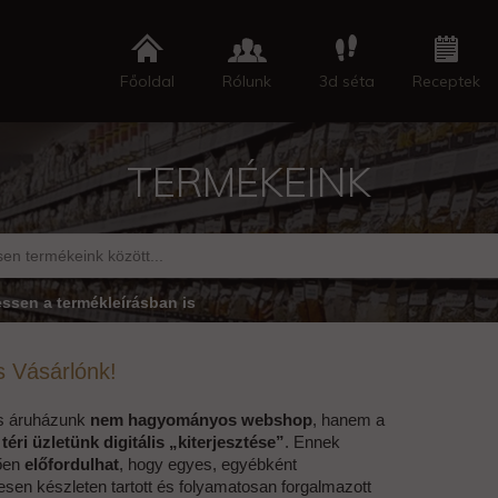
Főoldal
Rólunk
3d séta
Receptek
TERMÉKEINK
essen a termékleírásban is
 Vásárlónk!
es áruházunk
nem hagyományos webshop
, hanem a
éri üzletünk digitális „kiterjesztése”
. Ennek
ően
előfordulhat
, hogy egyes, egyébként
sen készleten tartott és folyamatosan forgalmazott