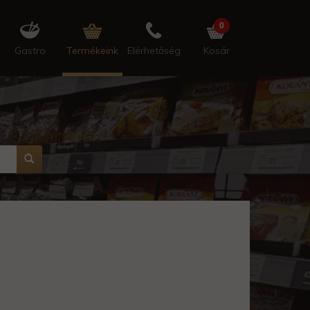
0
Gastro
Termékeink
Elérhetőség
Kosár