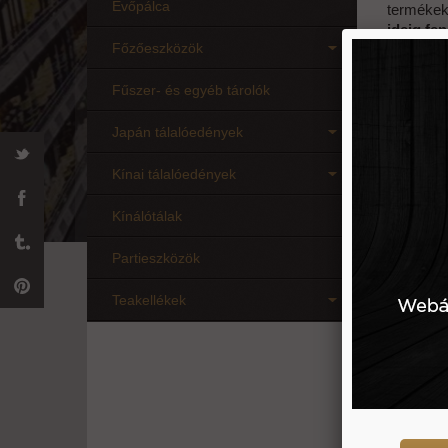
Evőpálca
terméke
ideig fe
Főzőeszközök
Amikor ko
tapasztal
Fűszer- és egyéb tárolók
készlete
Ilyenkor
Japán tálalóedények
készlethi
lehetőség
Kínai tálalóedények
Ezért kie
telefons
Kínálótálak
Partieszközök
Új átv
Teakellékek
Mostantól
leadott 
üzletün
rendelés
ezt köve
Amennyibe
rendelés