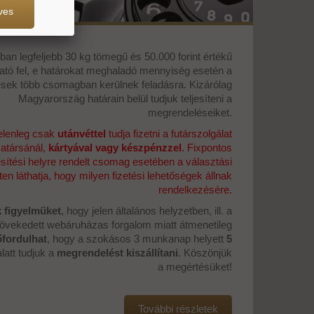
ves
n legfeljebb 30 kg tömegű és 50.000 forint értékű
ató fel, e határokat meghaladó mennyiség esetén a
sek több csomagban kerülnek feladásra. Kizárólag
Magyarország határain belül tudjuk teljesíteni a
megrendeléseiket.
elenleg csak
utánvéttel
tudja fizetni a futárszolgálat
atársánál,
kártyával vagy készpénzzel
. Fixpontos
sítési helyre rendelt csomag esetében a választási
eten láthatja, hogy milyen fizetési lehetőségek állnak
rendelkezésére.
k figyelmüket
, hogy jelen általános helyzetben, ill. a
vekedett webáruházas forgalom miatt átmenetileg
őfordulhat
, hogy a szokásos 3 munkanap helyett
5
latt tudjuk a
megrendelést kiszállítani
. Köszönjük
a megértésüket!
További részletek