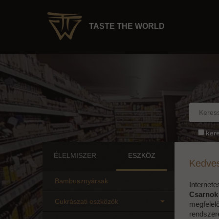
TASTE THE WORLD
ker
ÉLELMISZER
ESZKÖZ
Kedves
Bambusznyársak
Internet
Csarnok t
Cukrászati eszközök
megfelel
rendszere