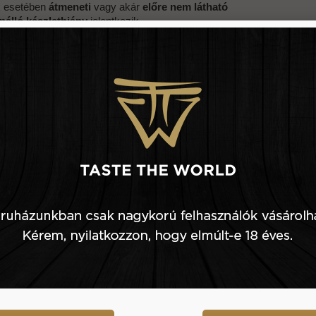
k esetében
átmeneti
vagy akár
előre nem látható
nnálló készlethiány
jelentkezik.
llégáink a rendelését összekészítik, és azt
ják, hogy
valamely megrendelt termék nincs
n
, minden esetben
telefonon keresni fogják
Önt.
tájékoztatást
adnak az esetleges tartós
ányról, a termék várható beérkezéséről, illetve –
 szerint – helyettesítő terméket is ajánlanak.
melten fontos, hogy a regisztráció során olyan
zámot
adjon meg,
amelyen napközben elérhető
.
ételi lehetőség vásárlóinknak
 lehetőséget biztosítunk arra is, hogy az
online
rendelését személyesen vegye át Csarnok téri
kben
. Az áru
összekészítés
ének
díja: 1 500 Ft
. A
 leadása után egy nap
ot kérünk az összekészítésre,
tően átvehető a csomag.
n ezt a lehetőséget szeretné igénybe venni, kérjük, a
 leadásakor a Megjegyzés rovatban
jelezze a