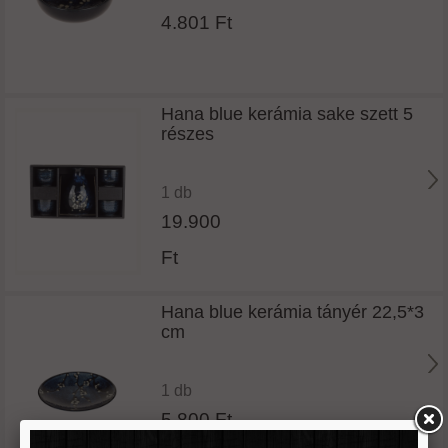
4.801 Ft
Hana blue kerámia sake szett 5
részes
1 db
19.900
Ft
Hana blue kerámia tányér 22,5*3
cm
1 db
5.800 Ft