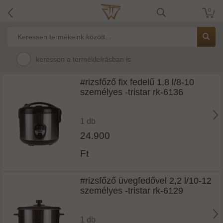
0
keressen a termékleírásban is
#rizsfőző fix fedelű 1,8 l/8-10
személyes -tristar rk-6136
1 db
24.900
Ft
#rizsfőző üvegfedővel 2,2 l/10-12
személyes -tristar rk-6129
1 db