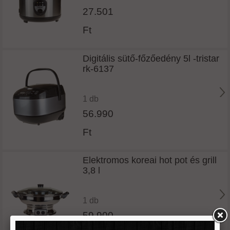
27.501
Ft
Digitális sütő-főzőedény 5l -tristar
rk-6137
1 db
56.990
Ft
Elektromos koreai hot pot és grill
3,8 l
1 db
59.900