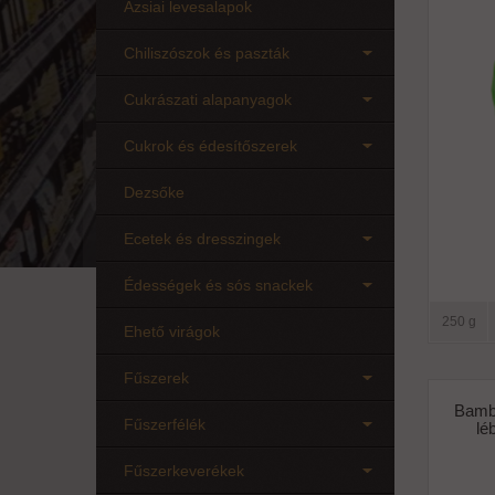
Ázsiai levesalapok
Chiliszószok és paszták
Cukrászati alapanyagok
Cukrok és édesítőszerek
Dezsőke
Ecetek és dresszingek
Édességek és sós snackek
250 g
Ehető virágok
Fűszerek
Bamb
Fűszerfélék
lé
Fűszerkeverékek