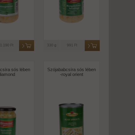
1.190 Ft
330 g
991 Ft
csíra sós lében
Szójababcsíra sós lében
diamond
-royal orient