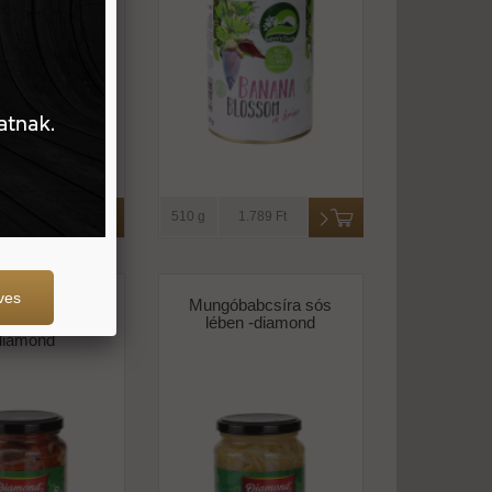
2.390 Ft
510 g
1.789 Ft
ves
egyes zöldség
Mungóbabcsíra sós
anyú-sós lében
lében -diamond
diamond