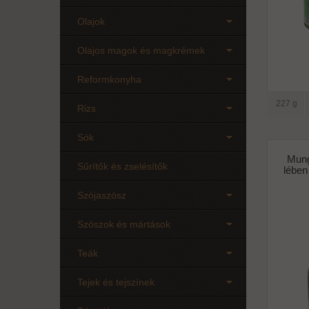
Olajok
Olajos magok és magkrémek
Reformkonyha
227 g
Rizs
Sók
Mung
Sűrítők és zselésítők
lében
Szójaszósz
Szószok és mártások
Teák
Tejek és tejszínek