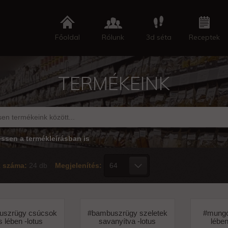
Főoldal
Rólunk
3d séta
Receptek
TERMÉKEINK
essen a termékleírásban is
k száma:
24 db
Megjelenítés:
uszrügy csúcsok
#bambuszrügy szeletek
#mungó
s lében -lotus
savanyítva -lotus
lében