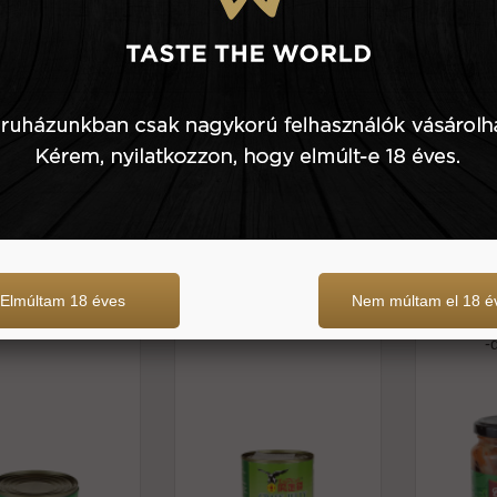
690 Ft
330 g
1.100 Ft
340 g
Elmúltam 18 éves
Nem múltam el 18 é
ett bambuszrügy
Grass jelly -eagle coin
Kínai v
vízben -fx
édes-sav
-