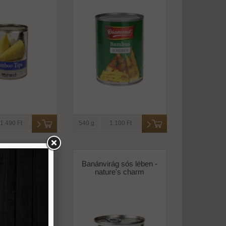
1.490 Ft
540 g
1.100 Ft
rügy szeletek
Banánvirág sós lében -
 bio -bioasia
nature's charm