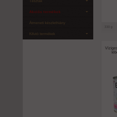
Tészták
Akciós termékek
Átmeneti készlethiány
330 g
Kifutó termékek
Vízige
léb