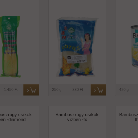
1.450 Ft
250 g
880 Ft
420 g
uszrügy csíkok
Bambuszrügy csíkok
Bambusz
ben -diamond
vízben -fx
t