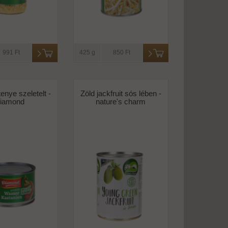
991 Ft
425 g
850 Ft
enye szeletelt -
Zöld jackfruit sós lében -
iamond
nature's charm