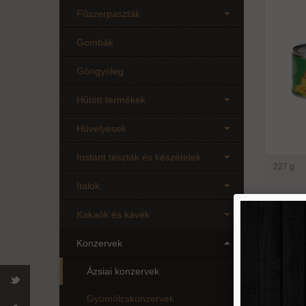
Fűszerpaszták
Gombák
Göngyöleg
Hűtött termékek
Hüvelyesek
Instant tészták és készételek
227 g
Italok
Kakaók és kávék
Bambu
lé
Konzervek
Ázsiai konzervek
Gyümölcskonzervek