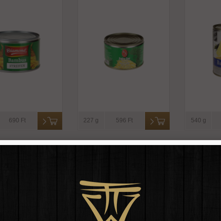
690 Ft
227 g
596 Ft
540 g
szrügy szeletek
Bambuszrügy szeletek
Bambusz
ben -diamond
lében -orient gourmet
vízben