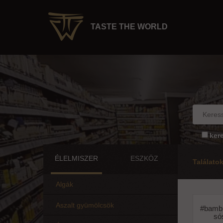
TASTE THE WORLD
ker
ÉLELMISZER
ESZKÖZ
Találato
Algák
Aszalt gyümölcsök
#bamb
só