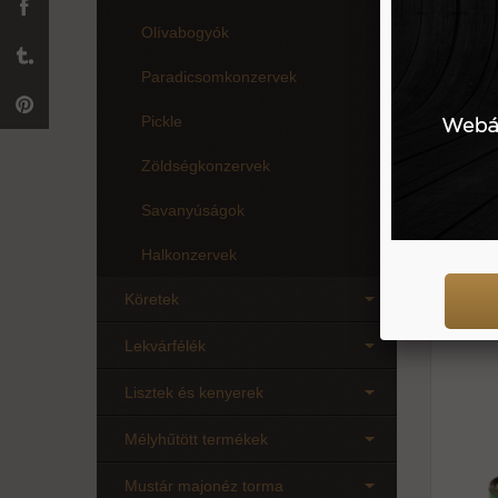
Olívabogyók
Paradicsomkonzervek
Pickle
Zöldségkonzervek
Savanyúságok
227 g
Halkonzervek
Köretek
Felez
Lekvárfélék
Lisztek és kenyerek
Mélyhűtött termékek
Mustár majonéz torma