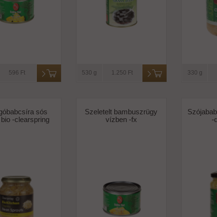
596 Ft
530 g
1.250 Ft
330 g
óbabcsíra sós
Szeletelt bambuszrügy
Szójabab
 bio -clearspring
vízben -fx
-