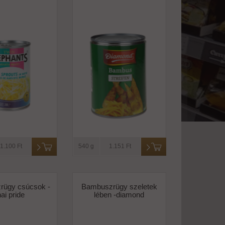
1.100 Ft
540 g
1.151 Ft
rügy csúcsok -
Bambuszrügy szeletek
hai pride
lében -diamond