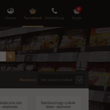
0
Gastro
Termékeink
Elérhetőség
Kosár
Rendezés:
babcsíra sós
Bambuszrügy csíkok
 -elephants
lében -diamond