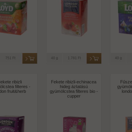
751 Ft
40 g
1.781 Ft
40 g
ekete ribizli
Fekete ribizli-echinacea
Fűsze
lcstea filteres -
hideg áztatású
gyümölc
don fruit&herb
gyümölcstea filteres bio -
londo
cupper