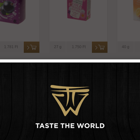
1.781 Ft
27 g
1.750 Ft
40 g
álna csoda
Málna-citrom
Mál
lcstea filteres -
gyümölcstea filteres -
gyümöl
don fruit&herb
loyd
filte