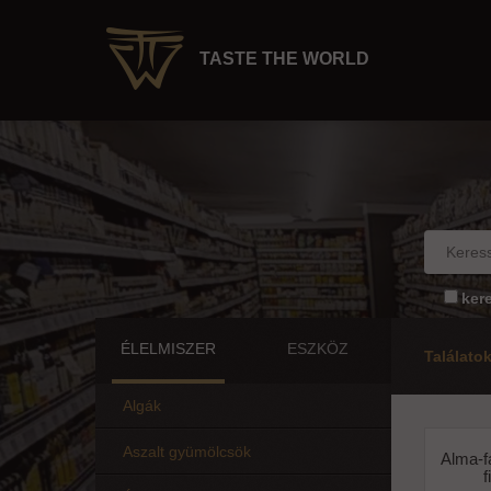
TASTE THE WORLD
ker
ÉLELMISZER
ESZKÖZ
Találato
Algák
Aszalt gyümölcsök
Alma-f
f