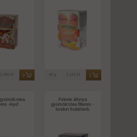
2.450 Ft
40 g
2.101 Ft
 gyümölcstea
Fekete áfonya
teres -loyd
gyümölcstea filteres -
london fruit&herb