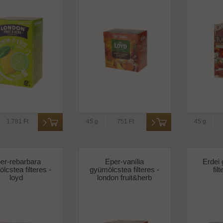
1.781 Ft
45 g
751 Ft
45 g
er-rebarbara
Eper-vanília
Erdei
lcstea filteres -
gyümölcstea filteres -
fil
loyd
london fruit&herb