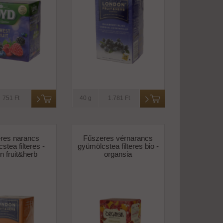
751 Ft
40 g
1.781 Ft
res narancs
Fűszeres vérnarancs
stea filteres -
gyümölcstea filteres bio -
n fruit&herb
organsia