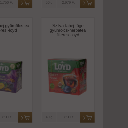
1.750 Ft
50 g
2.979 Ft
héj gyümölcstea
Szilva-fahéj-füge
teres -loyd
gyümölcs-herbatea
filteres -loyd
751 Ft
40 g
751 Ft