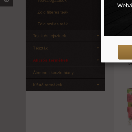
Teaválogatások
Zöld filteres teák
Zöld szálas teák
40 g
Tejek és tejszínek
Tészták
Mál
gyümö
Akciós termékek
tw
Átmeneti készlethiány
Kifutó termékek