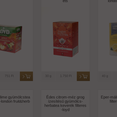
ets
londo
751 Ft
30 g
1.750 Ft
40 g
-lime gyümölcstea
Édes citrom-méz grog
Eper-mál
 -london fruit&herb
ízesítésű gyümölcs-
filt
herbatea keverék filteres
-loyd