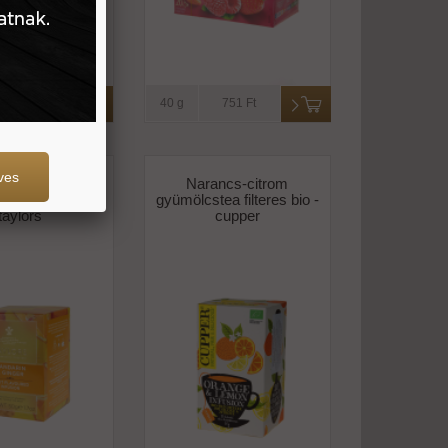
3.590 Ft
40 g
751 Ft
ves
rin-gyömbér
Narancs-citrom
stea filteres -
gyümölcstea filteres bio -
taylors
cupper