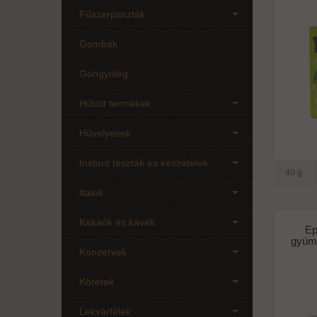
Fűszerpaszták
Gombák
Göngyöleg
Hűtött termékek
Hüvelyesek
Instant tészták és készételek
40 g
Italok
Kakaók és kávék
Ep
gyümö
Konzervek
Köretek
Lekvárfélék