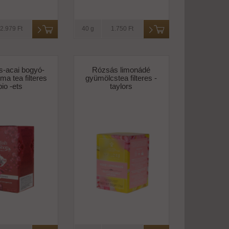
2.979 Ft
40 g
1.750 Ft
s-acai bogyó-
Rózsás limonádé
ma tea filteres
gyümölcstea filteres -
bio -ets
taylors