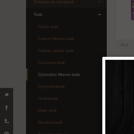
Szószok és mártások
Teák
Fehér teák
Fekete filteres teák
40 g
Fekete szálas teák
Fűszeres teák
M
gyümö
Gyümölcs filteres teák
lon
Gyümölcsteák
Herbateák
Mate teák
Rooibos teák