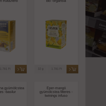
n fruit&herb
bio -organsia
1.781 Ft
32 g
1.781 Ft
na gyümölcstea
Eper-mangó
eres -basilur
gyümölcstea filteres -
twinings infuso