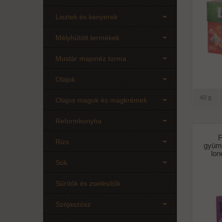
Lisztek és kenyerek
Mélyhűtött termékek
Mustár majonéz torma
Olajok
40 g
Olajos magok és magkrémek
Reformkonyha
F
Rizs
gyümö
lon
Sók
Sűrítők és zselésítők
Szójaszósz