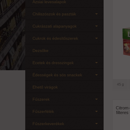
Ázsiai levesalapok
Chiliszószok és paszták
Cukrászati alapanyagok
Cukrok és édesítőszerek
Dezsőke
Ecetek és dresszingek
Édességek és sós snackek
45 g
Ehető virágok
Fűszerek
Citrom
Fűszerfélék
filteres
Fűszerkeverékek