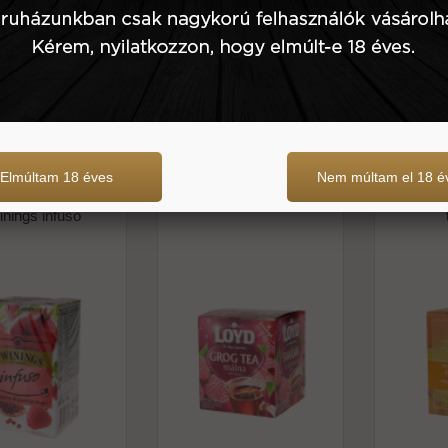
1.781 Ft
40 g
751 Ft
40 g
Elmúltam 18 éves
Nem múltam el 18 é
na-gránátalma
Málnás grog tea filteres -
Manda
lcstea filteres -
loyd
gyümölc
inings infuso