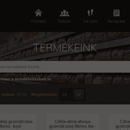
Főoldal
Rólunk
3d séta
Receptek
TERMÉKEINK
essen a termékleírásban is
k száma:
39 db
Megjelenítés:
ahéj gyümölcstea
Cékla-alma-áfonya
Citr
ilteres -loyd
gyümölcstea filteres bio -
gyümölc