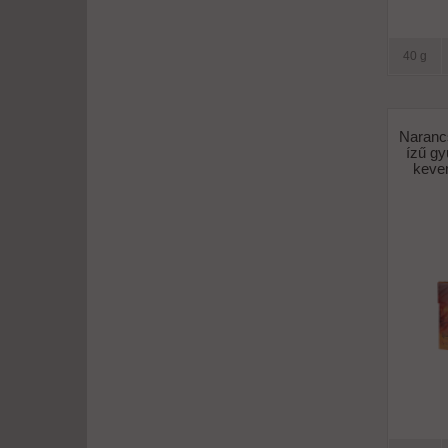
40 g
Naranc
ízű g
kever