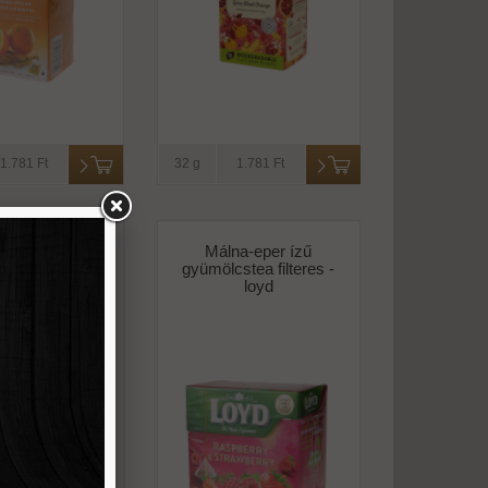
1.781 Ft
32 g
1.781 Ft
na-citrom
Málna-eper ízű
cstea piramis
gyümölcstea filteres -
res -twinings
loyd