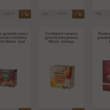
2.101 Ft
30 g
679 Ft
50 g
s-gyömbér puncs
Őszibarack-narancs
Rooibo
yümölcs-herbatea
gyümölcstea piramis
gránátal
ék filteres -loyd
filteres -twinings