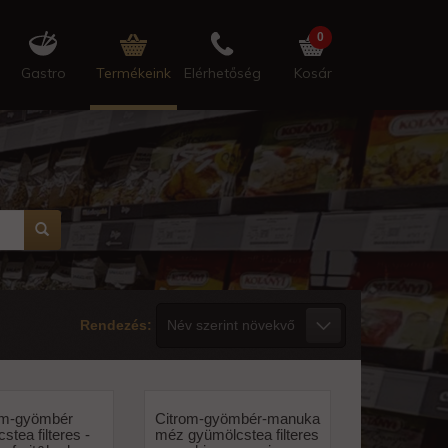
0
Gastro
Termékeink
Elérhetőség
Kosár
Rendezés:
om-gyömbér
Citrom-gyömbér-manuka
stea filteres -
méz gyümölcstea filteres