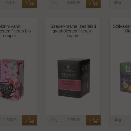
751 Ft
40 g
3.550 Ft
30 g
kinni vanilli
Szeder-málna ízesítésű
Szilva-fa
stea filteres bio -
gyümölcstea filteres -
fil
cupper
taylors
1.880 Ft
40 g
2.750 Ft
40 g