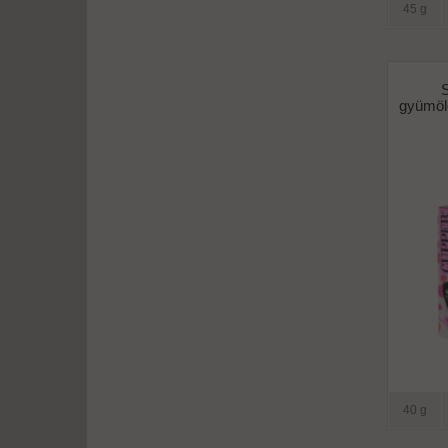
45 g
S
gyümölc
40 g