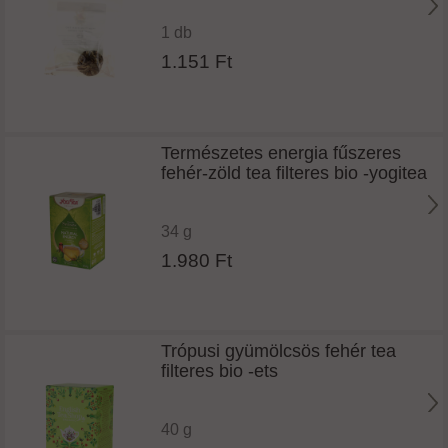
1 db
1.151 Ft
Természetes energia fűszeres
fehér-zöld tea filteres bio -yogitea
34 g
1.980 Ft
Trópusi gyümölcsös fehér tea
filteres bio -ets
40 g