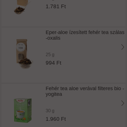
1.781 Ft
Eper-aloe ízesített fehér tea szálas
-oxalis
25 g
994 Ft
Fehér tea aloe verával filteres bio -
yogitea
30 g
1.960 Ft