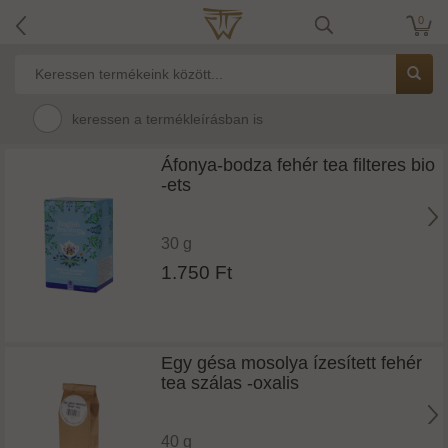
0
keressen a termékleírásban is
Áfonya-bodza fehér tea filteres bio
-ets
30 g
1.750 Ft
Egy gésa mosolya ízesített fehér
tea szálas -oxalis
40 g