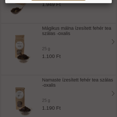
1.949 Ft
Mágikus málna ízesített fehér tea
szálas -oxalis
25 g
1.100 Ft
Namaste ízesített fehér tea szálas
-oxalis
25 g
1.190 Ft