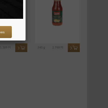
ves
1.389 Ft
240 g
1.789 Ft