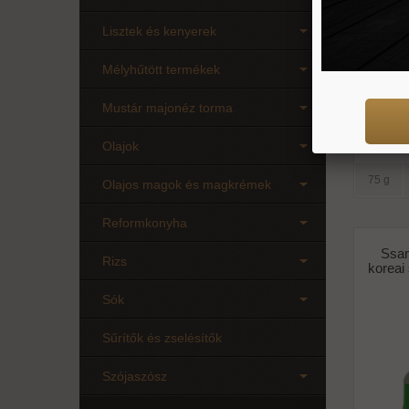
Lisztek és kenyerek
Mélyhűtött termékek
Mustár majonéz torma
Olajok
75 g
Olajos magok és magkrémek
Reformkonyha
Ssam
Rizs
koreai
Sók
Sűrítők és zselésítők
Szójaszósz