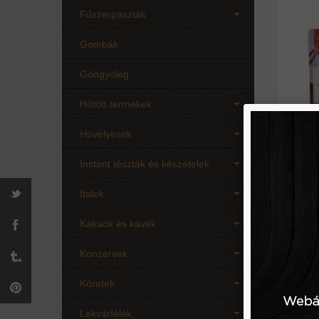
Fűszerpaszták
Gombák
Göngyöleg
Hűtött termékek
Hüvelyesek
Instant tészták és készételek
75 g
Italok
Kakaók és kávék
Korea
bulgog
Konzervek
Köretek
Lekvárfélék