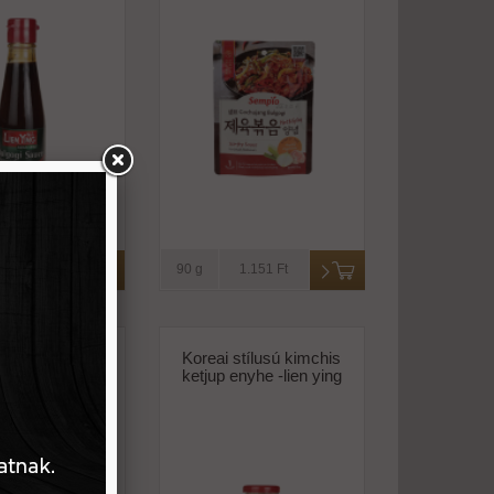
1.890 Ft
90 g
1.151 Ft
lbi bbq marinád
Koreai stílusú kimchis
úshoz -o'food
ketjup enyhe -lien ying