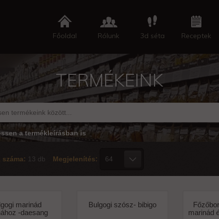
Főoldal
Rólunk
3d séta
Receptek
TERMÉKEINK
essen a termékleírásban is
k száma:
13 db
Megjelenítés:
lgogi marinád
Bulgogi szósz- bibigo
Főzőbor 
ához -daesang
marinád é