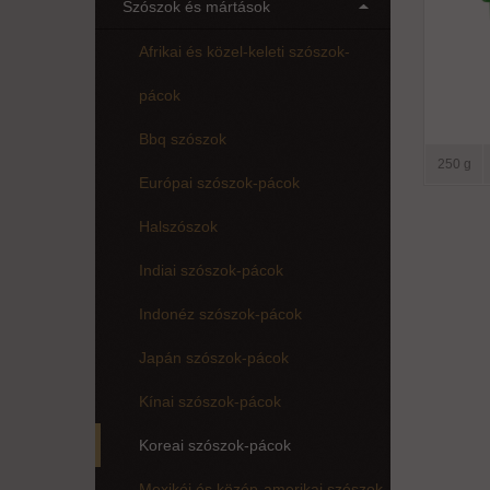
Szószok és mártások
Afrikai és közel-keleti szószok-
pácok
Bbq szószok
250 g
Európai szószok-pácok
Halszószok
Indiai szószok-pácok
Indonéz szószok-pácok
Japán szószok-pácok
Kínai szószok-pácok
Koreai szószok-pácok
Mexikói és közép-amerikai szószok