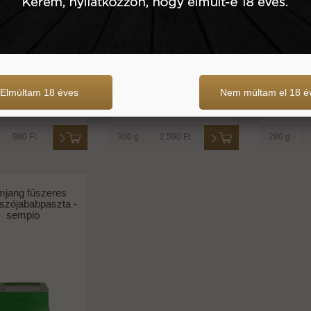
Elmúltam 18 éves
Nem múltam el 18 é
980 Ft
300 g
2.590 Ft
280 g
jang fűszeres
 szójababpaszta -
sempio