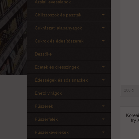
Ázsiai levesalapok
Chiliszószok és paszták
Cukrászati alapanyagok
Cukrok és édesítőszerek
Dezsőke
Ecetek és dresszingek
Édességek és sós snackek
280 g
Ehető virágok
Fűszerek
Koreai
Fűszerfélék
fry
Fűszerkeverékek