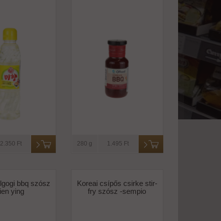
2.350 Ft
280 g
1.495 Ft
lgogi bbq szósz
Koreai csípős csirke stir-
lien ying
fry szósz -sempio