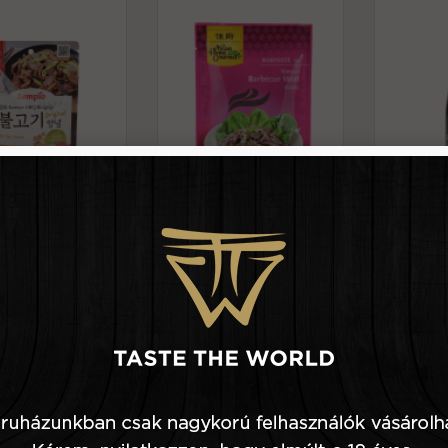
980 Ft
50 g
890 Ft
200 g
i csípős sertés
Koreai kalbi bbq marinád
Koreai ka
i stir-fry szósz -
-sempio
marhah
sempio