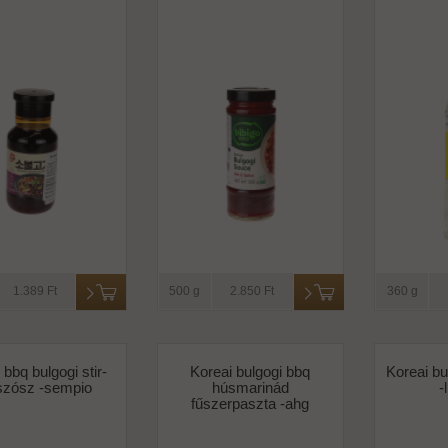
1.389 Ft
500 g
2.850 Ft
360 g
 bbq bulgogi stir-
Koreai bulgogi bbq
Koreai bu
 szósz -sempio
húsmarinád
-
fűszerpaszta -ahg