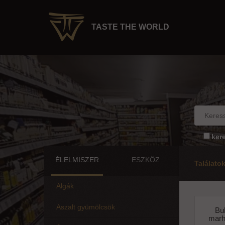
TASTE THE WORLD
ker
ÉLELMISZER
ESZKÖZ
Találato
Algák
Aszalt gyümölcsök
Bu
marh