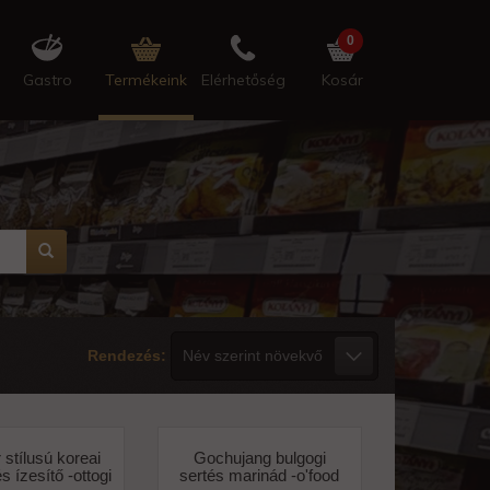
0
Gastro
Termékeink
Elérhetőség
Kosár
Rendezés:
stílusú koreai
Gochujang bulgogi
s ízesítő -ottogi
sertés marinád -o'food