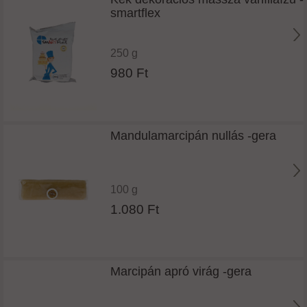
smartflex
250 g
980 Ft
Mandulamarcipán nullás -gera
100 g
1.080 Ft
Marcipán apró virág -gera