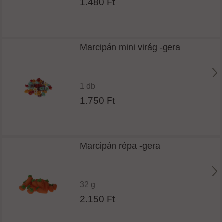
1.480 Ft
Marcipán mini virág -gera
1 db
1.750 Ft
Marcipán répa -gera
32 g
2.150 Ft