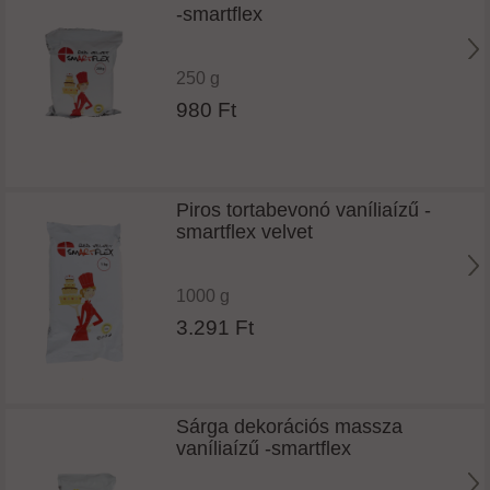
-smartflex
250 g
980 Ft
Piros tortabevonó vaníliaízű -
smartflex velvet
1000 g
3.291 Ft
Sárga dekorációs massza
vaníliaízű -smartflex