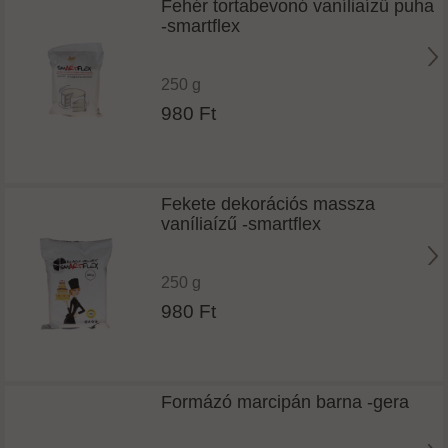
Fehér tortabevonó vaníliaízű puha
-smartflex
250 g
980 Ft
Fekete dekorációs massza
vaníliaízű -smartflex
250 g
980 Ft
Formázó marcipán barna -gera