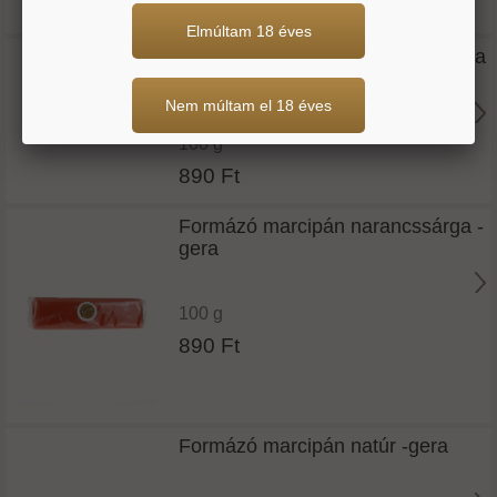
Elmúltam 18 éves
Formázó marcipán napsárga -gera
Nem múltam el 18 éves
100 g
890 Ft
Formázó marcipán narancssárga -
gera
100 g
890 Ft
Formázó marcipán natúr -gera