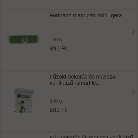
Formázó marcipán zöld -gera
100 g
890 Ft
Fűzöld dekorációs massza
vaníliaízű -smartflex
250 g
980 Ft
Kék dekorációs massza vaníliaízű -