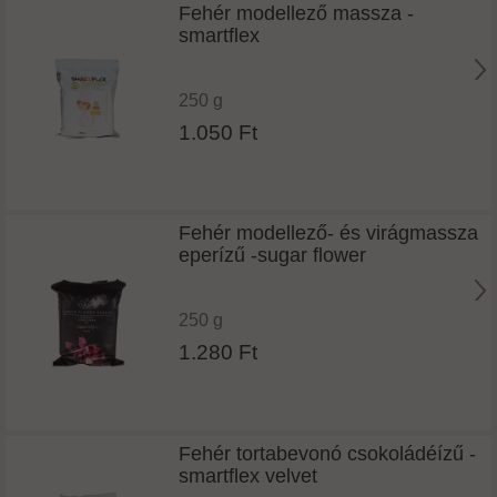
Fehér modellező massza -
smartflex
250 g
1.050 Ft
Fehér modellező- és virágmassza
eperízű -sugar flower
250 g
1.280 Ft
Fehér tortabevonó csokoládéízű -
smartflex velvet