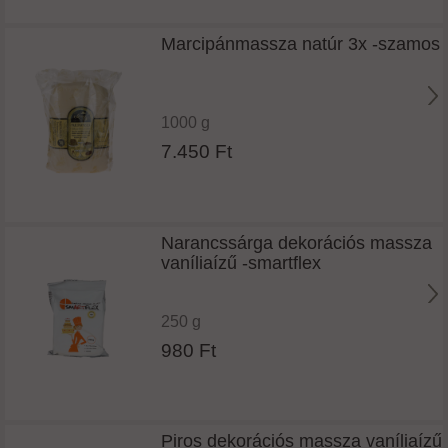
Marcipánmassza natúr 3x -szamos
1000 g
7.450 Ft
Narancssárga dekorációs massza
vaníliaízű -smartflex
250 g
980 Ft
Piros dekorációs massza vaníliaízű