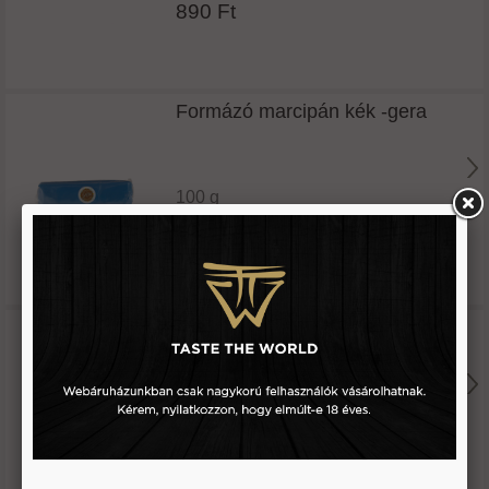
890 Ft
Formázó marcipán kék -gera
100 g
890 Ft
Formázó marcipán lila -gera
100 g
890 Ft