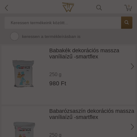
0
keressen a termékleírásban is
Babakék dekorációs massza
vaníliaízű -smartflex
250 g
980 Ft
Babarózsaszín dekorációs massza
vaníliaízű -smartflex
250 g