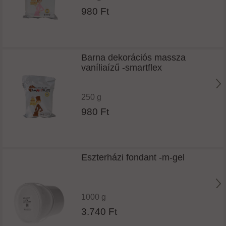
980 Ft
Barna dekorációs massza
vaníliaízű -smartflex
250 g
980 Ft
Eszterházi fondant -m-gel
1000 g
3.740 Ft