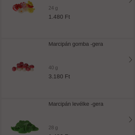
24 g
1.480 Ft
Marcipán gomba -gera
40 g
3.180 Ft
Marcipán levélke -gera
28 g