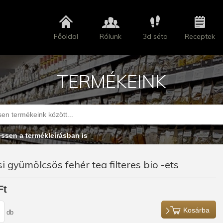
Főoldal
Rólunk
3d séta
Receptek
TERMÉKEINK
essen a termékleírásban is
i gyümölcsös fehér tea filteres bio -ets
Ft
Kosárba
db