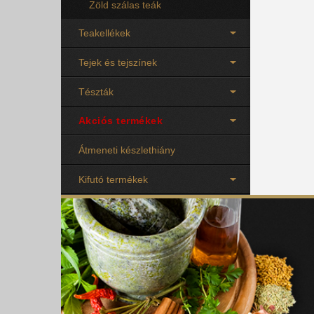
Zöld szálas teák
Teakellékek
Tejek és tejszínek
Tészták
Akciós termékek
Átmeneti készlethiány
Kifutó termékek