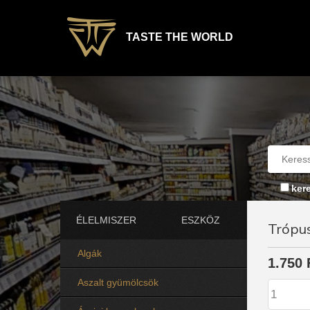
TASTE THE WORLD
ker
ÉLELMISZER
ESZKÖZ
Trópus
Algák
1.750 
Aszalt gyümölcsök