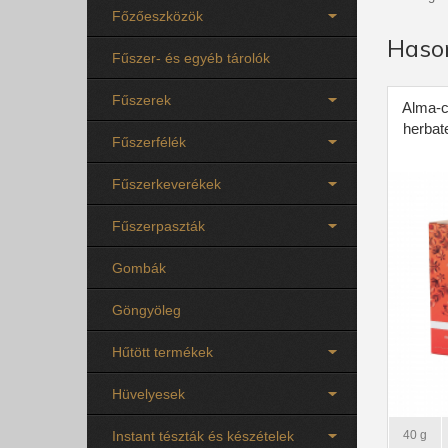
Főzőeszközök
Haso
Fűszer- és egyéb tárolók
Fűszerek
Alma-c
herbate
Fűszerfélék
Fűszerkeverékek
Fűszerpaszták
Gombák
Göngyöleg
Hűtött termékek
Hüvelyesek
Instant tészták és készételek
40 g