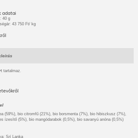
 adatai
: 40 g
ségár: 43 750 Ft/ kg
ről
leírás
r
t tartalmaz.
tevőkről
el
tea (59%), bio citromfű (21%), bio borsmenta (7%), bio hibiszkusz (7%),
es ízesítő (5%), bio mangódarabok (0,5%), bio savanyú anóna (0,5%)
a: Srí Lanka