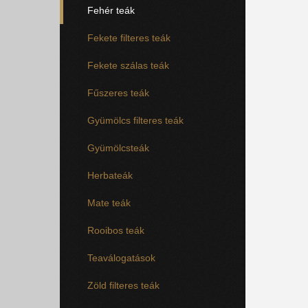
Fehér teák
Fekete filteres teák
Fekete szálas teák
Fűszeres teák
Gyümölcs filteres teák
Gyümölcsteák
Herbateák
Mate teák
Rooibos teák
Teaválogatások
Zöld filteres teák