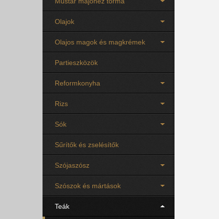
Mustár majonéz torma
Olajok
Olajos magok és magkrémek
Partieszközök
Reformkonyha
Rizs
Sók
Sűrítők és zselésítők
Szójaszósz
Szószok és mártások
Teák