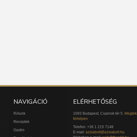
NAVIGÁCIÓ
ELÉRHETŐSÉG
Rólunk
1093 Budapest, Csarnok tér 5.
Megtek
térképen
Receptek
Telefon: +36 1 215 7148
Gastro
E-mail:
azsiabolt@azsiabolt.hu