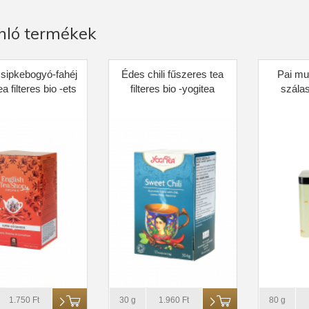
nló termékek
sipkebogyó-fahéj
Édes chili fűszeres tea
Pai mu
a filteres bio -ets
filteres bio -yogitea
szálas
1.750 Ft
30 g
1.960 Ft
80 g