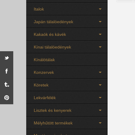
Italok
Japán tálalóedények
Kakaók és kávék
Kínai tálalóedények
Kínálótálak
Konzervek
Köretek
Lekvárfélék
Lisztek és kenyerek
Mélyhűtött termékek