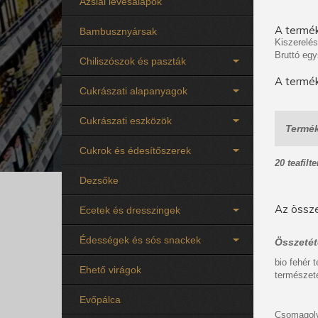
Ázsiai levesalapok
A termék
Bambusznyársak
Kiszerelés
Bruttó egy
Chiliszószok és paszták
A termék
Cukrászati alapanyagok
Cukrászati eszközök
Termék
Cukrok és édesítőszerek
20 teafilte
Dezsőke
Az össze
Ecetek és dresszingek
Édességek és sós snackek
Összetét
bio fehér 
Ehető virágok
természet
Evőpálca
Csomagolv