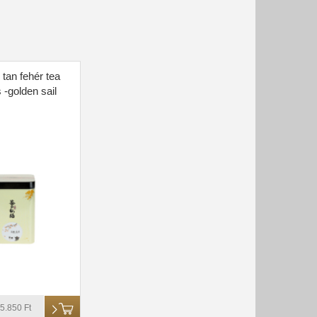
 tan fehér tea
 -golden sail
5.850 Ft