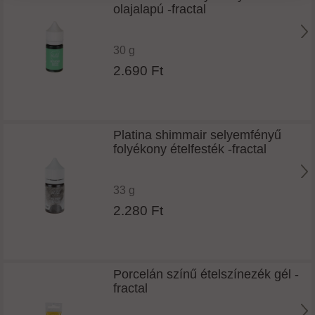
olajalapú -fractal
30 g
2.690 Ft
Platina shimmair selyemfényű
folyékony ételfesték -fractal
33 g
2.280 Ft
Porcelán színű ételszínezék gél -
fractal