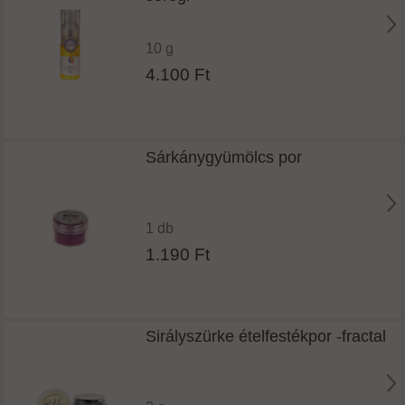
10 g
4.100 Ft
Sárkánygyümölcs por
1 db
1.190 Ft
Sirályszürke ételfestékpor -fractal