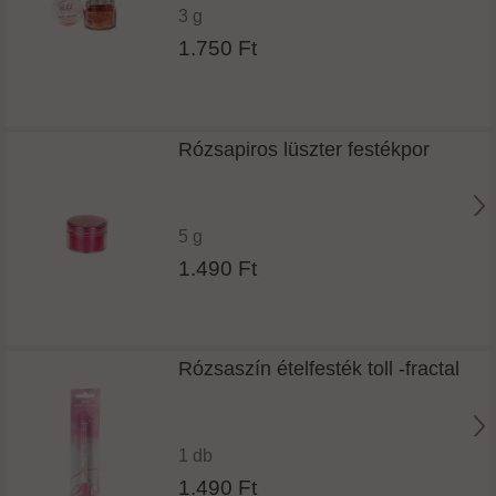
3 g
1.750 Ft
Rózsapiros lüszter festékpor
5 g
1.490 Ft
Rózsaszín ételfesték toll -fractal
1 db
1.490 Ft