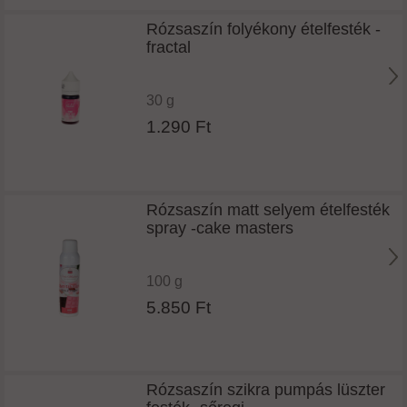
Rózsaszín folyékony ételfesték -
fractal
30 g
1.290 Ft
Rózsaszín matt selyem ételfesték
spray -cake masters
100 g
5.850 Ft
Rózsaszín szikra pumpás lüszter