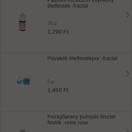
ételfesték -fractal
30 g
1.290 Ft
Pávakék ételfestékpor -fractal
5 g
1.450 Ft
Pezsgőarany pumpás lüszter
festék -rosie rose