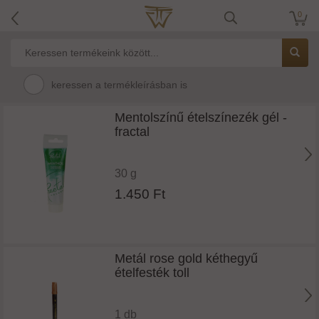
0
keressen a termékleírásban is
Mentolszínű ételszínezék gél -
fractal
30 g
1.450 Ft
Metál rose gold kéthegyű
ételfesték toll
1 db