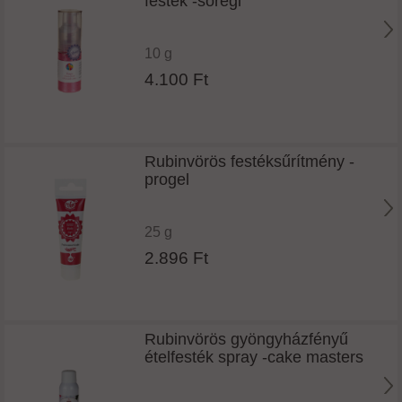
festék -sőregi
10 g
4.100 Ft
Rubinvörös festéksűrítmény -
progel
25 g
2.896 Ft
Rubinvörös gyöngyházfényű
ételfesték spray -cake masters