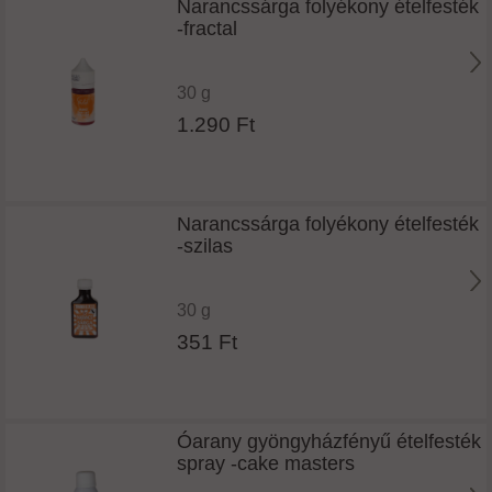
Narancssárga folyékony ételfesték
-fractal
30 g
1.290 Ft
Narancssárga folyékony ételfesték
-szilas
30 g
351 Ft
Óarany gyöngyházfényű ételfesték
spray -cake masters