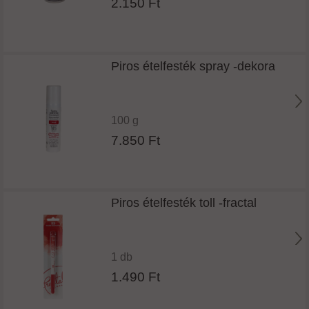
2.150 Ft
Piros ételfesték spray -dekora
100 g
7.850 Ft
Piros ételfesték toll -fractal
1 db
1.490 Ft