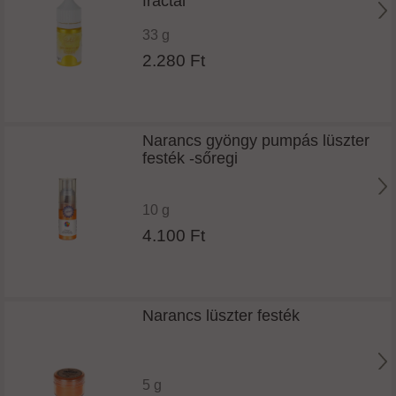
fractal
33 g
2.280 Ft
Narancs gyöngy pumpás lüszter
festék -sőregi
10 g
4.100 Ft
Narancs lüszter festék
5 g