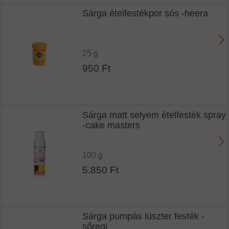
Sárga ételfestékpor sós -heera
25 g
950 Ft
Sárga matt selyem ételfesték spray
-cake masters
100 g
5.850 Ft
Sárga pumpás lüszter festék -
sőregi