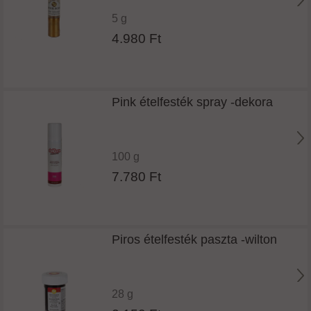
5 g
4.980 Ft
Pink ételfesték spray -dekora
100 g
7.780 Ft
Piros ételfesték paszta -wilton
28 g