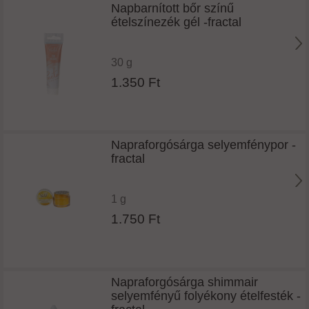
Napbarnított bőr színű
ételszínezék gél -fractal
30 g
1.350 Ft
Napraforgósárga selyemfénypor -
fractal
1 g
1.750 Ft
Napraforgósárga shimmair
selyemfényű folyékony ételfesték -