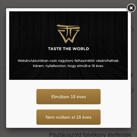
Piros folyékony ételfesték -fractal
30 g
1.290 Ft
Piros matt selyem ételfesték spray
-cake masters
Elmúltam 18 éves
100 g
5.850 Ft
Nem múltam el 18 éves
Pisztáciazöld folyékony ételfesték