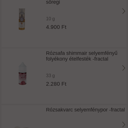
sőregi
10 g
4.900 Ft
Rózsafa shimmair selyemfényű
folyékony ételfesték -fractal
33 g
2.280 Ft
Rózsakvarc selyemfénypor -fractal