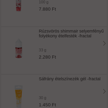
100 g
7.880 Ft
Rúzsvörös shimmair selyemfényű
folyékony ételfesték -fractal
33 g
2.280 Ft
Sáfrány ételszínezék gél -fractal
30 g
1.450 Ft