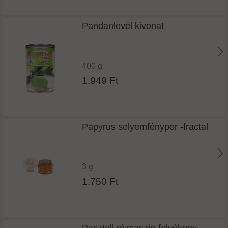
Pandanlevél kivonat
400 g
1.949 Ft
Papyrus selyemfénypor -fractal
3 g
1.750 Ft
Pasztell rózsaszín folyékony