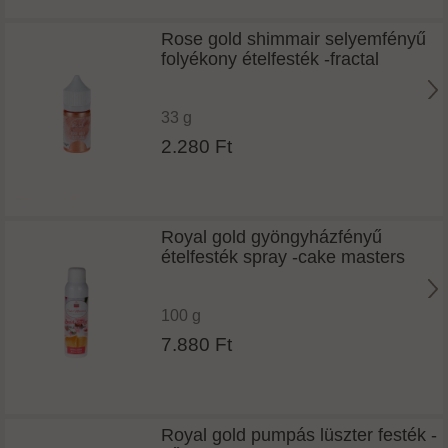
Rose gold shimmair selyemfényű
folyékony ételfesték -fractal
33 g
2.280 Ft
Royal gold gyöngyházfényű
ételfesték spray -cake masters
100 g
7.880 Ft
Royal gold pumpás lüszter festék -