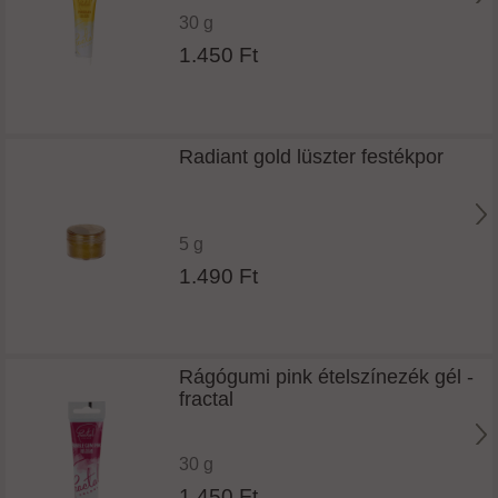
30 g
1.450 Ft
Radiant gold lüszter festékpor
5 g
1.490 Ft
Rágógumi pink ételszínezék gél -
fractal
30 g
1.450 Ft