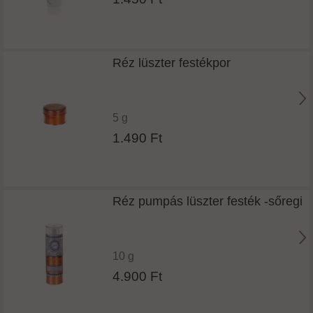
Réz lüszter festékpor
5 g
1.490 Ft
Réz pumpás lüszter festék -sőregi
10 g
4.900 Ft