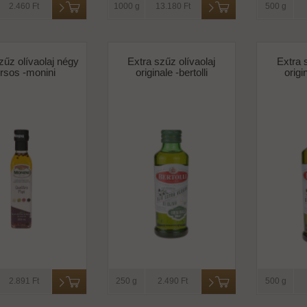
2.460 Ft
1000 g
13.180 Ft
500 g
zűz olívaolaj négy
Extra szűz olívaolaj
Extra 
rsos -monini
originale -bertolli
origi
2.891 Ft
250 g
2.490 Ft
500 g