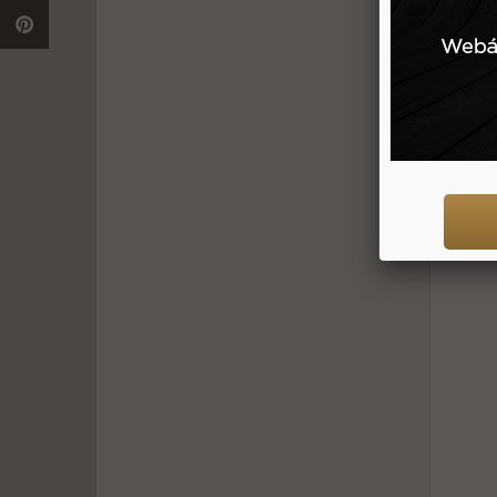
250 g
Extra 
moden
spra