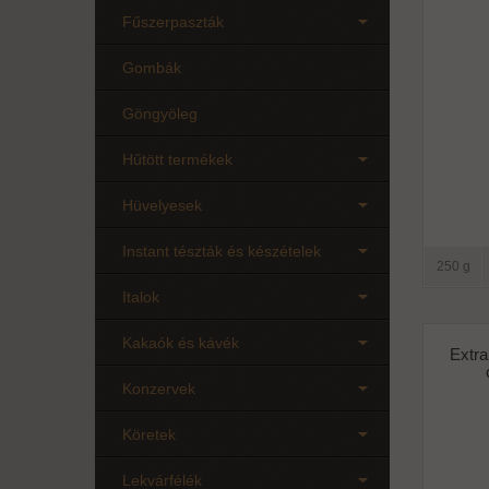
Fűszerpaszták
Gombák
Göngyöleg
Hűtött termékek
Hüvelyesek
Instant tészták és készételek
250 g
Italok
Kakaók és kávék
Extra
Konzervek
Köretek
Lekvárfélék