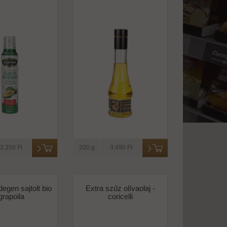
3.350 Ft
200 g
3.490 Ft
degen sajtolt bio
Extra szűz olívaolaj -
grapoila
coricelli