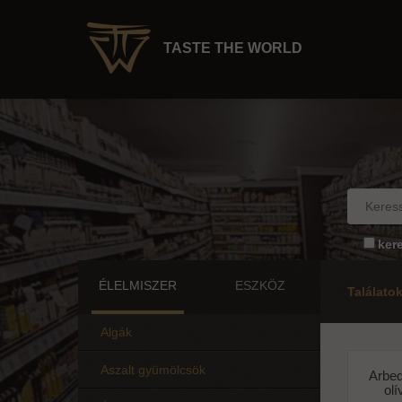
TASTE THE WORLD
ker
ÉLELMISZER
ESZKÖZ
Találato
Algák
Aszalt gyümölcsök
Arbeq
olí