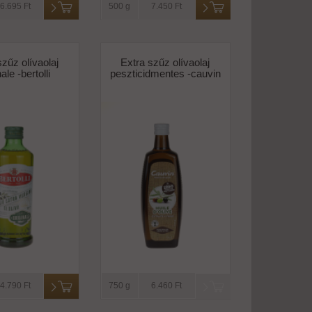
6.695 Ft
500 g
7.450 Ft
szűz olívaolaj
Extra szűz olívaolaj
nale -bertolli
peszticidmentes -cauvin
4.790 Ft
750 g
6.460 Ft