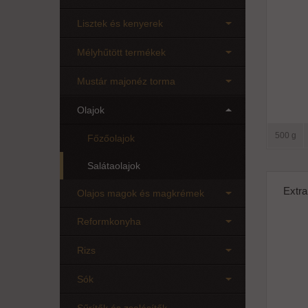
Lisztek és kenyerek
Mélyhűtött termékek
Mustár majonéz torma
Olajok
500 g
Főzőolajok
Salátaolajok
Extra
Olajos magok és magkrémek
Reformkonyha
Rizs
Sók