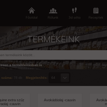
Főoldal
Rólunk
3d séta
Receptek
TERMÉKEINK
essen a termékleírásban is
k száma:
78 db
Megjelenítés:
uine extra szűz
Avokádóolaj -cauvin
Avokád
vaolaj -cauvin
m