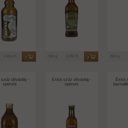
4.260 Ft
500 g
3.350 Ft
500 g
 szűz olívaolaj -
Extra szűz olívaolaj -
Extra 
speroni
speroni
bazsali