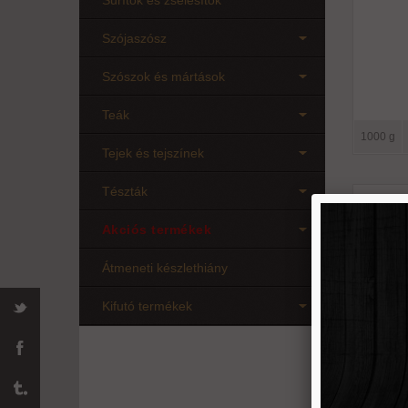
Sűrítők és zselésítők
Szójaszósz
Szószok és mártások
Teák
1000 g
Tejek és tejszínek
Tészták
Extr
cit
Akciós termékek
Átmeneti készlethiány
Kifutó termékek