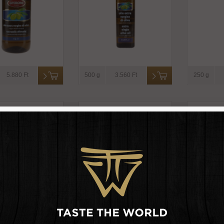
5.880 Ft
500 g
3.560 Ft
250 g
a szűz olívaolaj
Extra szűz olívaolaj
Extra 
romos -monini
classico -monini
classic