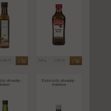
4.881 Ft
500 g
3.350 Ft
zűz olívaolaj -
Extra szűz olívaolaj -
kaiser
mantova