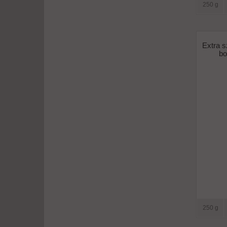
250 g
Extra s
bo
250 g