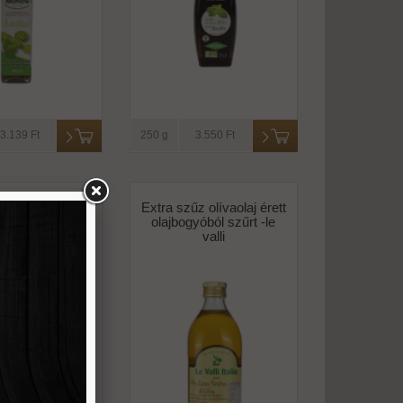
3.139 Ft
250 g
3.550 Ft
szűz olívaolaj
Extra szűz olívaolaj érett
o szórófejes -
olajbogyóból szűrt -le
monini
valli