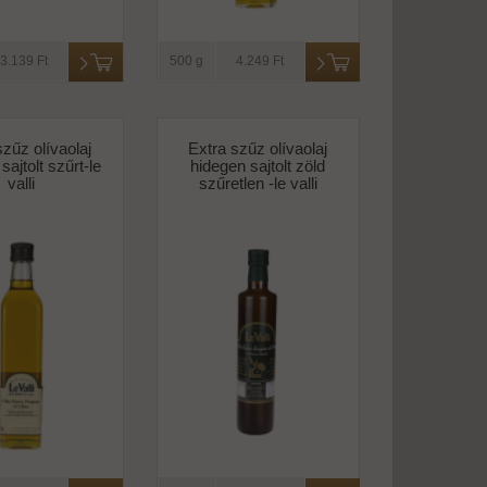
3.139 Ft
500 g
4.249 Ft
szűz olívaolaj
Extra szűz olívaolaj
sajtolt szűrt-le
hidegen sajtolt zöld
valli
szűretlen -le valli