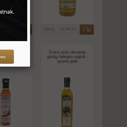
2.891 Ft
1000 g
11.760 Ft
szűz olívaolaj
Extra szűz olívaolaj
ymás-chilis -
görög hidegen sajtolt -
ves
monini
sparta gold