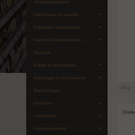
Ázsiai levesalapok
Chiliszószok és paszták
Cukrászati alapanyagok
Cukrok és édesítőszerek
Dezsőke
Ecetek és dresszingek
Édességek és sós snackek
750 g
Ehető virágok
Fűszerek
Dióolaj
Fűszerfélék
Fűszerkeverékek