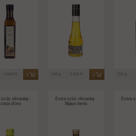
3.849 Ft
200 g
3.250 Ft
250 g
 szűz olívaolaj -
Extra szűz olívaolaj -
Extra s
costa d'oro
filippo berio