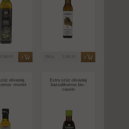
3.560 Ft
250 g
3.291 Ft
szűz olívaolaj
Extra szűz olívaolaj
komos -monini
bazsalikomos bio -
cauvin