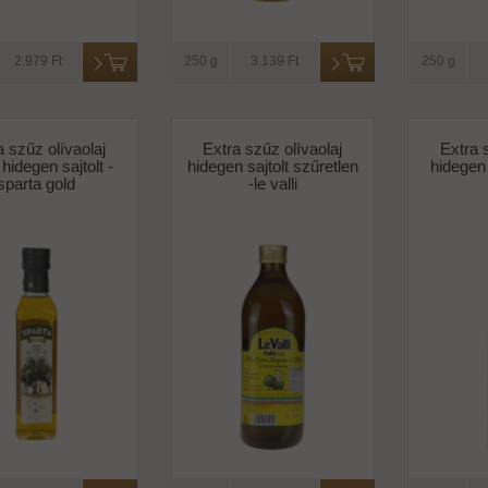
2.979 Ft
250 g
3.139 Ft
250 g
a szűz olívaolaj
Extra szűz olívaolaj
Extra 
hidegen sajtolt -
hidegen sajtolt szűretlen
hidegen 
sparta gold
-le valli