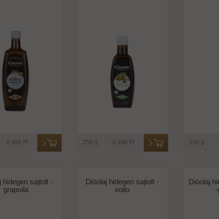
5.980 Ft
250 g
4.390 Ft
200 g
 hidegen sajtolt -
Dióolaj hidegen sajtolt -
Dióolaj hi
grapoila
solio
-