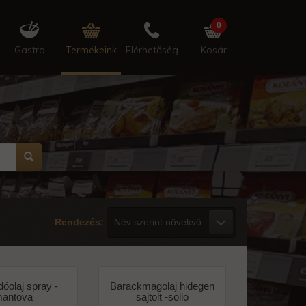
0
Gastro
Termékeink
Elérhetőség
Kosár
Rendezés:
óolaj spray -
Barackmagolaj hidegen
antova
sajtolt -solio