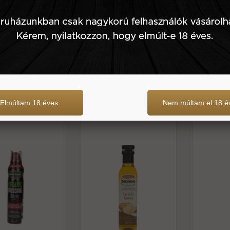
3.139 Ft
500 g
3.790 Ft
200 g
szűz olívaolaj és
Extra szűz olívaolaj fehér
Extra 
ai balzsamecet
szarvasgombás -monini
fokhag
Elmúltam 18 éves
Nem múltam el 18 é
y bio -mantova