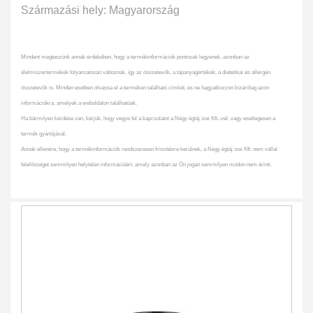
Származási hely: Magyarország
Mindent megteszünk annak érdekében, hogy a termékinformációk pontosak legyenek, azonban az
élelmiszertermékek folyamatosan változnak, így az összetevők, a tápanyagértékek, a dietetikai és allergén
összetevők is. Minden esetben olvassa el a terméken található címkét, és ne hagyatkozzon kizárólag azon
információkra, amelyek a weboldalon találhatóak.
Ha bármilyen kérdése van, kérjük, hogy vegye fel a kapcsolatot a Négy égtáj ízei Kft.-vel, vagy esetlegesen a
termék gyártójával.
Annak ellenére, hogy a termékinformációk rendszeresen frissítésre kerülnek, a Négy égtáj ízei Kft. nem vállal
felelősséget semmilyen helytelen információért, amely azonban az Ön jogait semmilyen módon nem érinti.