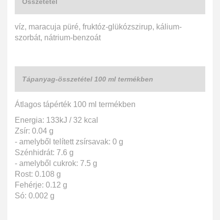
Összetétel
víz, maracuja püré, fruktóz-glükózszirup, kálium-
szorbát, nátrium-benzoát
Tápanyag-összetétel 100 ml termékben
Átlagos tápérték 100 ml termékben
Energia: 133kJ / 32 kcal
Zsír: 0.04 g
- amelyből telített zsírsavak: 0 g
Szénhidrát: 7.6 g
- amelyből cukrok: 7.5 g
Rost: 0.108 g
Fehérje: 0.12 g
Só: 0.002 g