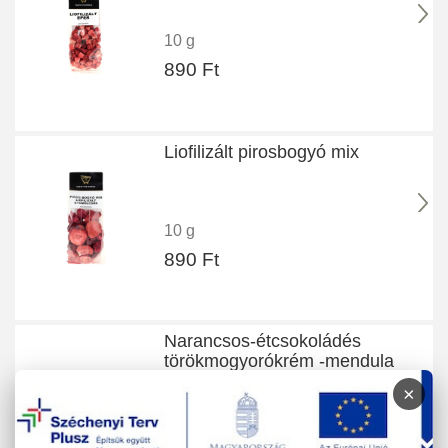
10 g
890 Ft
Liofilizált pirosbogyó mix
10 g
890 Ft
Narancsos-étcsokoládés
törökmogyorókrém -mendula
×
180 g