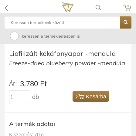
0
keressen a termékleírásban is
Liofilizált kékáfonyapor -mendula
Freeze-dried blueberry powder -mendula
3.780 Ft
Ár:
db
Kosárba
A termék adatai
Kiszerelés: 70 g