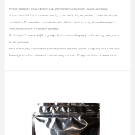
Mindent megteszünk annak érdekében, hogy a termékinformációk pontosak legyenek, azonban az
élelmiszertermékek folyamatosan változnak, így az összetevők, a tápanyagértékek, a dietetikai és allergén
összetevők is. Minden esetben olvassa el a terméken található címkét, és ne hagyatkozzon kizárólag azon
információkra, amelyek a weboldalon találhatóak.
Ha bármilyen kérdése van, kérjük, hogy vegye fel a kapcsolatot a Négy égtáj ízei Kft.-vel, vagy esetlegesen a
termék gyártójával.
Annak ellenére, hogy a termékinformációk rendszeresen frissítésre kerülnek, a Négy égtáj ízei Kft. nem vállal
felelősséget semmilyen helytelen információért, amely azonban az Ön jogait semmilyen módon nem érinti.