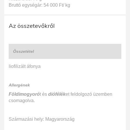
Bruttó egységár: 54 000 Ft/ kg
Az összetevőkről
Összetétel
liofilizált áfonya
Allergének
Földimogyoró
t és
diófélék
et feldolgozó üzemben
csomagolva.
Származási hely: Magyarország