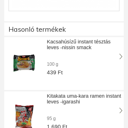
Hasonló termékek
Kacsahúsízű instant tésztás
leves -nissin smack
100 g
439 Ft
Kitakata uma-kara ramen instant
leves -igarashi
95 g
1.690 Ft