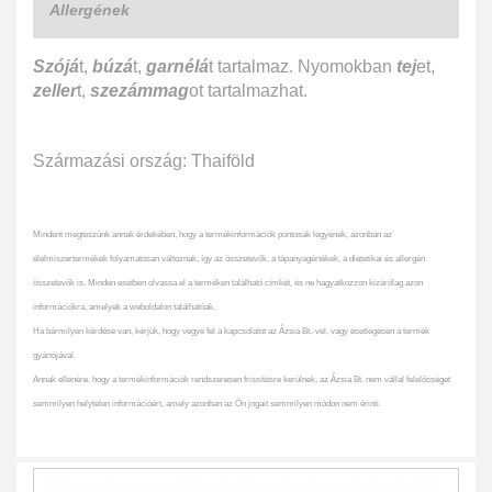
Allergének
Szójá
t,
búzá
t,
garnélá
t tartalmaz. Nyomokban
tej
et,
zeller
t,
szezámmag
ot tartalmazhat.
Származási ország: Thaiföld
Mindent megteszünk annak érdekében, hogy a termékinformációk pontosak legyenek, azonban az
élelmiszertermékek folyamatosan változnak, így az összetevők, a tápanyagértékek, a dietetikai és allergén
összetevők is. Minden esetben olvassa el a terméken található címkét, és ne hagyatkozzon kizárólag azon
információkra, amelyek a weboldalon találhatóak.
Ha bármilyen kérdése van, kérjük, hogy vegye fel a kapcsolatot az Ázsia Bt.-vel, vagy esetlegesen a termék
gyártójával.
Annak ellenére, hogy a termékinformációk rendszeresen frissítésre kerülnek, az Ázsia Bt. nem vállal felelősséget
semmilyen helytelen információért, amely azonban az Ön jogait semmilyen módon nem érinti.