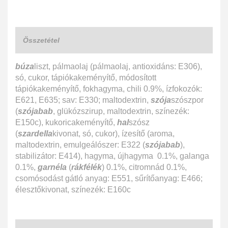
Összetétel
búza
liszt, pálmaolaj (pálmaolaj, antioxidáns: E306),
só, cukor, tápiókakeményítő, módosított
tápiókakeményítő, fokhagyma, chili 0.9%, ízfokozók:
E621, E635; sav: E330; maltodextrin,
szója
szószpor
(
szójabab
, glükózszirup, maltodextrin, színezék:
E150c), kukoricakeményítő,
hal
szósz
(
szardella
kivonat, só, cukor), ízesítő (aroma,
maltodextrin, emulgeálószer: E322 (
szójabab
),
stabilizátor: E414), hagyma, újhagyma 0.1%, galanga
0.1%,
garnéla
(
rákfélék
) 0.1%, citromnád 0.1%,
csomósodást gátló anyag: E551, sűrítőanyag: E466;
élesztőkivonat, színezék: E160c