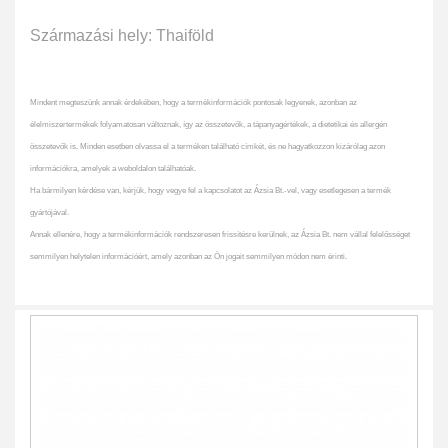
Származási hely: Thaiföld
Mindent megteszünk annak érdekében, hogy a termékinformációk pontosak legyenek, azonban az
élelmiszertermékek folyamatosan változnak, így az összetevők, a tápanyagértékek, a dietetikai és allergén
összetevők is. Minden esetben olvassa el a terméken található címkét, és ne hagyatkozzon kizárólag azon
információkra, amelyek a weboldalon találhatóak.
Ha bármilyen kérdése van, kérjük, hogy vegye fel a kapcsolatot az Ázsia Bt.-vel, vagy esetlegesen a termék
gyártójával.
Annak ellenére, hogy a termékinformációk rendszeresen frissítésre kerülnek, az Ázsia Bt. nem vállal felelősséget
semmilyen helytelen információért, amely azonban az Ön jogait semmilyen módon nem érinti.