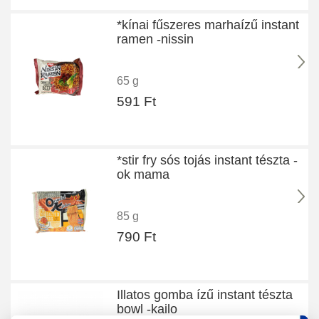
*kínai fűszeres marhaízű instant
ramen -nissin
65 g
591 Ft
*stir fry sós tojás instant tészta -
ok mama
85 g
790 Ft
Illatos gomba ízű instant tészta
bowl -kailo