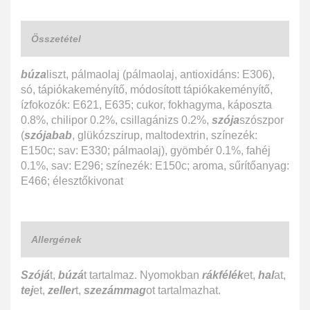
Összetétel
búza
liszt, pálmaolaj (pálmaolaj, antioxidáns: E306),
só, tápiókakeményítő, módosított tápiókakeményítő,
ízfokozók: E621, E635; cukor, fokhagyma, káposzta
0.8%, chilipor 0.2%, csillagánizs 0.2%,
szója
szószpor
(
szójabab
, glükózszirup, maltodextrin, színezék:
E150c; sav: E330; pálmaolaj), gyömbér 0.1%, fahéj
0.1%, sav: E296; színezék: E150c; aroma, sűrítőanyag:
E466; élesztőkivonat
Allergének
Szójá
t,
búzá
t tartalmaz. Nyomokban
rákfélék
et,
hal
at,
tej
et,
zeller
t,
szezámmag
ot tartalmazhat.