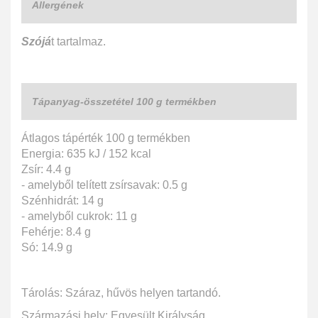
Allergének
Szójá
t tartalmaz.
Tápanyag-összetétel 100 g termékben
Átlagos tápérték 100 g termékben
Energia: 635 kJ / 152 kcal
Zsír: 4.4 g
- amelyből telített zsírsavak: 0.5 g
Szénhidrát: 14 g
- amelyből cukrok: 11 g
Fehérje: 8.4 g
Só: 14.9 g
Tárolás: Száraz, hűvös helyen tartandó.
Származási hely: Egyesült Királyság