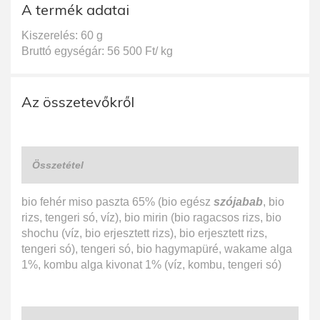
A termék adatai
Kiszerelés: 60 g
Bruttó egységár: 56 500 Ft/ kg
Az összetevőkről
Összetétel
bio fehér miso paszta 65% (bio egész
szójabab
, bio
rizs, tengeri só, víz), bio mirin (bio ragacsos rizs, bio
shochu (víz, bio erjesztett rizs), bio erjesztett rizs,
tengeri só), tengeri só, bio hagymapüré, wakame alga
1%, kombu alga kivonat 1% (víz, kombu, tengeri só)