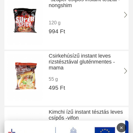
nongshim
120 g
994 Ft
Csirkehúsízű instant leves
rizstésztával gluténmentes -
mama
55 g
495 Ft
Kimchi ízű instant tésztás leves
csípős -vifon
×