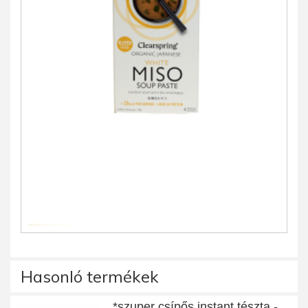
Hasonló termékek
*szuper csípős instant tészta -