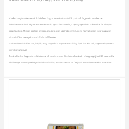
Mindent megteszünk annak érdekében, hogy a termékinformációk pontosak legyenek, azonban az
élelmiszertermékek folyamatosan változnak, így az összetevők, a tápanyagértékek, a dietetikai és allergén
összetevők is. Minden esetben olvassa el a terméken található címkét, és ne hagyatkozzon kizárólag azon
információkra, amelyek a weboldalon találhatóak.
Ha bármilyen kérdése van, kérjük, hogy vegye fel a kapcsolatot a Négy égtáj ízei Kft.-vel, vagy esetlegesen a
termék gyártójával.
Annak ellenére, hogy a termékinformációk rendszeresen frissítésre kerülnek, a Négy égtáj ízei Kft. nem vállal
felelősséget semmilyen helytelen információért, amely azonban az Ön jogait semmilyen módon nem érinti.