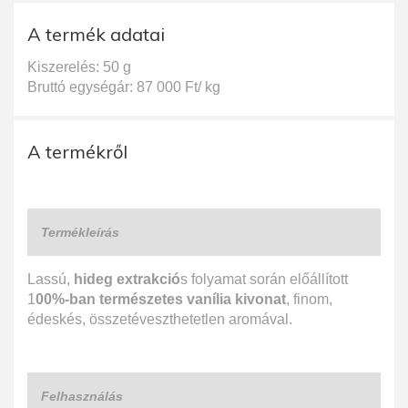
A termék adatai
Kiszerelés: 50 g
Bruttó egységár: 87 000 Ft/ kg
A termékről
Termékleírás
Lassú,
hideg extrakció
s folyamat során előállított
1
00%-ban természetes vanília kivonat
, finom,
édeskés, összetéveszthetetlen aromával.
Felhasználás