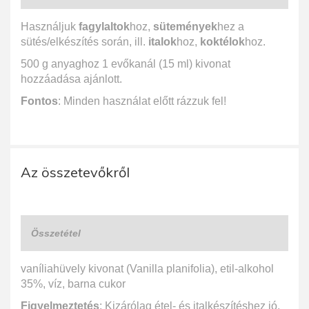
Használjuk
fagylaltok
hoz,
sütemények
hez a
sütés/elkészítés során, ill.
italok
hoz,
koktélok
hoz.
500 g anyaghoz 1 evőkanál (15 ml) kivonat
hozzáadása ajánlott.
Fontos
: Minden használat előtt rázzuk fel!
Az összetevőkről
Összetétel
vaníliahüvely kivonat (Vanilla planifolia), etil-alkohol
35%, víz, barna cukor
Figyelmeztetés
: Kizárólag étel- és italkészítéshez jó,