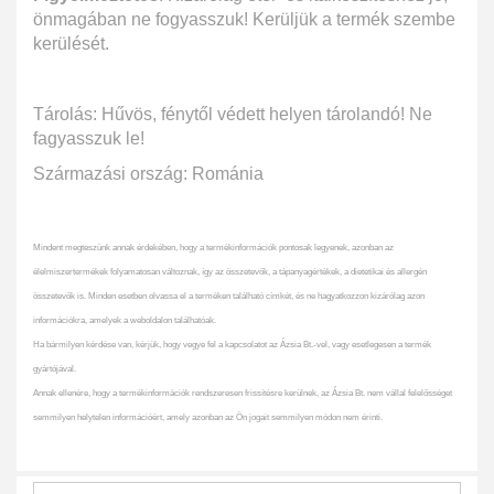
önmagában ne fogyasszuk! Kerüljük a termék szembe
kerülését.
Tárolás: Hűvös, fénytől védett helyen tárolandó! Ne
fagyasszuk le!
Származási ország: Románia
Mindent megteszünk annak érdekében, hogy a termékinformációk pontosak legyenek, azonban az
élelmiszertermékek folyamatosan változnak, így az összetevők, a tápanyagértékek, a dietetikai és allergén
összetevők is. Minden esetben olvassa el a terméken található címkét, és ne hagyatkozzon kizárólag azon
információkra, amelyek a weboldalon találhatóak.
Ha bármilyen kérdése van, kérjük, hogy vegye fel a kapcsolatot az Ázsia Bt.-vel, vagy esetlegesen a termék
gyártójával.
Annak ellenére, hogy a termékinformációk rendszeresen frissítésre kerülnek, az Ázsia Bt. nem vállal felelősséget
semmilyen helytelen információért, amely azonban az Ön jogait semmilyen módon nem érinti.