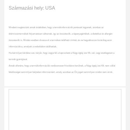
Származási hely: USA
Mindent megteszünk annak érdekében, hogy a termékinformációk pontosak legyenek, azonban az
élelmiszertermékek folyamatosan változnak, így az összetevők, a tápanyagértékek, a dietetikai és allergén
összetevők is. Minden esetben olvassa el a terméken található címkét, és ne hagyatkozzon kizárólag azon
információkra, amelyek a weboldalon találhatóak.
Ha bármilyen kérdése van, kérjük, hogy vegye fel a kapcsolatot a Négy égtáj ízei Kft.-vel, vagy esetlegesen a
termék gyártójával.
Annak ellenére, hogy a termékinformációk rendszeresen frissítésre kerülnek, a Négy égtáj ízei Kft. nem vállal
felelősséget semmilyen helytelen információért, amely azonban az Ön jogait semmilyen módon nem érinti.