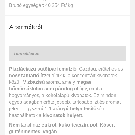
Bruttó egységár: 40 254 Ft/ kg
A termékről
Termékleírás
Pisztáciaízű sütőipari emulzió
. Gazdag, erőteljes és
hosszantartó íz
zel tűnik ki a koncentrált kivonatok
közül.
Vízbázisú
aroma, amely
magas
hőmérsékleten sem párolog el
úgy, mint a
hagyományos, alkoholalapú kivonatok. Ez minden
egyes adagban erőteljesebb, tartósabb ízt és aromát
jelent. Egyszerű
1:1 arányú helyettesítő
ként
használhatók a
kivonatok helyett
.
Nem
tartalmaz
cukrot
,
kukoricaszirupot
!
Kóser
,
gluténmentes
,
vegán
.