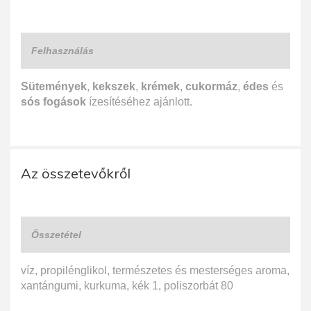
Felhasználás
Sütemények
,
kekszek
,
krémek
,
cukormáz
,
édes
és
sós fogások
ízesítéséhez ajánlott.
Az összetevőkről
Összetétel
víz, propilénglikol, természetes és mesterséges aroma,
xantángumi, kurkuma, kék 1, poliszorbát 80