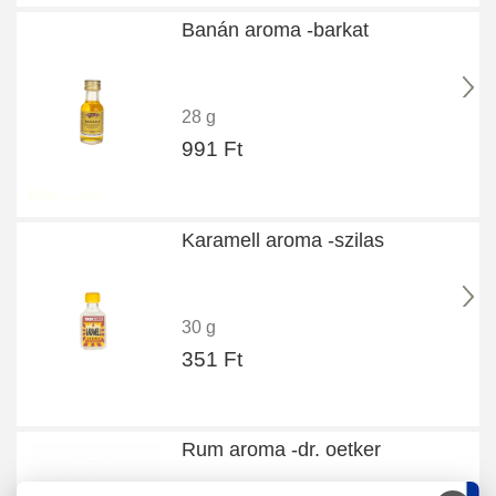
Banán aroma -barkat
28 g
991 Ft
Karamell aroma -szilas
30 g
351 Ft
Rum aroma -dr. oetker