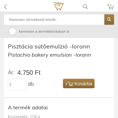
0
keressen a termékleírásban is
Pisztácia sütőemulzió -lorann
Pistachio bakery emulsion -lorann
4.750 Ft
Ár:
db
Kosárba
A termék adatai
Kiszerelés: 118 g