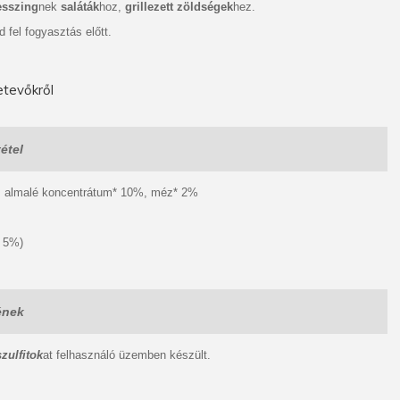
esszing
nek
saláták
hoz,
grillezett zöldségek
hez.
d fel fogyasztás előtt.
tevőkről
étel
, almalé koncentrátum* 10%, méz* 2%
 5%)
ének
zulfitok
at felhasználó üzemben készült.