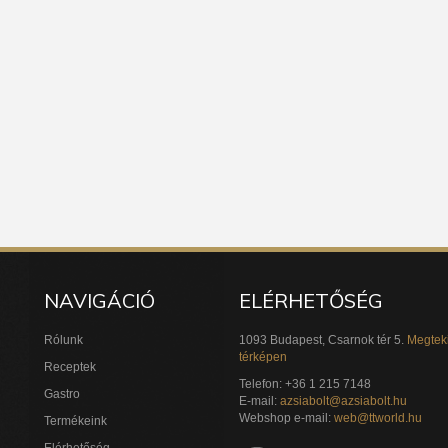
NAVIGÁCIÓ
ELÉRHETŐSÉG
Rólunk
1093 Budapest, Csarnok tér 5.
Megtek
térképen
Receptek
Telefon: +36 1 215 7148
Gastro
E-mail:
azsiabolt@azsiabolt.hu
Webshop e-mail:
web@ttworld.hu
Termékeink