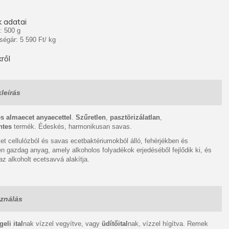
 adatai
: 500 g
ségár: 5 590 Ft/ kg
ről
leírás
s almaecet anyaecettel
.
Szűretlen
,
pasztörizálatlan
,
ntes
termék. Édeskés, harmonikusan savas.
t cellulózból és savas ecetbaktériumokból álló, fehérjékben és
 gazdag anyag, amely alkoholos folyadékok erjedéséből fejlődik ki, és
az alkoholt ecetsavvá alakítja.
ználás
geli ital
nak vízzel vegyítve, vagy
üdítőital
nak, vízzel hígítva. Remek