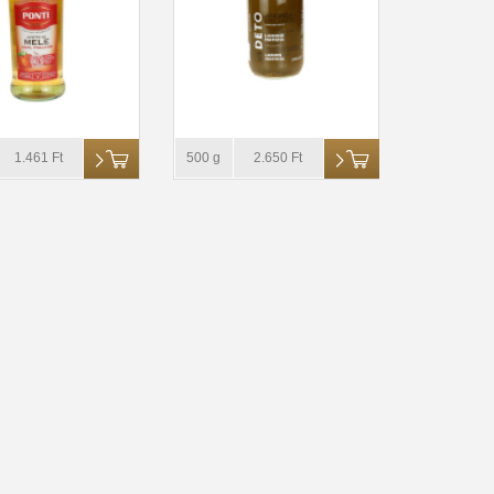
1.461 Ft
500 g
2.650 Ft