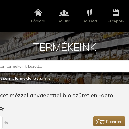
Főoldal
Rólunk
3d séta
Receptek
TERMÉKEINK
essen a termékleírásban is
et mézzel anyaecettel bio szűretlen -deto
Ft
Kosárba
db