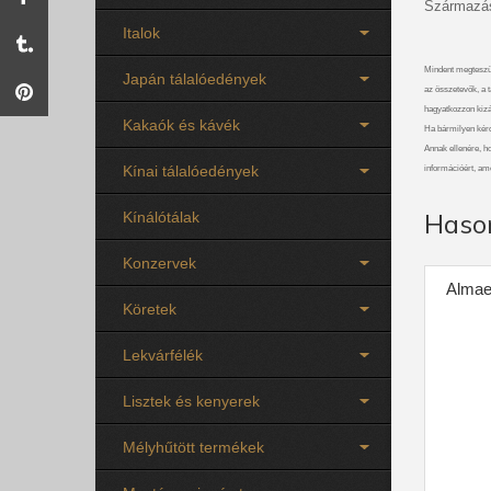
Származás
Italok
Mindent megteszü
Japán tálalóedények
az összetevők, a t
hagyatkozzon kizá
Kakaók és kávék
Ha bármilyen kérdé
Annak ellenére, ho
Kínai tálalóedények
információért, am
Haso
Kínálótálak
Konzervek
Almae
Köretek
Lekvárfélék
Lisztek és kenyerek
Mélyhűtött termékek