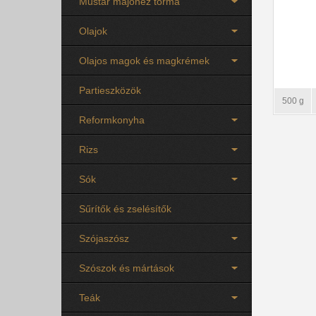
Mustár majonéz torma
Olajok
Olajos magok és magkrémek
Partieszközök
500 g
Reformkonyha
Rizs
Sók
Sűrítők és zselésítők
Szójaszósz
Szószok és mártások
Teák