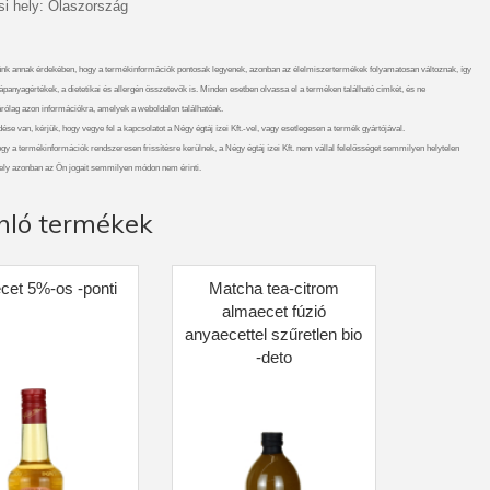
i hely: Olaszország
nk annak érdekében, hogy a termékinformációk pontosak legyenek, azonban az élelmiszertermékek folyamatosan változnak, így
ápanyagértékek, a dietetikai és allergén összetevők is. Minden esetben olvassa el a terméken található címkét, és ne
rólag azon információkra, amelyek a weboldalon találhatóak.
se van, kérjük, hogy vegye fel a kapcsolatot a Négy égtáj ízei Kft.-vel, vagy esetlegesen a termék gyártójával.
gy a termékinformációk rendszeresen frissítésre kerülnek, a Négy égtáj ízei Kft. nem vállal felelősséget semmilyen helytelen
ely azonban az Ön jogait semmilyen módon nem érinti.
nló termékek
cet 5%-os -ponti
Matcha tea-citrom
almaecet fúzió
anyaecettel szűretlen bio
-deto