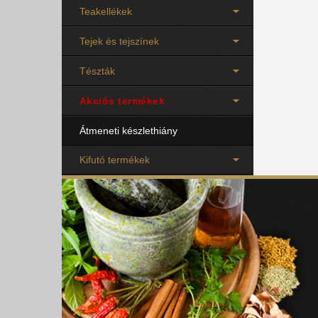
Teakellékek
Tejek és tejszínek
Tészták
Akciós termékek
Átmeneti készlethiány
Kifutó termékek