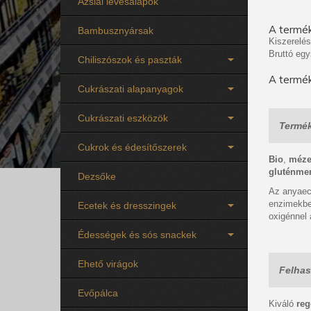
Ázsiai levesalapok
A termék
Bambusznyársak
Kiszerelés
Bruttó egy
Chiliszószok és paszták
A termék
Cukrászati alapanyagok
Cukrászati eszközök
Termék
Cukrok és édesítőszerek
Bio
,
méze
gluténme
Dezsőke
Az anyaece
enzimekben
Ecetek és dresszingek
oxigénnel 
Édességek és sós snackek
Ehető virágok
Felhas
Evőpálca
Kiváló
reg