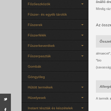
önálló dr
Főzőeszközök
Mindig ráz
Fűszer- és egyéb tárolók
Az össze
Fűszerek
Fűszerfélék
Összet
Fűszerkeverékek
almaecet*
Fűszerpaszták
*bio
Gombák
(savasság
Göngyöleg
Allerg
Hűtött termékek
Hüvelyesek
A termék
s
Instant tészták és készételek