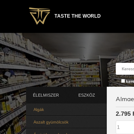
TASTE THE WORLD
ker
ÉLELMISZER
ESZKÖZ
Almaec
Algák
2.795 
Aszalt gyümölcsök