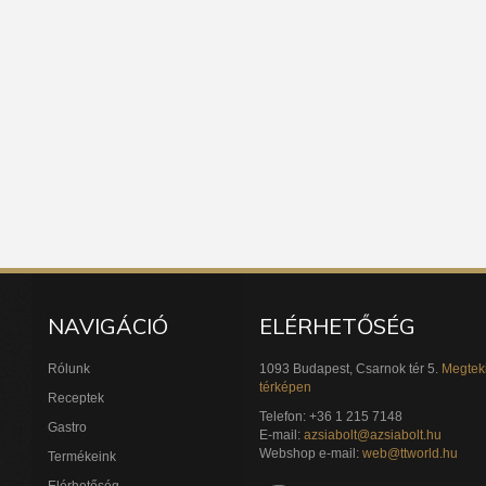
NAVIGÁCIÓ
ELÉRHETŐSÉG
Rólunk
1093 Budapest, Csarnok tér 5.
Megtek
térképen
Receptek
Telefon: +36 1 215 7148
Gastro
E-mail:
azsiabolt@azsiabolt.hu
Webshop e-mail:
web@ttworld.hu
Termékeink