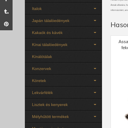
Annak ellenére, ho
Italok
információért, am
Japán tálalóedények
Haso
Kakaók és kávék
Assa
Kínai tálalóedények
fek
Kínálótálak
Konzervek
Köretek
Lekvárfélék
Lisztek és kenyerek
Mélyhűtött termékek