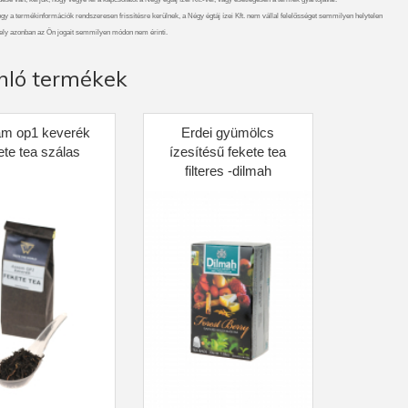
gy a termékinformációk rendszeresen frissítésre kerülnek, a Négy égtáj ízei Kft. nem vállal felelősséget semmilyen helytelen
ely azonban az Ön jogait semmilyen módon nem érinti.
nló termékek
m op1 keverék
Erdei gyümölcs
ete tea szálas
ízesítésű fekete tea
filteres -dilmah