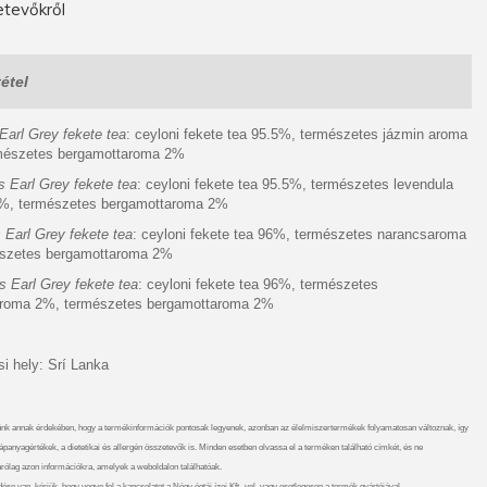
tevőkről
étel
Earl Grey fekete tea
: ceyloni fekete tea 95.5%, természetes jázmin aroma
mészetes bergamottaroma 2%
 Earl Grey fekete tea
: ceyloni fekete tea 95.5%, természetes levendula
%, természetes bergamottaroma 2%
Earl Grey fekete tea
: ceyloni fekete tea 96%, természetes narancsaroma
szetes bergamottaroma 2%
 Earl Grey fekete tea
: ceyloni fekete tea 96%, természetes
roma 2%, természetes bergamottaroma 2%
i hely: Srí Lanka
nk annak érdekében, hogy a termékinformációk pontosak legyenek, azonban az élelmiszertermékek folyamatosan változnak, így
ápanyagértékek, a dietetikai és allergén összetevők is. Minden esetben olvassa el a terméken található címkét, és ne
rólag azon információkra, amelyek a weboldalon találhatóak.
se van, kérjük, hogy vegye fel a kapcsolatot a Négy égtáj ízei Kft.-vel, vagy esetlegesen a termék gyártójával.