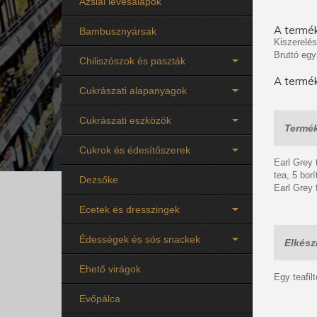
Ázsiai levesalapok
A termék
Bambusznyársak
Kiszerelés
Bruttó egy
Chiliszószok és paszták
A termék
Cukrászati alapanyagok
Cukrászati eszközök
Termék
Cukrok és édesítőszerek
Earl Grey 
tea, 5 borí
Dezsőke
Earl Grey 
Ecetek és dresszingek
Édességek és sós snackek
Elkészí
Ehető virágok
Egy teafil
Evőpálca