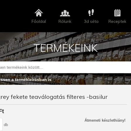
Főoldal
Rólunk
3d séta
Receptek
TERMÉKEINK
essen a termékleírásban is
grey fekete teaválogatás filteres -basilur
Ft
Átmeneti készlethiány!
db