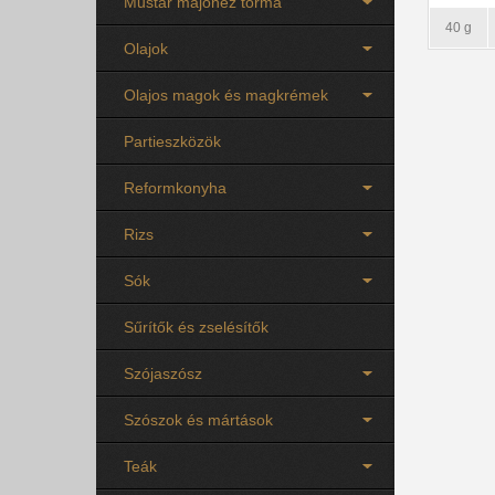
Mustár majonéz torma
40 g
Olajok
Olajos magok és magkrémek
Partieszközök
Reformkonyha
Rizs
Sók
Sűrítők és zselésítők
Szójaszósz
Szószok és mártások
Teák