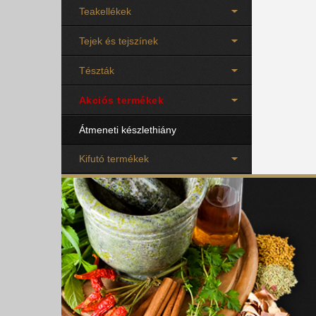
Teakellékek
Tejek és tejszínek
Tészták
Akciós termékek
Átmeneti készlethiány
Kifutó termékek