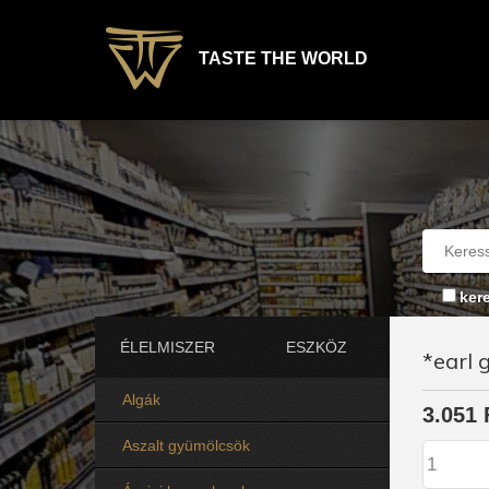
TASTE THE WORLD
ker
ÉLELMISZER
ESZKÖZ
*earl 
Algák
3.051 
Aszalt gyümölcsök