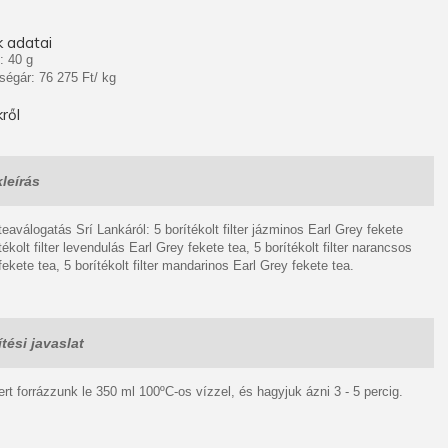
 adatai
: 40 g
ségár: 76 275 Ft/ kg
ről
leírás
teaválogatás Srí Lankáról: 5 borítékolt filter jázminos Earl Grey fekete
tékolt filter levendulás Earl Grey fekete tea, 5 borítékolt filter narancsos
fekete tea, 5 borítékolt filter mandarinos Earl Grey fekete tea.
tési javaslat
tert forrázzunk le 350 ml 100ºC-os vízzel, és hagyjuk ázni 3 - 5 percig.