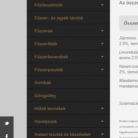
Az össze
Főzőeszközök
Fűszer- és egyéb tárolók
Összet
Fűszerek
Jázminos 
Fűszerfélék
2.5%, ter
Levendulás
Fűszerkeverékek
aroma 2.5
Narancsos 
Fűszerpaszták
2%, termé
Mandarinos
Gombák
mandarina
Göngyöleg
Származás
Hűtött termékek
Hüvelyesek
Mindent megteszü
az összetevők, a t
hagyatkozzon kizá
Instant tészták és készételek
Ha bármilyen kérdé