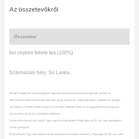
Az összetevőkről
Összetétel
bio ceyloni fekete tea (100%)
Származási hely: Sri Lanka
Mindent megteszünk annak érdekében, hogy a termékinformációk pontosak legyenek, azonban az
élelmiszertermékek folyamatosan változnak, így az összetevők, a tápanyagértékek, a dietetikai és allergén
összetevők is. Minden esetben olvassa el a terméken található címkét, és ne hagyatkozzon kizárólag azon
információkra, amelyek a weboldalon találhatóak.
Ha bármilyen kérdése van, kérjük, hogy vegye fel a kapcsolatot a Négy égtáj ízei Kft.-vel, vagy esetlegesen a
termék gyártójával.
Annak ellenére, hogy a termékinformációk rendszeresen frissítésre kerülnek, a Négy égtáj ízei Kft. nem vállal