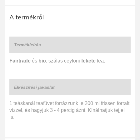
A termékről
Termékleírás
Fairtrade
és
bio
, szálas ceyloni
fekete
tea.
Elkészítési javaslat
1 teáskanál teafüvet forrázzunk le 200 ml frissen forralt
vízzel, és hagyjuk 3 - 4 percig ázni. Kínálhatjuk tejjel
is.