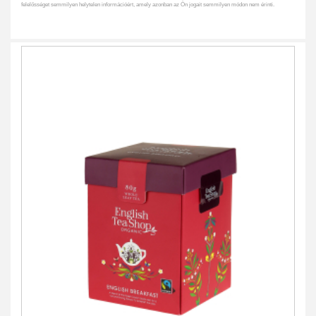
felelősséget semmilyen helytelen információért, amely azonban az Ön jogait semmilyen módon nem érinti.