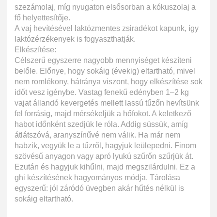
szezámolaj, míg nyugaton elsősorban a kókuszolaj a
fő helyettesítője.
A vaj hevítésével laktózmentes zsiradékot kapunk, így
laktózérzékenyek is fogyaszthatják.
Elkészítése:
Célszerű egyszerre nagyobb mennyiséget készíteni
belőle. Előnye, hogy sokáig (évekig) eltartható, mivel
nem romlékony, hátránya viszont, hogy elkészítése sok
időt vesz igénybe. Vastag fenekű edényben 1–2 kg
vajat állandó kevergetés mellett lassú tűzőn hevítsünk
fel forrásig, majd mérsékeljük a hőfokot. A keletkező
habot időnként szedjük le róla. Addig süssük, amíg
átlátszóvá, aranyszínűvé nem válik. Ha már nem
habzik, vegyük le a tűzről, hagyjuk leülepedni. Finom
szövésű anyagon vagy apró lyukú szűrőn szűrjük át.
Ezután és hagyjuk kihűlni, majd megszilárdulni. Ez a
ghi készítésének hagyományos módja. Tárolása
egyszerű: jól záródó üvegben akár hűtés nélkül is
sokáig eltartható.