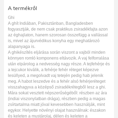
A termékről
Ghi
A ghít Indiában, Pakisztánban, Bangladesben
fogyasztják, de nem csak praktikus zsiradékfajta azon
az éghajlaton, hanem szorosan összefügg a vallással
is, mivel az ájurvédikus konyha egy meghatározó
alapanyaga is.
A ghikészítés eljárása során viszont a vajból minden
könnyen romló komponens eltávozik. A vaj felforralása
után elpárolog a nedvesség nagy része. A tejfehérje és
a tejcukor kiválik, a fehérje fehér réteget képezve
lesüllyed, a megolvadt vaj tetején pedig hab jelenik
meg. A habot leszedve és a fehér alsó fehérjeréteget
visszahagyva a középső zsiradékrétegből lesz a ghi.
Mára sokat vesztett népszerűségéből: részben az ára
(indiai viszonylatban drága), részben pedig a magas
zsírtartalma miatt jóval kevesebben használják, mint
egykor. Helyette növényi olajat használnak: északon
és keleten a mustárolaj, délen és keleten a