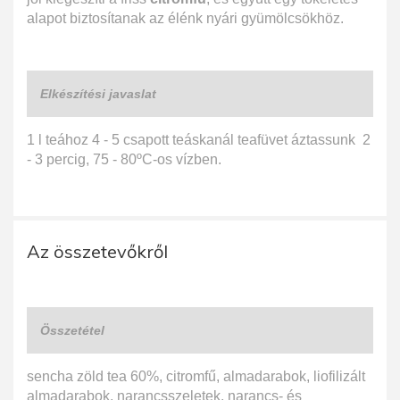
alapot biztosítanak az élénk nyári gyümölcsökhöz.
Elkészítési javaslat
1 l teához 4 - 5 csapott teáskanál teafüvet áztassunk 2
- 3 percig, 75 - 80ºC-os vízben.
Az összetevőkről
Összetétel
sencha zöld tea 60%, citromfű, almadarabok, liofilizált
almadarabok, narancsszeletek, narancs- és