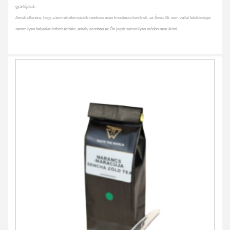
gyártójával.
Annak ellenére, hogy a termékinformációk rendszeresen frissítésre kerülnek, az Ázsia Bt. nem vállal felelősséget
semmilyen helytelen információért, amely azonban az Ön jogait semmilyen módon nem érinti.