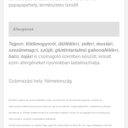
papayapehely, természetes ízesítő
Allergének
Tejpor
t,
földimogyoró
t,
diófélék
et,
zeller
t,
mustár
t,
szezámmag
ot,
szójá
t,
gluténtartalmú gabonafélék
et,
hal
at,
tojás
t is csomagoló üzemben készült, emiatt
ezen allergéneket nyomokban tartalmazhatja.
Származási hely: Németország
Mindent megteszünk annak érdekében, hogy a termékinformációk pontosak legyenek, azonban az
élelmiszertermékek folyamatosan változnak, így az összetevők, a tápanyagértékek, a dietetikai és allergén
összetevők is. Minden esetben olvassa el a terméken található címkét, és ne hagyatkozzon kizárólag azon
információkra, amelyek a weboldalon találhatóak.
Ha bármilyen kérdése van, kérjük, hogy vegye fel a kapcsolatot az Ázsia Bt.-vel, vagy esetlegesen a termék