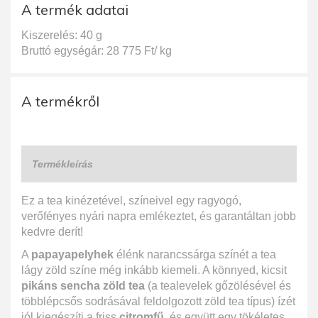
A termék adatai
Kiszerelés: 40 g
Bruttó egységár: 28 775 Ft/ kg
A termékről
Termékleírás
Ez a tea kinézetével, színeivel egy ragyogó,
verőfényes nyári napra emlékeztet, és garantáltan jobb
kedvre derít!
A
papayapelyhek
élénk narancssárga színét a tea
lágy zöld színe még inkább kiemeli. A könnyed, kicsit
pikáns sencha zöld tea
(a tealevelek gőzölésével és
többlépcsős sodrásával feldolgozott zöld tea típus) ízét
jól kiegészíti a friss
citromfű
, és együtt egy tökéletes