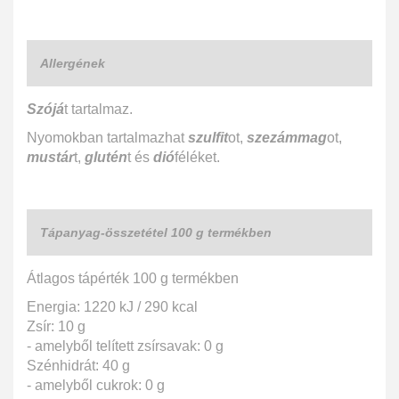
Allergének
Szójá
t tartalmaz.
Nyomokban tartalmazhat
szulfit
ot,
szezámmag
ot,
mustár
t,
glutén
t és
dió
féléket.
Tápanyag-összetétel 100 g termékben
Átlagos tápérték 100 g termékben
Energia: 1220 kJ / 290 kcal
Zsír: 10 g
- amelyből telített zsírsavak: 0 g
Szénhidrát: 40 g
- amelyből cukrok: 0 g