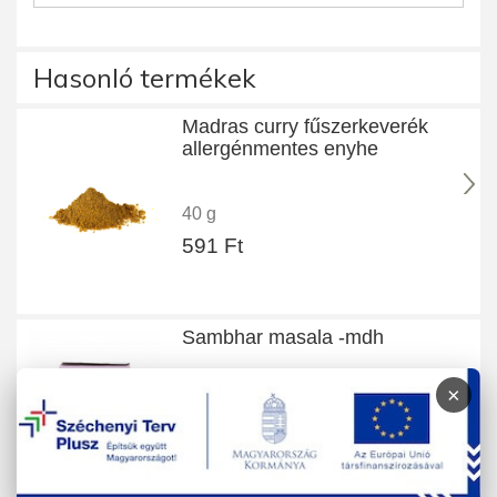
Hasonló termékek
Madras curry fűszerkeverék
allergénmentes enyhe
40 g
591 Ft
Sambhar masala -mdh
×
100 g
880 Ft