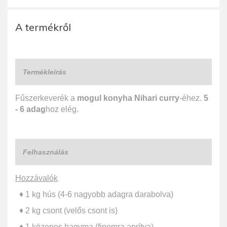
A termékről
Termékleírás
Fűszerkeverék a
mogul konyha Nihari curry
-éhez.
5
- 6 adag
hoz elég.
Felhasználás
Hozzávalók
♦ 1 kg hús (4-6 nagyobb adagra darabolva)
♦ 2 kg csont (velős csont is)
♦ 1 közepes hagyma (finomra aprítva)