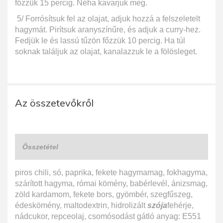
főzzük 15 percig. Néha kavarjuk meg.
5/ Forrósítsuk fel az olajat, adjuk hozzá a felszeletelt
hagymát. Pirítsuk aranyszínűre, és adjuk a curry-hez.
Fedjük le és lassú tűzön főzzük 10 percig. Ha túl
soknak találjuk az olajat, kanalazzuk le a fölösleget.
Az összetevőkről
Összetétel
piros chili, só, paprika, fekete hagymamag, fokhagyma,
szárított hagyma, római kömény, babérlevél, ánizsmag,
zöld kardamom, fekete bors, gyömbér, szegfűszeg,
édeskömény, maltodextrin, hidrolizált
szója
fehérje,
nádcukor, repceolaj, csomósodást gátló anyag: E551