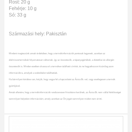
Rost: 20 g
Fehérje: 10 g
Só: 33 g
Származási hely: Pakisztán
Mindent megteszünk annak érdekében, hogy a termékinformációk pontosak legyenek, azonban az
élelmiszertermékek folyamatosan változnak, így az összetevők, a tápanyagértékek, a dietetikai és allergén
összetevők is. Minden esetben olvassa el a terméken található címkét, és ne hagyatkozzon kizárólag azon
információkra, amelyek a weboldalon találhatóak.
Ha bármilyen kérdése van, kérjük, hogy vegye fel a kapcsolatot az Ázsia Bt.-vel, vagy esetlegesen a termék
gyártójával.
Annak ellenére, hogy a termékinformációk rendszeresen frissítésre kerülnek, az Ázsia Bt. nem vállal felelősséget
semmilyen helytelen információért, amely azonban az Ön jogait semmilyen módon nem érinti.