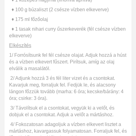
♦ 100 g búzaliszt (2 csésze vízben elkeverve)
♦ 175 ml főzőolaj
♦ 1 tasak nihari curry űszerkeverék (fél csésze vízben
elkeverve)
Elkészítés
1/ Forrósítsunk fel fél csésze olajat. Adjuk hozzá a húst
és a vízben elkevert fűszert. Pirítsuk, amíg az olaj
elválik a masalától.
2/ Adjunk hozzá 3 és fél liter vizet és a csontokat.
Kavarjuk meg, forraljuk fel. Fedjük le, és alacsony
lángon főzzük tovább (marha: 6 óra; kecske/bárány: 4
óra; csirke: 3 óra).
3/ Távolítsuk el a csontokat, vegyük ki a velőt, és
dobjuk el a csontokat. Adjuk a velőt a mártáshoz.
4/ Fokozatosan adagoljuk a vízben elkevert lisztet a
mártáshoz, kavargassuk folyamatosan. Forraljuk fel, és