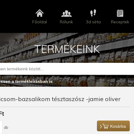
Főoldal
Rólunk
3d séta
Receptek
TERMÉKEINK
essen a termékleírásban is
csom-bazsalikom tésztaszósz -jamie oliver
Ft
Kosárba
db