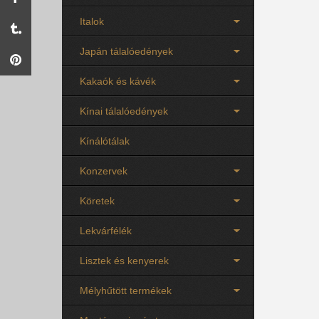
Italok
Japán tálalóedények
Kakaók és kávék
Kínai tálalóedények
Kínálótálak
Konzervek
Köretek
Lekvárfélék
Lisztek és kenyerek
Mélyhűtött termékek