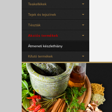
Teakellékek
Tejek és tejszínek
Tészták
Akciós termékek
Átmeneti készlethiány
Kifutó termékek