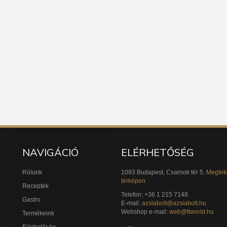
NAVIGÁCIÓ
ELÉRHETŐSÉG
Rólunk
1093 Budapest, Csarnok tér 5.
Megtek
térképen
Receptek
Telefon: +36 1 215 7148
Gastro
E-mail:
azsiabolt@azsiabolt.hu
Webshop e-mail:
web@ttworld.hu
Termékeink