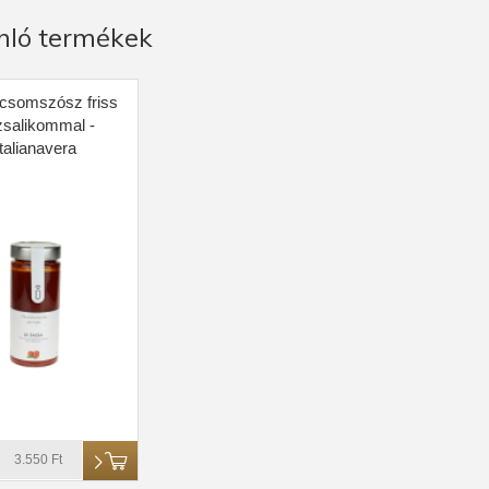
nló termékek
icsomszósz friss
zsalikommal -
italianavera
3.550 Ft