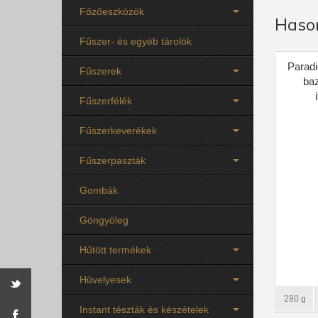
Főzőeszközök
Haso
Fűszer- és egyéb tárolók
Parad
Fűszerek
ba
Fűszerfélék
Fűszerkeverékek
Fűszerpaszták
Gombák
Göngyöleg
Hűtött termékek
Hüvelyesek
280 g
Instant tészták és készételek