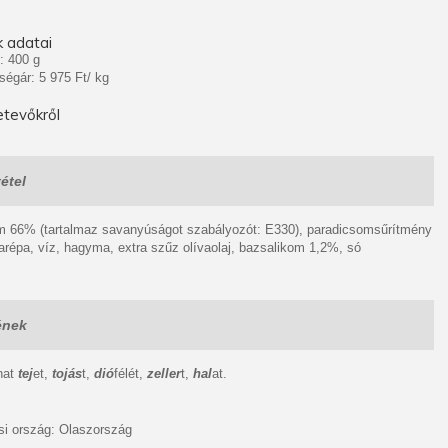
 adatai
: 400 g
ségár: 5 975 Ft/ kg
tevőkről
étel
m 66% (tartalmaz savanyúságot szabályozót: E330), paradicsomsűrítmény
répa, víz, hagyma, extra szűz olívaolaj, bazsalikom 1,2%, só
ének
hat
tej
et,
tojás
t,
dió
félét,
zeller
t,
hal
at.
i ország: Olaszország