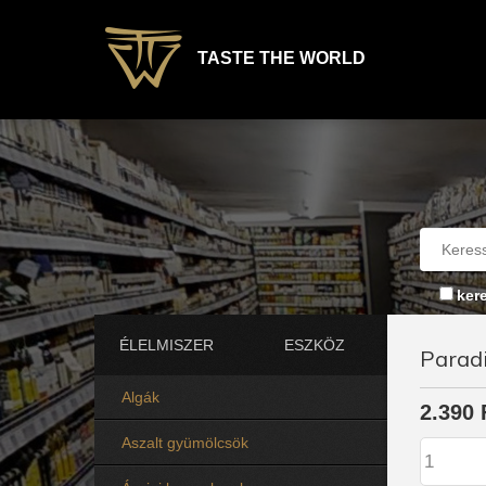
TASTE THE WORLD
ker
ÉLELMISZER
ESZKÖZ
Paradi
Algák
2.390 
Aszalt gyümölcsök