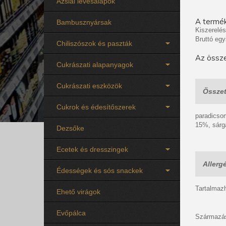
Ázsiai levesalapok
A termék
Bambusznyársak
Kiszerelés
Bruttó egy
Chiliszószok és paszták
Az össze
Cukrászati alapanyagok
Cukrászati eszközök
Összet
Cukrok és édesítőszerek
paradicso
15%, sárga
Dezsőke
Ecetek és dresszingek
Allerg
Édességek és sós snackek
Tartalmaz
Ehető virágok
Evőpálca
Származás