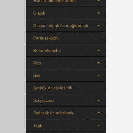
Mustár majonéz torma
Olajok
Olajos magok és magkrémek
Partieszközök
Reformkonyha
Rizs
Sók
Sűrítők és zselésítők
Szójaszósz
Szószok és mártások
Teák