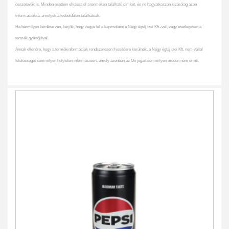
összetevők is. Minden esetben olvassa el a terméken található címkét, és ne hagyatkozzon kizárólag azon
információkra, amelyek a weboldalon találhatóak.
Ha bármilyen kérdése van, kérjük, hogy vegye fel a kapcsolatot a Négy égtáj ízei Kft.-vel, vagy esetlegesen a
termék gyártójával.
Annak ellenére, hogy a termékinformációk rendszeresen frissítésre kerülnek, a Négy égtáj ízei Kft. nem vállal
felelősséget semmilyen helytelen információért, amely azonban az Ön jogait semmilyen módon nem érinti.