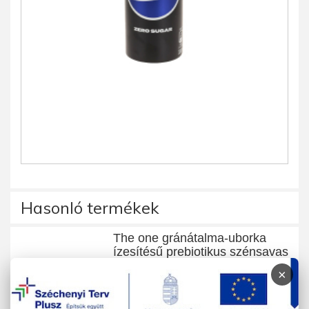
Hasonló termékek
The one gránátalma-uborka
ízesítésű prebiotikus szénsavas
üdítőital
×
330 g