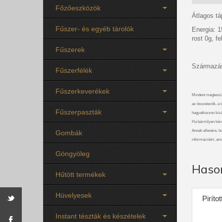
Főzőeszközök
Átlagos t
Fűszer- és egyéb tárolók
Energia: 1
rost 0g, f
Fűszerek
Származás
Fűszerfélék
Fűszerkeverékek
Mindent megteszü
az összetevők, a t
Fűszerpaszták
hagyatkozzon kizá
Ha bármilyen kérdé
Annak ellenére, ho
Gombák
információért, am
Göngyöleg
Haso
Hűtött termékek
Hüvelyesek
Piríto
Instant tészták és készételek