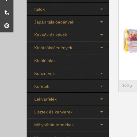
Italok
Japán tálalóedények
Kakaók és kávék
Kínai tálalóedények
Kínálótálak
Konzervek
200 g
Köretek
Lekvárfélék
Lisztek és kenyerek
Mélyhűtött termékek