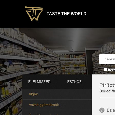
TASTE THE WORLD
ker
ÉLELMISZER
ESZKÖZ
Piríto
Baked fi
Algák
Aszalt gyümölcsök
Ez a