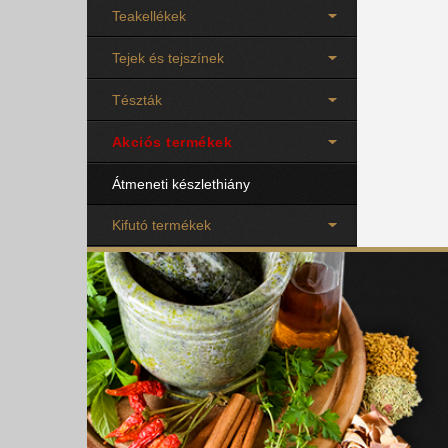
Teakellékek
Tejek és tejszínek
Tészták
Akciós termékek
Átmeneti készlethiány
Kifutó termékek