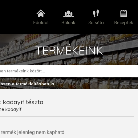
Főoldal
Rólunk
3d séta
Receptek
TERMÉKEINK
essen a termékleírásban is
tt kadayif tészta
ne kadayif
 termék jelenleg nem kapható