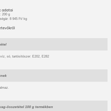
 adatai
: 200 g
ségár: 8 945 Ft/ kg
tevőkről
étel
, víz, só, tartósítószer: E202, E282
ének
talmaz.
ag-összetétel 100 g termékben