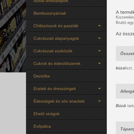
Ázsiai levesalapok
A termék
Bambusznyársak
Kiszerelés
Bruttó egy
Chiliszószok és paszták
Az össze
Cukrászati alapanyagok
Cukrászati eszközök
Összet
Cukrok és édesítőszerek
búza
liszt
Dezsőke
Ecetek és dresszingek
Allerg
Édességek és sós snackek
Búzá
t tar
Ehető virágok
Evőpálca
Tápany