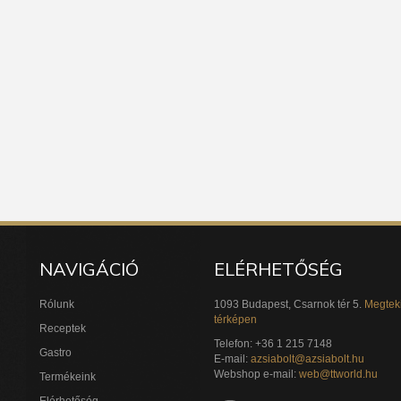
NAVIGÁCIÓ
ELÉRHETŐSÉG
Rólunk
1093 Budapest, Csarnok tér 5.
Megtek
térképen
Receptek
Telefon: +36 1 215 7148
Gastro
E-mail:
azsiabolt@azsiabolt.hu
Webshop e-mail:
web@ttworld.hu
Termékeink