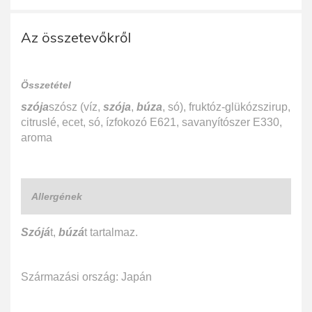
Az összetevőkről
Összetétel
szója
szósz (víz,
szója
,
búza
, só), fruktóz-glükózszirup,
citruslé, ecet, só, ízfokozó E621, savanyítószer E330,
aroma
Allergének
Szójá
t,
búzá
t tartalmaz.
Származási ország: Japán