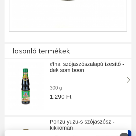
Hasonló termékek
#thai szójaszószalapú ízesítő -
dek som boon
300 g
1.290 Ft
Ponzu yuzu-s szójaszósz -
kikkoman