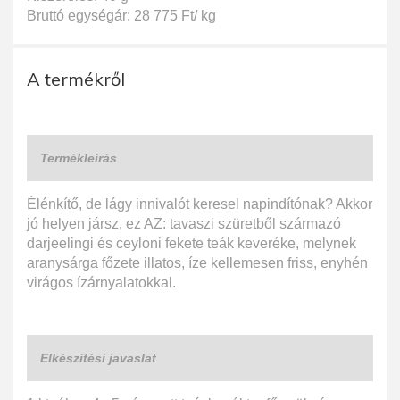
Bruttó egységár: 28 775 Ft/ kg
A termékről
Termékleírás
Élénkítő, de lágy innivalót keresel napindítónak? Akkor
jó helyen jársz, ez AZ: tavaszi szüretből származó
darjeelingi és ceyloni fekete teák keveréke, melynek
aranysárga főzete illatos, íze kellemesen friss, enyhén
virágos ízárnyalatokkal.
Elkészítési javaslat