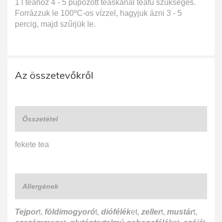
1 l teához 4 - 5 púpozott teáskanál teafű szükséges.
Forrázzuk le 100ºC-os vízzel, hagyjuk ázni 3 - 5
percig, majd szűrjük le.
Az összetevőkről
Összetétel
fekete tea
Allergének
Tejpor
t,
földimogyoró
t,
diófélék
et,
zeller
t,
mustár
t,