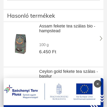
Hasonló termékek
Assam fekete tea szálas bio -
hampstead
100 g
6.450 Ft
Ceylon gold fekete tea szálas -
basilur
×
100 g
2.680 Ft