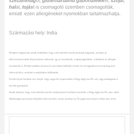
szezámmag
ot,
gluténtartalmú gabonafélék
et,
szójá
t,
hal
at,
tojás
t is csomagoló üzemben csomagolták,
emiatt ezen allergéneket nyomokban tartalmazhatja.
Származási hely: India
Mindent megteszünk annak érdekében, hogy a termékinformációk pontosak legyenek, azonban az
élelmiszertermékek folyamatosan változnak, így az összetevők, a tápanyagértékek, a dietetikai és allergén
összetevők is. Minden esetben olvassa el a terméken található címkét, és ne hagyatkozzon kizárólag azon
információkra, amelyek a weboldalon találhatóak.
Ha bármilyen kérdése van, kérjük, hogy vegye fel a kapcsolatot a Négy égtáj ízei Kft.-vel, vagy esetlegesen a
termék gyártójával.
Annak ellenére, hogy a termékinformációk rendszeresen frissítésre kerülnek, a Négy égtáj ízei Kft. nem vállal
felelősséget semmilyen helytelen információért, amely azonban az Ön jogait semmilyen módon nem érinti.