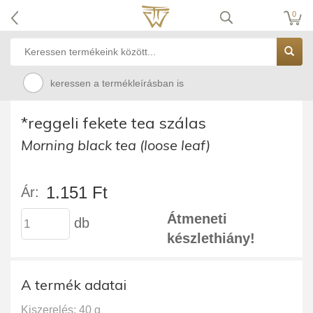
0
keressen a termékleírásban is
*reggeli fekete tea szálas
Morning black tea (loose leaf)
1.151 Ft
Ár:
Átmeneti
db
készlethiány!
A termék adatai
Kiszerelés: 40 g