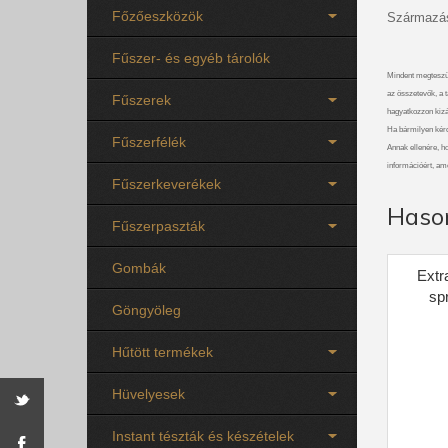
Főzőeszközök
Származás
Fűszer- és egyéb tárolók
Mindent megteszü
az összetevők, a t
Fűszerek
hagyatkozzon kizá
Ha bármilyen kérdé
Fűszerfélék
Annak ellenére, h
információért, am
Fűszerkeverékek
Haso
Fűszerpaszták
Gombák
Extr
sp
Göngyöleg
Hűtött termékek
Hüvelyesek
Instant tészták és készételek