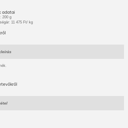
 adatai
: 200 g
ségár: 11 475 Ft/ kg
ről
leírás
mék.
tevőkről
étel