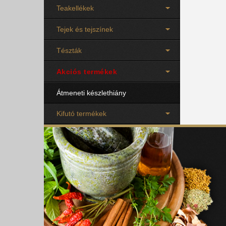
Teakellékek
Tejek és tejszínek
Tészták
Akciós termékek
Átmeneti készlethiány
Kifutó termékek