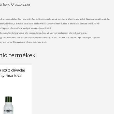
i hely: Olaszország
nk annak érdekében, hogy a termékinformációk pontosak legyenek, azonban az élelmiszertermékek folyamatosan változnak, így
ápanyagértékek, a dietetikai és allergén összetevők is. Minden esetben olvassa el a terméken található címkét, és ne
rólag azon információkra, amelyek a weboldalon találhatóak.
se van, kérjük, hogy vegye fel a kapcsolatot az Ázsia Bt.-vel, vagy esetlegesen a termék gyártójával.
ogy a termékinformációk rendszeresen frissítésre kerülnek, az Ázsia Bt. nem vállal felelősséget semmilyen helytelen
ely azonban az Ön jogait semmilyen módon nem érinti.
nló termékek
a szűz olívaolaj
ray -mantova