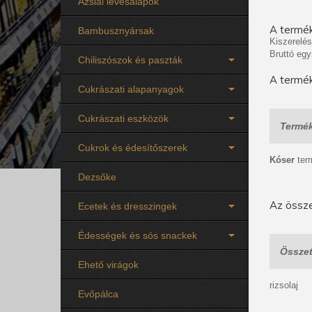
Ázsiai levesalapok
A termék
Bambusznyársak
Kiszerelés
Bruttó egy
Chiliszószok és paszták
A termék
Cukrászati alapanyagok
Cukrászati eszközök
Termék
Cukrok és édesítőszerek
Kóser
ter
Dezsőke
Az össze
Ecetek és dresszingek
Édességek és sós snackek
Összet
Ehető virágok
rizsolaj
Evőpálca