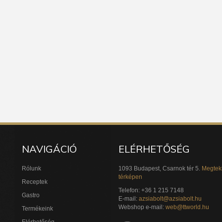
NAVIGÁCIÓ
ELÉRHETŐSÉG
Rólunk
1093 Budapest, Csarnok tér 5.
Megtek
térképen
Receptek
Telefon: +36 1 215 7148
Gastro
E-mail:
azsiabolt@azsiabolt.hu
Webshop e-mail:
web@ttworld.hu
Termékeink