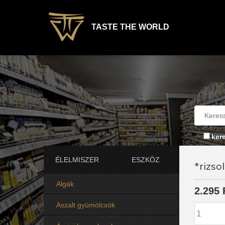
TASTE THE WORLD
ker
ÉLELMISZER
ESZKÖZ
*rizso
Algák
2.295 
Aszalt gyümölcsök