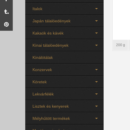
Italok
Japán tálalóedények
Kakaók és kávék
Kínai tálalóedények
200 g
Kínálótálak
Konzervek
Köretek
Lekvárfélék
Lisztek és kenyerek
Mélyhűtött termékek