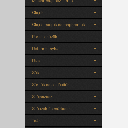
Mustár majonéz torma
Olajok
Olajos magok és magkrémek
Partieszközök
Reformkonyha
Rizs
Sók
Sűrítők és zselésítők
Szójaszósz
Szószok és mártások
Teák