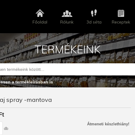
Főoldal
Rólunk
3d séta
Receptek
TERMÉKEINK
essen a termékleírásban is
laj spray -mantova
Ft
Átmeneti készlethiány!
db