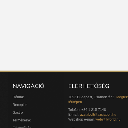
NAVIGÁCIÓ
ELÉRHETŐSÉG
Rólunk
1093 Budapest, Csarnok tér 5.
Megtek
térképen
Receptek
Telefon: +36 1 215 7148
Gastro
E-mail:
azsiabolt@azsiabolt.hu
Webshop e-mail:
web@ttworld.hu
Termékeink