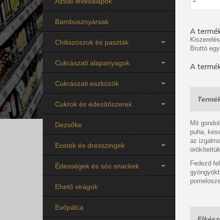
Ázsiai levesalapok
Bambusznyársak
A termék
Kiszerelés
Chiliszószok és paszták
Bruttó egy
Cukrászati alapanyagok
A termék
Cukrászati eszközök
Termék
Cukrok és édesítőszerek
Mit gondol
Dezsőke
puha, kese
az izgalma
Ecetek és dresszingek
örökítettü
Fedezd fel
Édességek és sós snackek
gyöngyökb
pomelosze
Ehető virágok
Evőpálca
Elkészí