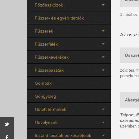
Főzőeszközök
1 l teához
Fűszer- és egyéb tárolók
Fűszerek
Az össze
Fűszerfélék
Összet
Fűszerkeverékek
Fűszerpaszták
zöld tea 4
pomelo ha
Gombák
Göngyöleg
Allerg
Hűtött termékek
Tejpor
t,
f
szezámm
Hüvelyesek
üzemben c
Instant tészták és készételek