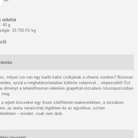
 adatai
: 40 g
ségár: 33 750 Ft/ kg
ről
leírás
sz, milyen íze van egy karibi kalóz csókjának a viharos vizeken? Biztosan
rédes, azzal a meghatározhatatlan különös valamivel... vérpezsdítő! Ezt
s élményt a leheletfinoman édeskés grapefruit-rózsabors ízkompozícióban
k meg.
 a rejtett kincseket egy finom zöld/fekete teakeverékben, a rózsabors
en, az arany narancshéj rögökben és az egzotikus, színes
letekben – minden, csak nem átok.
tési javaslat