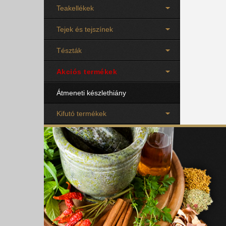
Teakellékek
Tejek és tejszínek
Tészták
Akciós termékek
Átmeneti készlethiány
Kifutó termékek