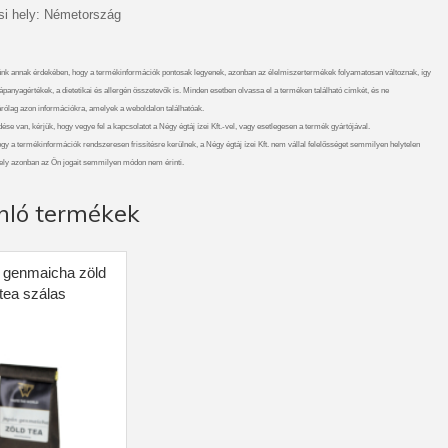
i hely: Németország
nk annak érdekében, hogy a termékinformációk pontosak legyenek, azonban az élelmiszertermékek folyamatosan változnak, így
ápanyagértékek, a dietetikai és allergén összetevők is. Minden esetben olvassa el a terméken található címkét, és ne
rólag azon információkra, amelyek a weboldalon találhatóak.
se van, kérjük, hogy vegye fel a kapcsolatot a Négy égtáj ízei Kft.-vel, vagy esetlegesen a termék gyártójával.
gy a termékinformációk rendszeresen frissítésre kerülnek, a Négy égtáj ízei Kft. nem vállal felelősséget semmilyen helytelen
ely azonban az Ön jogait semmilyen módon nem érinti.
nló termékek
 genmaicha zöld
tea szálas