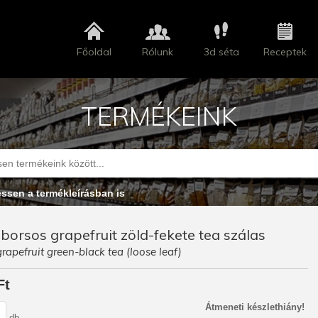
Főoldal
Rólunk
3d séta
Receptek
TERMÉKEINK
essen a termékleírásban is
borsos grapefruit zöld-fekete tea szálas
rapefruit green-black tea (loose leaf)
Ft
Átmeneti készlethiány!
db