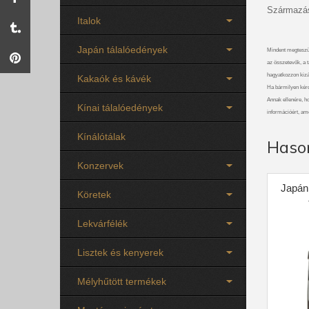
Származás
Italok
Japán tálalóedények
Mindent megteszü
az összetevők, a t
hagyatkozzon kizá
Kakaók és kávék
Ha bármilyen kérdé
Annak ellenére, ho
Kínai tálalóedények
információért, am
Kínálótálak
Haso
Konzervek
Japán
Köretek
Lekvárfélék
Lisztek és kenyerek
Mélyhűtött termékek