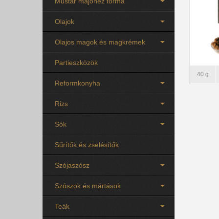
Mustár majonéz torma
Olajok
Olajos magok és magkrémek
Partieszközök
40 g
Reformkonyha
Rizs
Sók
Sűrítők és zselésítők
Szójaszósz
Szószok és mártások
Teák