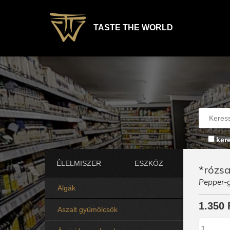
TASTE THE WORLD
ker
ÉLELMISZER
ESZKÖZ
*rózsa
Pepper-g
Algák
1.350 
Aszalt gyümölcsök