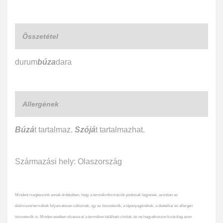
Összetétel
durum
búza
dara
Allergének
Búzá
t tartalmaz.
Szójá
t tartalmazhat.
Származási hely: Olaszország
Mindent megteszünk annak érdekében, hogy a termékinformációk pontosak legyenek, azonban az
élelmiszertermékek folyamatosan változnak, így az összetevők, a tápanyagértékek, a dietetikai és allergén
összetevők is. Minden esetben olvassa el a terméken található címkét, és ne hagyatkozzon kizárólag azon