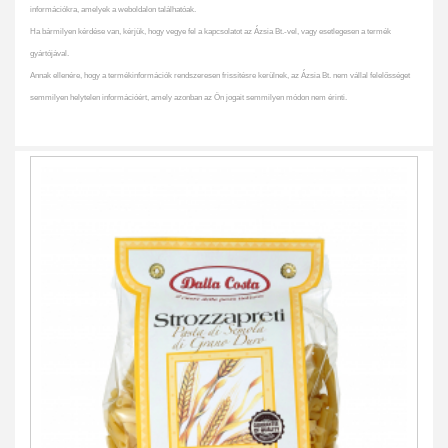
információkra, amelyek a weboldalon találhatóak.
Ha bármilyen kérdése van, kérjük, hogy vegye fel a kapcsolatot az Ázsia Bt.-vel, vagy esetlegesen a termék
gyártójával.
Annak ellenére, hogy a termékinformációk rendszeresen frissítésre kerülnek, az Ázsia Bt. nem vállal felelősséget
semmilyen helytelen információért, amely azonban az Ön jogait semmilyen módon nem érinti.