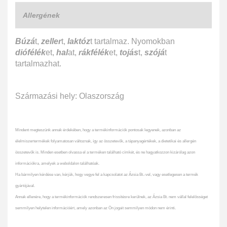
Allergének
Búzá
t,
zeller
t,
laktóz
t tartalmaz. Nyomokban
diófélék
et,
hal
at,
rákfélék
et,
tojás
t,
szójá
t
tartalmazhat.
Származási hely: Olaszország
Mindent megteszünk annak érdekében, hogy a termékinformációk pontosak legyenek, azonban az
élelmiszertermékek folyamatosan változnak, így az összetevők, a tápanyagértékek, a dietetikai és allergén
összetevők is. Minden esetben olvassa el a terméken található címkét, és ne hagyatkozzon kizárólag azon
információkra, amelyek a weboldalon találhatóak.
Ha bármilyen kérdése van, kérjük, hogy vegye fel a kapcsolatot az Ázsia Bt.-vel, vagy esetlegesen a termék
gyártójával.
Annak ellenére, hogy a termékinformációk rendszeresen frissítésre kerülnek, az Ázsia Bt. nem vállal felelősséget
semmilyen helytelen információért, amely azonban az Ön jogait semmilyen módon nem érinti.