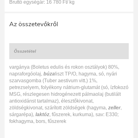
Bruttó egységár: 16 780 Ft/ kg
Az összetevőkről
Összetétel
vargánya (Boletus edulis és rokon osztályok) 80%,
napraforgóolaj,
búza
liszt TP/O, hagyma, só, nyári
szarvasgomba (Tuber aestivum vitt.) 1%,
petrezselyem, folyékony nátrium-glutamát (só, ízfokozó
MSG, részlegesen hidrogénezett pálmaolaj (butilált
antioxidánst tartalmaz), élesztőkivonat,
zöldségkivonat, szárított zöldségek (hagyma,
zeller
,
sárgarépa),
laktóz
, fűszerek, kurkuma), sav: E330;
fokhagyma, bors, fűszerek