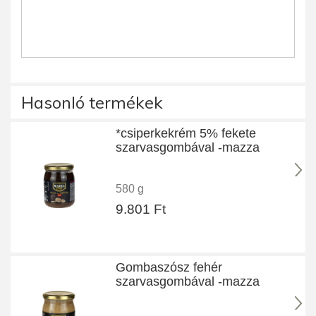
Hasonló termékek
*csiperkekrém 5% fekete
szarvasgombával -mazza
580 g
9.801 Ft
Gombaszósz fehér
szarvasgombával -mazza