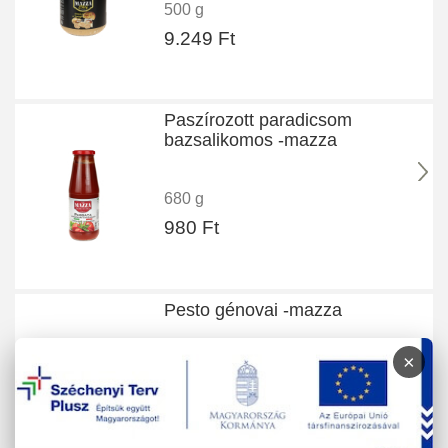
500 g
9.249 Ft
Paszírozott paradicsom
bazsalikomos -mazza
680 g
980 Ft
Pesto génovai -mazza
×
180 g
1.789 Ft