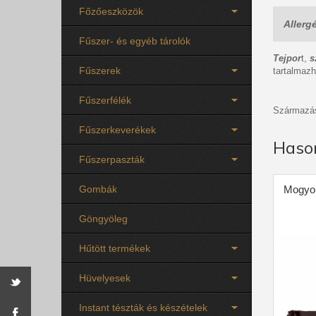
Főzőeszközök
Allerg
Fűszer- és egyéb tárolók
Tejpor
t,
s
Fűszerek
tartalmazh
Fűszerfélék
Származás
Fűszerkeverékek
Haso
Fűszerpaszták
Gombák
Mogyor
Göngyöleg
Hűtött termékek
Hüvelyesek
Instant tészták és készételek