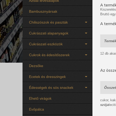
Ázsiai levesalapok
A termék
Kiszerelés
Bambusznyársak
Bruttó egy
Chiliszószok és paszták
A termék
Cukrászati alapanyagok
Termék
Cukrászati eszközök
12 db akas
Cukrok és édesítőszerek
Dezsőke
Az össze
Ecetek és dresszingek
Édességek és sós snackek
Összet
Ehető virágok
cukor, kak
szója
lecit
Evőpálca