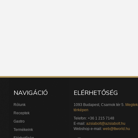
NAVIGÁCIÓ
ELÉRHETŐSÉG
Rólunk
1093 Budapest, Csarnok tér 5.
Megtek
térképen
Receptek
Telefon: +36 1 215 7148
Gastro
E-mail:
azsiabolt@azsiabolt.hu
Webshop e-mail:
web@ttworld.hu
Termékeink