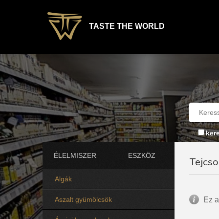
TASTE THE WORLD
ker
ÉLELMISZER
ESZKÖZ
Tejcso
Algák
Aszalt gyümölcsök
Ez a