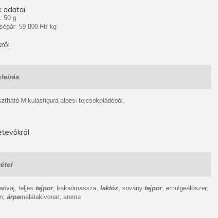
 adatai
: 50 g
ségár: 59 800 Ft/ kg
ről
leírás
ztható Mikulásfigura alpesi tejcsokoládéból.
tevőkről
étel
aóvaj, teljes
tejpor
, kakaómassza,
laktóz
, sovány
tejpor
, emulgeálószer:
in;
árpa
malátakivonat, aroma