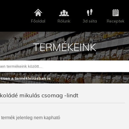
Főoldal
Rólunk
3d séta
Receptek
TERMÉKEINK
essen a termékleírásban is
koládé mikulás csomag -lindt
 termék jelenleg nem kapható