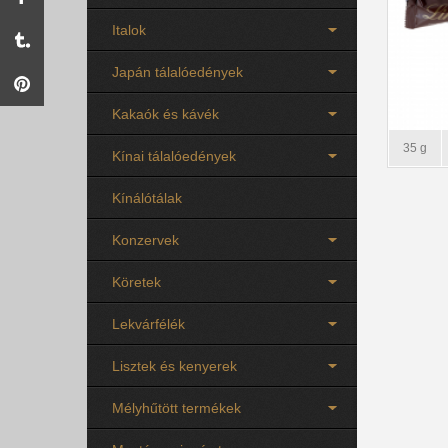
Italok
Japán tálalóedények
Kakaók és kávék
35 g
Kínai tálalóedények
Kínálótálak
Konzervek
Köretek
Lekvárfélék
Lisztek és kenyerek
Mélyhűtött termékek