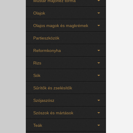
Mustár majonéz torma
Olajok
Olajos magok és magkrémek
Partieszközök
Reformkonyha
Rizs
Sók
Sűrítők és zselésítők
Szójaszósz
Szószok és mártások
Teák