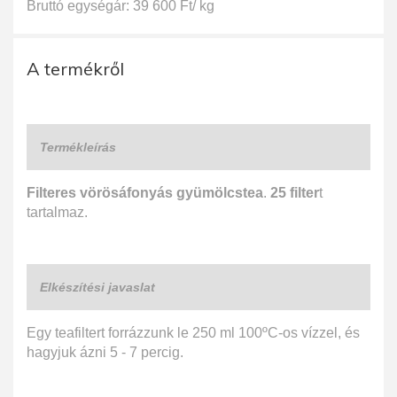
Bruttó egységár: 39 600 Ft/ kg
A termékről
Termékleírás
Filteres vörösáfonyás gyümölcstea
.
25 filter
t
tartalmaz.
Elkészítési javaslat
Egy teafiltert forrázzunk le 250 ml 100ºC-os vízzel, és
hagyjuk ázni 5 - 7 percig.