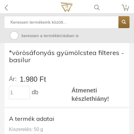
0
keressen a termékleírásban is
*vörösáfonyás gyümölcstea filteres -
basilur
1.980 Ft
Ár:
Átmeneti
db
készlethiány!
A termék adatai
Kiszerelés: 50 g