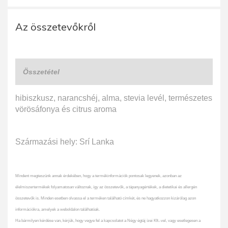
Az összetevőkről
Összetétel
hibiszkusz, narancshéj, alma, stevia levél, természetes
vörösáfonya és citrus aroma
Származási hely: Srí Lanka
Mindent megteszünk annak érdekében, hogy a termékinformációk pontosak legyenek, azonban az
élelmiszertermékek folyamatosan változnak, így az összetevők, a tápanyagértékek, a dietetikai és allergén
összetevők is. Minden esetben olvassa el a terméken található címkét, és ne hagyatkozzon kizárólag azon
információkra, amelyek a weboldalon találhatóak.
Ha bármilyen kérdése van, kérjük, hogy vegye fel a kapcsolatot a Négy égtáj ízei Kft.-vel, vagy esetlegesen a