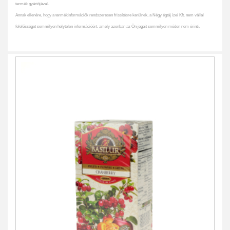
termék gyártójával.
Annak ellenére, hogy a termékinformációk rendszeresen frissítésre kerülnek, a Négy égtáj ízei Kft. nem vállal
felelősséget semmilyen helytelen információért, amely azonban az Ön jogait semmilyen módon nem érinti.