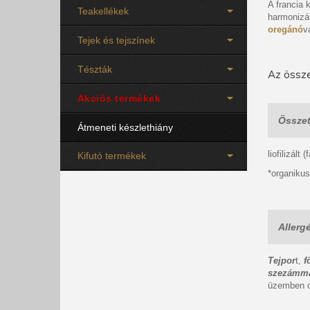
A francia
Teakellékek
harmonizá
oregánó
v
Tejek és tejszínek
Tészták
Az össze
Akciós termékek
Összet
Átmeneti készlethiány
liofilizált
Kifutó termékek
*organiku
Allerg
Tejpor
t,
f
szezámm
üzemben c