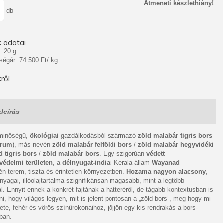
Átmeneti készlethiány!
db
 adatai
: 20 g
ségár: 74 500 Ft/ kg
ről
leírás
minőségű,
ökológiai
gazdálkodásból származó
zöld malabár tigris bors
grum
), más nevén
zöld malabár felföldi bors
/
zöld malabár hegyvidéki
d tigris bors
/
zöld malabár bors
. Egy szigorúan
védett
védelmi területen
, a
délnyugat-indiai
Kerala állam
Wayanad
n terem, tiszta és érintetlen környezetben.
Hozama nagyon alacsony
,
yagai, illóolajtartalma szignifikánsan magasabb, mint a legtöbb
ál. Ennyit ennek a konkrét fajtának a hátteréről, de tágabb kontextusban is
zni, hogy világos legyen, mit is jelent pontosan a „zöld bors”, meg hogy mi
ete, fehér és vörös színűrokonaihoz, jöjjön egy kis rendrakás a bors-
ban.