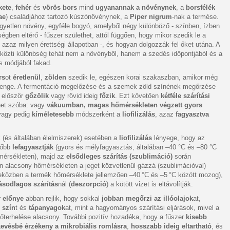
kete
,
fehér
és
vörös bors
mind
ugyanannak a növénynek
, a
borsfélék
ae
) családjához tartozó kúszónövénynek, a
Piper nigrum
-nak a termése.
gyetlen növény, egyféle bogyó, amelyből négy különböző - színben, ízben
égben eltérő - fűszer születhet, attól függően, hogy mikor szedik le a
 azaz milyen érettségi állapotban -, és hogyan dolgozzák fel őket utána. A
 közti különbség tehát nem a növényből, hanem a szedés időpontjából és a
s módjából fakad.
rs
ot
éretlenül
,
zölden
szedik le, egészen korai szakaszban, amikor még
enge. A fermentáció megelőzése és a szemek zöld színének megőrzése
 először
gőzölik
vagy rövid ideig
főzik
. Ezt követően
kétféle szárítási
het szóba: vagy
vákuumban, magas hőmérsékleten végzett gyors
vagy pedig
kíméletesebb
módszerként a
liofilizálás
, azaz
fagyasztva
 (és általában élelmiszerek) esetében a
liofilizálás
lényege, hogy az
lőbb
lefagyasztják
(gyors és mélyfagyasztás, általában –40 °C és –80 °C
őmérsékleten), majd az
elsődleges szárítás (szublimáció)
során
 alacsony hőmérsékleten a jeget közvetlenül gázzá (szublimációval)
(eközben a termék hőmérséklete jellemzően –40 °C és –5 °C között mozog),
sodlagos szárítás
nál (
deszorpció
) a kötött vizet is eltávolítják.
r
előnye
abban rejlik, hogy sokkal
jobban megőrzi az illóolajok
at,
,
szín
t és
tápanyagok
at, mint a hagyományos szárítási eljárások, mivel a
őterhelése alacsony. További pozitív hozadéka, hogy a fűszer
kisebb
kevésbé érzékeny a mikrobiális romlásra
,
hosszabb ideig eltartható
, és