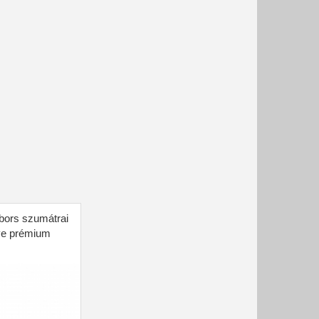
bors szumátrai
ve prémium