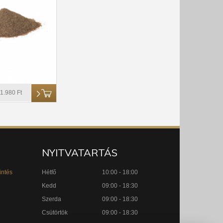
1.980 Ft
NYITVATARTÁS
intés
Hétfő
10:00 - 18:00
Kedd
09:00 - 18:30
Szerda
09:00 - 18:30
Csütörtök
09:00 - 18:30