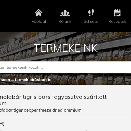
Főoldal
Rólunk
3d séta
Receptek
TERMÉKEINK
essen a termékleírásban is
malabár tigris bors fagyasztva szárított
um
labar tiger pepper freeze dried premium
Ft