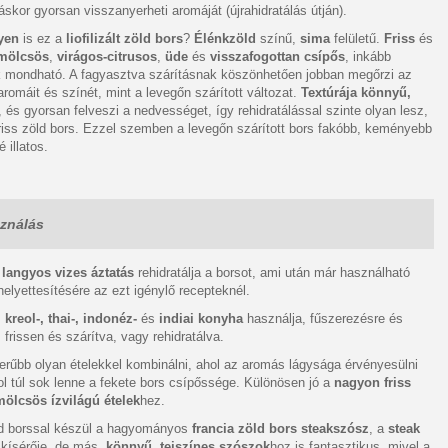
áskor gyorsan visszanyerheti aromáját (újrahidratálás útján).
yen
is ez a
liofilizált zöld bors
?
Élénkzöld
színű,
sima
felületű.
Friss
és
mölcsös
,
virágos-citrusos
,
üde
és
visszafogottan csípős
, inkább
 mondható. A fagyasztva szárításnak köszönhetően jobban megőrzi az
, aromáit és színét, mint a levegőn szárított változat.
Textúrája könnyű,
, és gyorsan felveszi a nedvességet, így rehidratálással szinte olyan lesz,
riss zöld bors. Ezzel szemben a levegőn szárított bors fakóbb, keményebb
 illatos.
ználás
 langyos vizes áztatás
rehidratálja a borsot, ami után már használható
 helyettesítésére az ezt igénylő recepteknél.
,
kreol-, thai-, indonéz-
és
indiai
konyha
használja, fűszerezésre és
, frissen és szárítva, vagy rehidratálva.
erűbb olyan ételekkel kombinálni, ahol az aromás lágysága érvényesülni
ol túl sok lenne a fekete bors csípőssége. Különösen jó a
nagyon friss
ölcsös ízvilágú ételek
hez.
d borssal készül a hagyományos
francia zöld bors steakszósz
, a
steak
e
kísérője, de más,
könnyű, tejszínes szószok
hoz is fantasztikus, mivel a