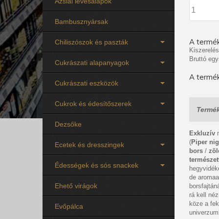
Ázsiai levesalapok
Bambusznyársak
A termék
Chiliszószok és paszták
Kiszerelés
Bruttó egy
Cukrászati alapanyagok
A termék
Cukrászati eszközök
Cukrok és édesítőszerek
Termék
Dezsőke
Exkluzív
(
Piper ni
Ecetek és dresszingek
bors
/
zöl
természet
Édességek és sós snackek
hegyvidéké
de aromaan
Ehető virágok
borsfajtán
rá kell né
köze a fek
Evőpálca
univerzum