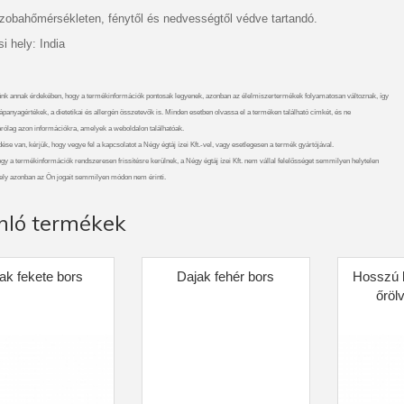
zobahőmérsékleten, fénytől és nedvességtől védve tartandó.
 hely: India
nk annak érdekében, hogy a termékinformációk pontosak legyenek, azonban az élelmiszertermékek folyamatosan változnak, így
ápanyagértékek, a dietetikai és allergén összetevők is. Minden esetben olvassa el a terméken található címkét, és ne
rólag azon információkra, amelyek a weboldalon találhatóak.
se van, kérjük, hogy vegye fel a kapcsolatot a Négy égtáj ízei Kft.-vel, vagy esetlegesen a termék gyártójával.
gy a termékinformációk rendszeresen frissítésre kerülnek, a Négy égtáj ízei Kft. nem vállal felelősséget semmilyen helytelen
ely azonban az Ön jogait semmilyen módon nem érinti.
nló termékek
ak fekete bors
Dajak fehér bors
Hosszú 
őröl