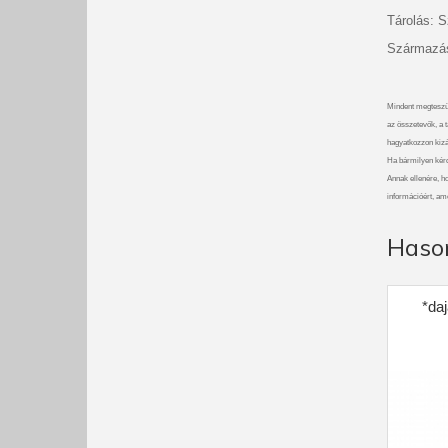
Tárolás: S
Származási
Mindent megteszü
az összetevők, a t
hagyatkozzon kizá
Ha bármilyen kérdé
Annak ellenére, ho
információért, am
Haso
*daj