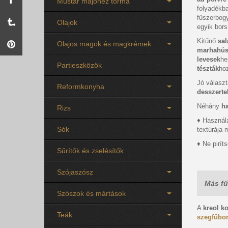
Mustár majonéz torma
folyadékba
fűszerbogy
Olajok
egyik bors
Kitűnő
sal
Olajos magok és magkrémek
marhahú
levesek
he
Partieszközök
tészták
ho
Jó válasz
Reformkonyha
desszerte
Néhány
h
Rizs
♦ Használa
Sók
textúrája 
♦ Ne pirít
Sűrítők és zselésítők
Szójaszósz
Más fű
Szószok és mártások
A
kreol k
Teák
szegfűbo