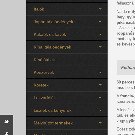
felhasznál
Italok
Na de
mil
lágy
,
gyü
Japán tálalóedények
pikáns
nak
illóolajait
roppanós
Kakaók és kávék
mint egy f
és kevésbé
Kínai tálalóedények
Kínálótálak
Felhas
Konzervek
30 perces
Köretek
friss bors
A
francia-
Lekvárfélék
ízesítésre
A legcélsz
Lisztek és kenyerek
tud, és ah
vagy
gyüm
Mélyhűtött termékek
Egész zöl
au poivr