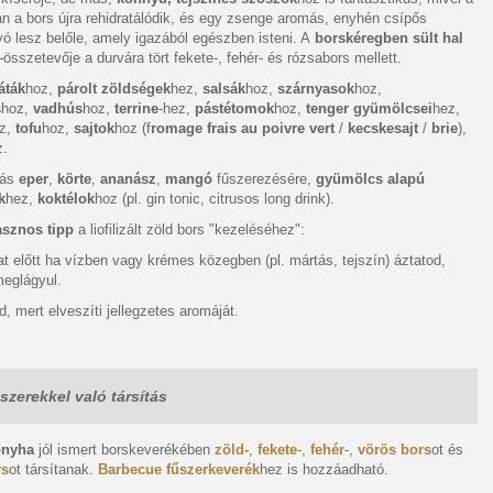
n a bors újra rehidratálódik, és egy zsenge aromás, enyhén csípős
ó lesz belőle, amely igazából egészben isteni. A
borskéregben sült hal
-összetevője a durvára tört fekete-, fehér- és rózsabors mellett.
áták
hoz,
párolt zöldségek
hez,
salsák
hoz,
szárnyasok
hoz,
s
hoz,
vadhús
hoz,
terrine
-hez,
pástétomok
hoz,
tenger gyümölcsei
hez,
z,
tofu
hoz,
sajtok
hoz (f
romage frais au poivre vert
/
kecskesajt
/
brie
),
z.
tás
eper
,
körte
,
ananász
,
mangó
fűszerezésére,
gyümölcs alapú
k
hez,
koktélok
hoz (pl. gin tonic, citrusos long drink).
asznos tipp
a liofilizált zöld bors "kezeléséhez":
t előtt ha vízben vagy krémes közegben (pl. mártás, tejszín) áztatod,
meglágyul.
sd, mert elveszíti jellegzetes aromáját.
szerekkel való társítás
onyha
jól ismert borskeverékében
zöld-
,
fekete
-,
fehér
-,
vörös bors
ot és
rs
ot társítanak.
Barbecue fűszerkeverék
hez is hozzáadható.