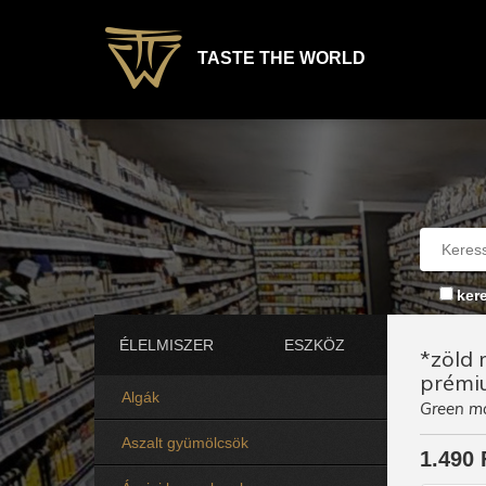
TASTE THE WORLD
ker
ÉLELMISZER
ESZKÖZ
*zöld 
prémi
Algák
Green ma
Aszalt gyümölcsök
1.490 