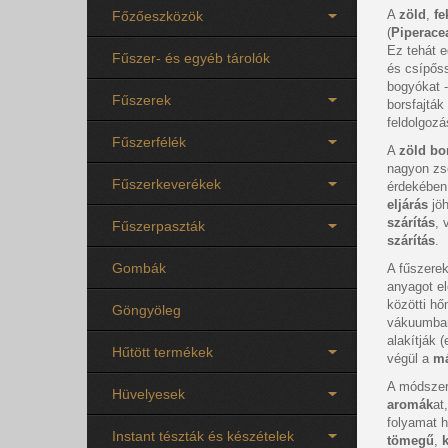
A
zöld
,
fe
Főzőeszközök
(
Piperace
Ez tehát e
Fűszer- és egyéb tárolók
és csípőss
bogyókat -
Fűszerek
borsfajták
feldolgozá
Fűszerfélék
A
zöld bo
nagyon zs
Fűszerkeverékek
érdekében
eljárás
jö
szárítás
, 
Fűszerpaszták
szárítás
.
Gombák
A fűszerek
anyagot e
közötti h
Göngyöleg
vákuumban
alakítják 
Hűtött termékek
végül a
má
A módsze
Hüvelyesek
aromák
at
folyamat h
Instant tészták és készételek
tömegű
,