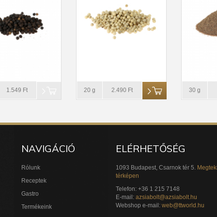
1.549 Ft
20 g
2.490 Ft
30 g
NAVIGÁCIÓ
ELÉRHETŐSÉG
Rólunk
1093 Budapest, Csarnok tér 5.
Megtek
térképen
Receptek
Telefon: +36 1 215 7148
Gastro
E-mail:
azsiabolt@azsiabolt.hu
Webshop e-mail:
web@ttworld.hu
Termékeink