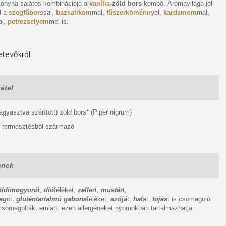
 konyha sajátos kombinációja a
vanília
-zöld bors
kombó. Aromavilága jól
l a
szegfűbors
sal,
bazsalikom
mal,
fűszerköménny
el,
kardamom
mal,
al,
petrezselyem
mel is.
tevőkről
étel
 (fagyasztva szárított) zöld bors* (Piper nigrum)
s termesztésből származó
ének
öldimogyoró
t,
dió
féléket,
zeller
t,
mustár
t,
ag
ot,
gluténtartalmú gabona
féléket,
szójá
t,
hal
at,
tojás
t is csomagoló
somagolták, emiatt ezen allergéneket nyomokban tartalmazhatja.