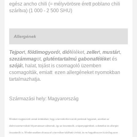
egész ancho chili (= mélyvörösre érett poblano chili
szárítva) (1 000 - 2 500 SHU)
Allergének
Tejpor
t,
földimogyoró
t,
dió
féléket,
zeller
t,
mustár
t,
szezámmag
ot,
gluténtartalmú gabonaféléke
t és
szójá
t, halat, tojást is csomagoló üzemben
csomagolták, emiatt ezen allergéneket nyomokban
tartalmazhatja.
Származási hely: Magyarország
Mindent megteszünk annak érdekében, hogy a termékinformációk pontosak legyenek, azonban az
élelmiszertermékek folyamatosan változnak, így az összetevők, a tápanyagértékek, a dietetikai és allergén
összetevők is. Minden esetben olvassa el a terméken található címkét, és ne hagyatkozzon kizárólag azon