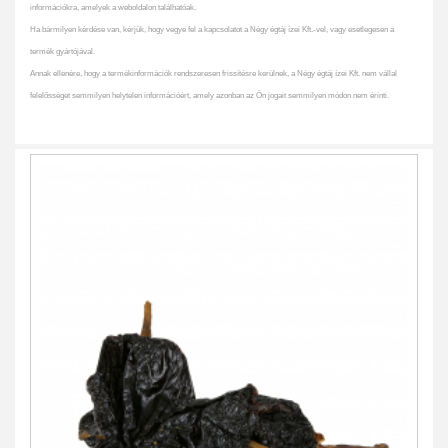
információkra, amelyek a weboldalon találhatóak.
Ha bármilyen kérdése van, kérjük, hogy vegye fel a kapcsolatot a Négy égtáj ízei Kft.-vel, vagy esetlegesen a
termék gyártójával.
Annak ellenére, hogy a termékinformációk rendszeresen frissítésre kerülnek, a Négy égtáj ízei Kft. nem vállal
felelősséget semmilyen helytelen információért, amely azonban az Ön jogait semmilyen módon nem érinti.