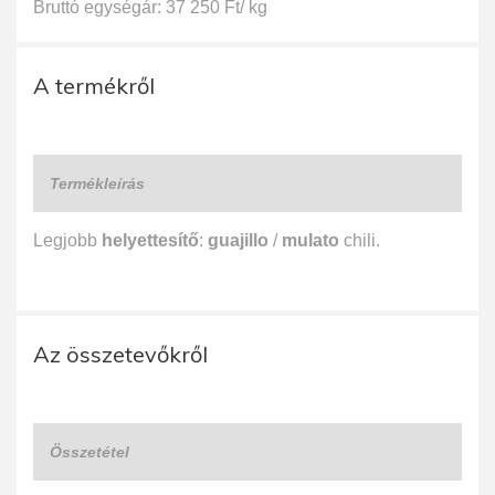
Bruttó egységár: 37 250 Ft/ kg
A termékről
Termékleírás
Legjobb
helyettesítő
:
guajillo
/
mulato
chili.
Az összetevőkről
Összetétel