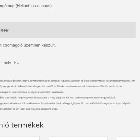
forgómag (Helianthus annuus)
ének
at csomagoló üzemben készült.
i hely: EU
nk annak érdekében, hogy a termékinformációk pontosak legyenek, azonban az élelmiszertermékek folyamatosan változnak, így
ápanyagértékek, a dietetikai és allergén összetevők is. Minden esetben olvassa el a terméken található címkét, és ne
rólag azon információkra, amelyek a weboldalon találhatóak.
se van, kérjük, hogy vegye fel a kapcsolatot a Négy égtáj ízei Kft.-vel, vagy esetlegesen a termék gyártójával.
gy a termékinformációk rendszeresen frissítésre kerülnek, a Négy égtáj ízei Kft. nem vállal felelősséget semmilyen helytelen
ely azonban az Ön jogait semmilyen módon nem érinti.
nló termékek