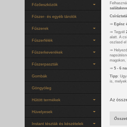
Felhaszná
Főzőeszközök
salátakev
Csíráztat
Fűszer- és egyéb tárolók
⇒
Egész 
Fűszerek
⇒ Tegyél
alatt. A c
Fűszerfélék
oszlasd e
⇒ Helyez
Fűszerkeverékek
napsütés
magokon, 
Fűszerpaszták
⇒
5 - 6 n
Gombák
Tipp
: Ugy
is, melyek
Göngyöleg
Az össze
Hűtött termékek
Hüvelyesek
Összet
Instant tészták és készételek