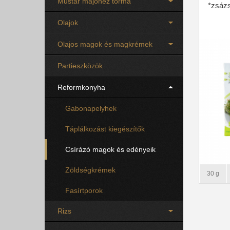
Mustár majonéz torma
*zsázs
Olajok
Olajos magok és magkrémek
Partieszközök
Reformkonyha
Gabonapelyhek
Táplálkozást kiegészítők
Csírázó magok és edényeik
Zöldségkrémek
30 g
Fasírtporok
Rizs