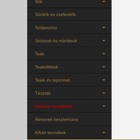
Sók
Sűrítők és zselésítők
Szójaszósz
Szószok és mártások
Teák
Teakellékek
Tejek és tejszínek
Tészták
Akciós termékek
Átmeneti készlethiány
Kifutó termékek