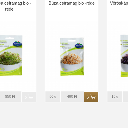
a csíramag bio -
Búza csíramag bio -réde
Vöröskáp
réde
850 Ft
50 g
490 Ft
15 g