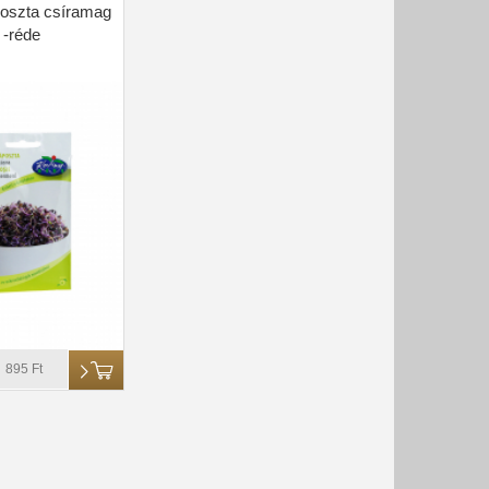
oszta csíramag
-réde
895 Ft