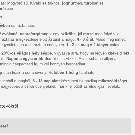
lás: Mogyoróízű. Kiváló
sajtok
hoz,
joghurt
ban,
túró
ban és
erék
ben.
ás
évben
csíráztatható.
2 evőkanál napraforgómag
ot egy
szűrőbe
, jól
mosd
meg folyó víz
síráztatás megkezdése előtt
áztasd
a magot
4 - 8 órát
. Mosd meg ismét,
l egyenletesen a csíráztató edényben.
1 - 2 ek mag = 1 tányér csíra
d
20°C-os világos helyiségbe
, vigyázva arra, hogy ne legyen kitéve direkt
nek.
Naponta egyszer öblítsd
át friss vízzel. A víz soha ne álljon a
mindig csepegtesd le, mivel könnyen berohadhat.
ap
után
kész
a csíranövény.
Hűtőben 1 hétig
tárolható.
anebből a magból,
8 - 18 nap alatt
készíthetünk házilag
mikrozöldséget
 nagyobbak a csíranövényeknél, már kifejlődött az első igazi levelük.
tevőkről
étel