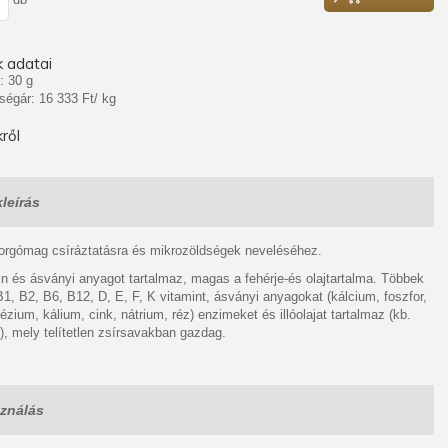
 adatai
: 30 g
ségár: 16 333 Ft/ kg
ről
leírás
forgómag csíráztatásra és mikrozöldségek neveléséhez.
n és ásványi anyagot tartalmaz, magas a fehérje-és olajtartalma. Többek
B1, B2, B6, B12, D, E, F, K vitamint, ásványi anyagokat (kálcium, foszfor,
zium, kálium, cink, nátrium, réz) enzimeket és illóolajat tartalmaz (kb.
), mely telítetlen zsírsavakban gazdag.
ználás