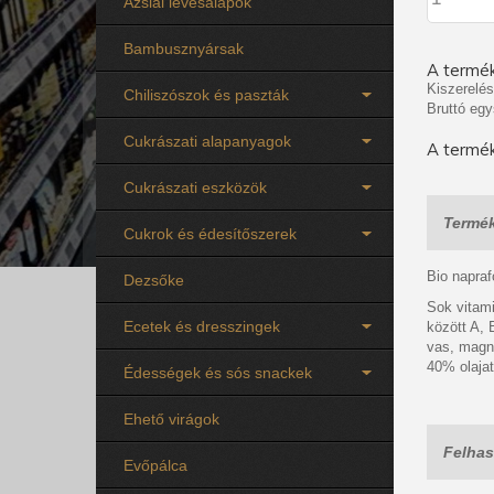
Ázsiai levesalapok
Bambusznyársak
A termék
Kiszerelés
Chiliszószok és paszták
Bruttó egy
Cukrászati alapanyagok
A termék
Cukrászati eszközök
Termék
Cukrok és édesítőszerek
Bio napra
Dezsőke
Sok vitami
Ecetek és dresszingek
között A, 
vas, magné
40% olajat
Édességek és sós snackek
Ehető virágok
Felhas
Evőpálca