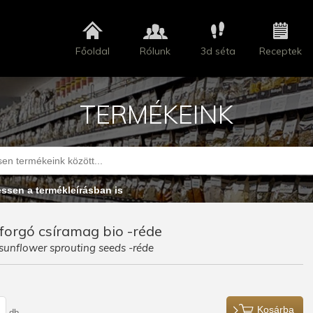
Főoldal
Rólunk
3d séta
Receptek
TERMÉKEINK
essen a termékleírásban is
orgó csíramag bio -réde
sunflower sprouting seeds -réde
Kosárba
db