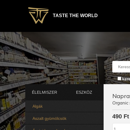
TASTE THE WORLD
ker
ÉLELMISZER
ESZKÖZ
Napraf
Organic 
Algák
490 Ft
Aszalt gyümölcsök