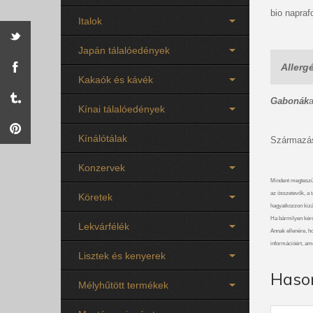
bio napra
Italok
Japán tálalóedények
Allerg
Kakaók és kávék
Gabonák
Kínai tálalóedények
Kínálótálak
Származás
Konzervek
Mindent megteszü
az összetevők, a t
Köretek
hagyatkozzon kizá
Ha bármilyen kérdé
Lekvárfélék
Annak ellenére, ho
információért, am
Lisztek és kenyerek
Haso
Mélyhűtött termékek