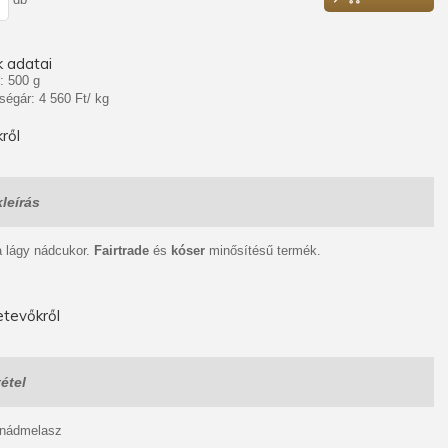
 adatai
: 500 g
ségár: 4 560 Ft/ kg
ről
leírás
a lágy nádcukor.
Fairtrade
és
kóser
minősítésű termék.
tevőkről
étel
 nádmelasz