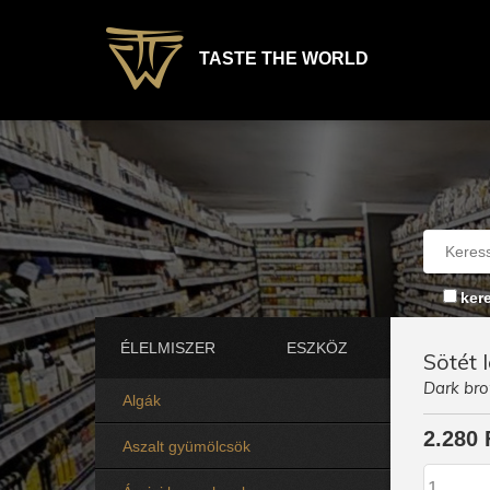
TASTE THE WORLD
ker
ÉLELMISZER
ESZKÖZ
Sötét 
Dark bro
Algák
2.280 
Aszalt gyümölcsök