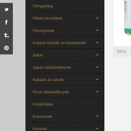
Göngyöleg
Hűtött termékek
Hüvelyesek
Instant tészták és készételek
500 g
Italok
Japán tálalóedények
Kakaók és kávék
Kínai tálalóedények
Kínálótálak
Konzervek
Köretek