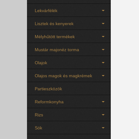
Lekvárfélék
Lisztek és kenyerek
Mélyhűtött termékek
Mustár majonéz torma
Olajok
Olajos magok és magkrémek
Partieszközök
Reformkonyha
Rizs
Sók