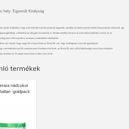
i hely: Egyesült Királyság
nk annak érdekében, hogy a termékinformációk pontosak legyenek, azonban az élelmiszertermékek folyamatosan változnak, így
ápanyagértékek, a dietetikai és allergén összetevők is. Minden esetben olvassa el a terméken található címkét, és ne
rólag azon információkra, amelyek a weboldalon találhatóak.
se van, kérjük, hogy vegye fel a kapcsolatot az Ázsia Bt.-vel, vagy esetlegesen a termék gyártójával.
ogy a termékinformációk rendszeresen frissítésre kerülnek, az Ázsia Bt. nem vállal felelősséget semmilyen helytelen
ely azonban az Ön jogait semmilyen módon nem érinti.
nló termékek
rara nádcukor
ítatlan -goldpack