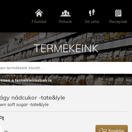
Főoldal
Rólunk
3d séta
Receptek
TERMÉKEINK
essen a termékleírásban is
lágy nádcukor -tate&lyle
wn soft sugar -tate&lyle
Ft
Kosárba
db