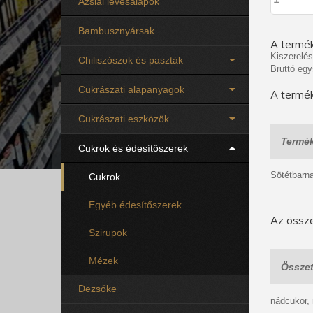
Ázsiai levesalapok
Bambusznyársak
A termék
Kiszerelés
Chiliszószok és paszták
Bruttó egy
Cukrászati alapanyagok
A termék
Cukrászati eszközök
Termék
Cukrok és édesítőszerek
Sötétbarn
Cukrok
Egyéb édesítőszerek
Az össze
Szirupok
Mézek
Összet
Dezsőke
nádcukor,