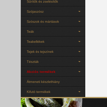
Sűrítők és zselésítők
Szójaszósz
Szószok és mártások
Teák
Teakellékek
Tejek és tejszínek
Tészták
Akciós termékek
Átmeneti készlethiány
Kifutó termékek