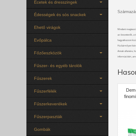
Ecetek és dresszingek
Származás
Édességek és sós snackek
Ehető virágok
Mindent megteszü
az összetevők, a t
Evőpálca
hagyatkozzon kizá
Ha bármilyen kérdé
Annak ellenére, h
Főzőeszközök
információért, am
Fűszer- és egyéb tárolók
Haso
Fűszerek
Deme
Fűszerfélék
finom
Fűszerkeverékek
Fűszerpaszták
Gombák