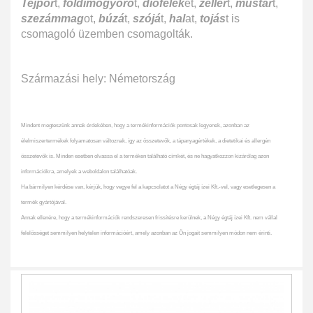
Tejpor
t,
földimogyoró
t,
diófélék
et,
zeller
t,
mustár
t,
szezámmag
ot,
búzá
t,
szójá
t,
hal
at,
tojás
t is
csomagoló üzemben csomagolták.
Származási hely: Németország
Mindent megteszünk annak érdekében, hogy a termékinformációk pontosak legyenek, azonban az
élelmiszertermékek folyamatosan változnak, így az összetevők, a tápanyagértékek, a dietetikai és allergén
összetevők is. Minden esetben olvassa el a terméken található címkét, és ne hagyatkozzon kizárólag azon
információkra, amelyek a weboldalon találhatóak.
Ha bármilyen kérdése van, kérjük, hogy vegye fel a kapcsolatot a Négy égtáj ízei Kft.-vel, vagy esetlegesen a
termék gyártójával.
Annak ellenére, hogy a termékinformációk rendszeresen frissítésre kerülnek, a Négy égtáj ízei Kft. nem vállal
felelősséget semmilyen helytelen információért, amely azonban az Ön jogait semmilyen módon nem érinti.