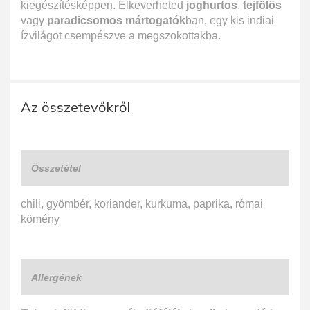
kiegészítésképpen. Elkeverheted
joghurtos
,
tejfölös
vagy
paradicsomos mártogatók
ban, egy kis indiai
ízvilágot csempészve a megszokottakba.
Az összetevőkről
Összetétel
chili, gyömbér, koriander, kurkuma, paprika, római
kömény
Allergének