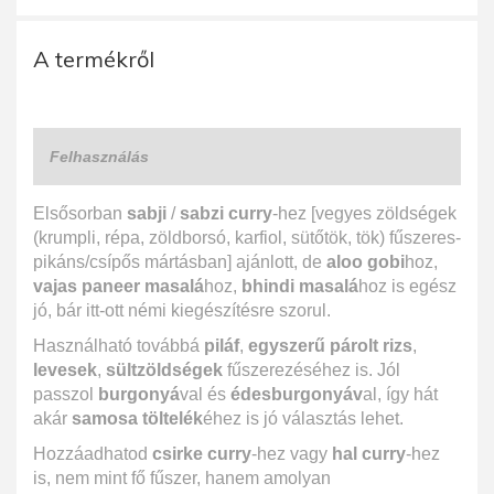
A termékről
Felhasználás
Elsősorban
sabji
/
sabzi curry
-hez [vegyes zöldségek
(krumpli, répa, zöldborsó, karfiol, sütőtök, tök) fűszeres-
pikáns/csípős mártásban] ajánlott, de
aloo gobi
hoz,
vajas paneer masalá
hoz,
bhindi masalá
hoz is egész
jó, bár itt-ott némi kiegészítésre szorul.
Használható továbbá
piláf
,
egyszerű párolt rizs
,
levesek
,
sültzöldségek
fűszerezéséhez is. Jól
passzol
burgonyá
val és
édesburgonyáv
al, így hát
akár
samosa töltelék
éhez is jó választás lehet.
Hozzáadhatod
csirke curry
-hez vagy
hal curry
-hez
is, nem mint fő fűszer, hanem amolyan