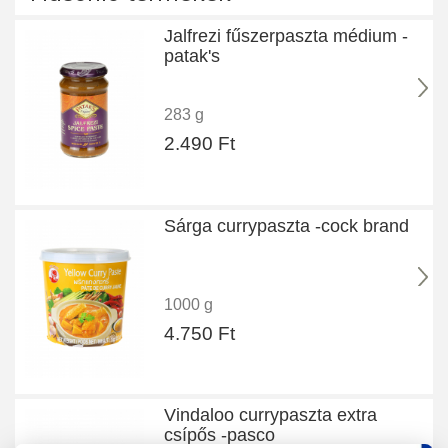
Jalfrezi fűszerpaszta médium -
patak's
283 g
2.490 Ft
Sárga currypaszta -cock brand
1000 g
4.750 Ft
Vindaloo currypaszta extra
csípős -pasco