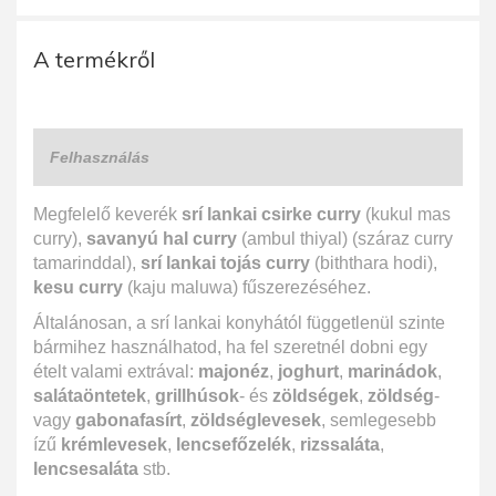
A termékről
Felhasználás
Megfelelő keverék
srí lankai csirke curry
(kukul mas
curry),
savanyú hal curry
(ambul thiyal) (száraz curry
tamarinddal),
srí lankai tojás curry
(biththara hodi),
kesu curry
(kaju maluwa) fűszerezéséhez.
Általánosan, a srí lankai konyhától függetlenül szinte
bármihez használhatod, ha fel szeretnél dobni egy
ételt valami extrával:
majonéz
,
joghurt
,
marinádok
,
salátaöntetek
,
grillhúsok
- és
zöldségek
,
zöldség
-
vagy
gabonafasírt
,
zöldséglevesek
, semlegesebb
ízű
krémlevesek
,
lencsefőzelék
,
rizssaláta
,
lencsesaláta
stb.