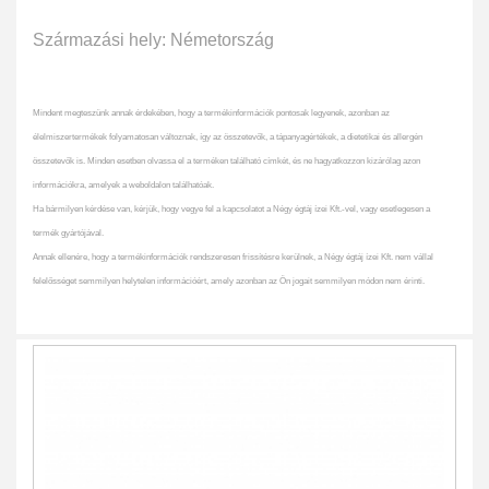
Származási hely: Németország
Mindent megteszünk annak érdekében, hogy a termékinformációk pontosak legyenek, azonban az
élelmiszertermékek folyamatosan változnak, így az összetevők, a tápanyagértékek, a dietetikai és allergén
összetevők is. Minden esetben olvassa el a terméken található címkét, és ne hagyatkozzon kizárólag azon
információkra, amelyek a weboldalon találhatóak.
Ha bármilyen kérdése van, kérjük, hogy vegye fel a kapcsolatot a Négy égtáj ízei Kft.-vel, vagy esetlegesen a
termék gyártójával.
Annak ellenére, hogy a termékinformációk rendszeresen frissítésre kerülnek, a Négy égtáj ízei Kft. nem vállal
felelősséget semmilyen helytelen információért, amely azonban az Ön jogait semmilyen módon nem érinti.