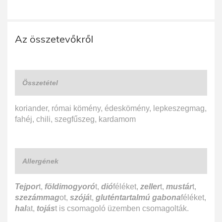
Az összetevőkről
Összetétel
koriander, római kömény, édeskömény, lepkeszegmag,
fahéj, chili, szegfűszeg, kardamom
Allergének
Tejpor
t,
földimogyoró
t,
dió
féléket,
zeller
t,
mustár
t,
szezámmag
ot,
szójá
t,
gluténtartalmú gabona
féléket,
hal
at,
tojás
t is csomagoló üzemben csomagolták.