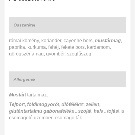
Összetétel
római kömény, koriander, cayenne bors,
mustármag
,
paprika, kurkuma, fahéj, fekete bors, kardamom,
görögszénamag, gyömbér, szegfűszeg
Allergének
Mustár
t tartalmaz.
Tejpor
t,
földimogyoró
t,
diófélék
et,
zeller
t,
gluténtartalmú gabonafélék
et,
szójá
t,
hal
at,
tojás
t is
csomagoló üzemben csomagolták.