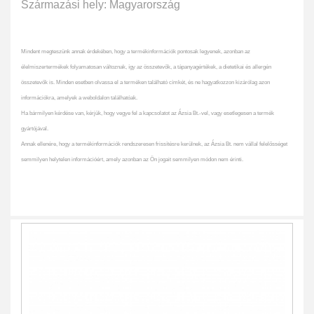
Származási hely: Magyarország
Mindent megteszünk annak érdekében, hogy a termékinformációk pontosak legyenek, azonban az
élelmiszertermékek folyamatosan változnak, így az összetevők, a tápanyagértékek, a dietetikai és allergén
összetevők is. Minden esetben olvassa el a terméken található címkét, és ne hagyatkozzon kizárólag azon
információkra, amelyek a weboldalon találhatóak.
Ha bármilyen kérdése van, kérjük, hogy vegye fel a kapcsolatot az Ázsia Bt.-vel, vagy esetlegesen a termék
gyártójával.
Annak ellenére, hogy a termékinformációk rendszeresen frissítésre kerülnek, az Ázsia Bt. nem vállal felelősséget
semmilyen helytelen információért, amely azonban az Ön jogait semmilyen módon nem érinti.