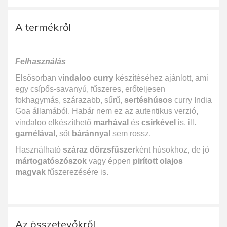
A termékről
Felhasználás
Elsősorban v
indaloo curry
készítéséhez ajánlott, ami
egy csípős-savanyú, fűszeres, erőteljesen
fokhagymás, szárazabb, sűrű,
sertéshúsos
curry India
Goa államából. Habár nem ez az autentikus verzió,
vindaloo elkészíthető
marhával
és
csirkével
is, ill.
garnélával
, sőt
báránnyal
sem rossz.
Használható
száraz dörzsfűszer
ként húsokhoz, de jó
mártogatószószok
vagy éppen
pirított olajos
magvak
fűszerezésére is.
Az összetevőkről