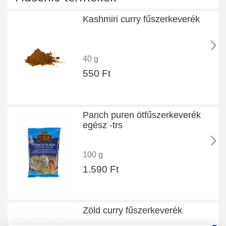
Kashmiri curry fűszerkeverék
40 g
550 Ft
Panch puren ötfűszerkeverék
egész -trs
100 g
1.590 Ft
Zöld curry fűszerkeverék