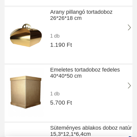
Arany pillangó tortadoboz
26*26*18 cm
1 db
1.190 Ft
Emeletes tortadoboz fedeles
40*40*50 cm
1 db
5.700 Ft
Süteményes ablakos doboz natúr
15,3*12,1*6,4cm