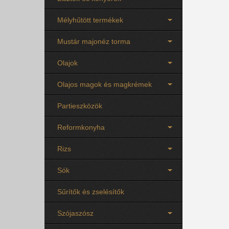
Mélyhűtött termékek
Mustár majonéz torma
Olajok
Olajos magok és magkrémek
Partieszközök
Reformkonyha
Rizs
Sók
Sűrítők és zselésítők
Szójaszósz