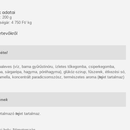
 adatai
: 200 g
ségár: 4 750 Ft/ kg
tevőkről
étel
aleves (víz, barna gyűrűstinóru, ízletes tőkegomba, csiperkegomba,
, sárgarépa, hagyma, póréhagyma), glükóz-szirup, fűszerek, étkezési só,
amella, koncentrált paradicsomszósz, természetes aroma (
tej
et tartalmaz)
ének
artalmazó
tej
et tartalmaz.
i hely: Németország