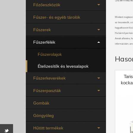
Főzőeszközök
Fűszer- és egyéb tárolók
Mindent megteszü
az összetevők, a t
hagyatkozzon kizá
Fűszerek
Ha bármilyen kérdé
Annak ellenére, ho
Fűszerfélék
információért, am
Fűszerolajok
Haso
Ételízesítők és levesalapok
Tari
Fűszerkeverékek
kocka 
Fűszerpaszták
Gombák
Göngyöleg
Hűtött termékek