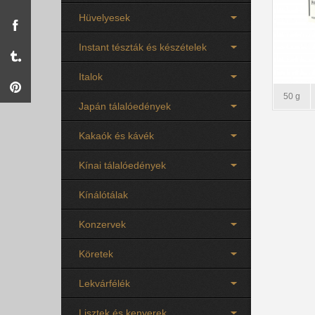
Hüvelyesek
Instant tészták és készételek
Italok
50 g
Japán tálalóedények
Kakaók és kávék
Kínai tálalóedények
Kínálótálak
Konzervek
Köretek
Lekvárfélék
Lisztek és kenyerek