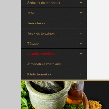
Szószok és mártások
Teák
Teakellékek
Tejek és tejszínek
Tészták
Akciós termékek
Átmeneti készlethiány
Kifutó termékek