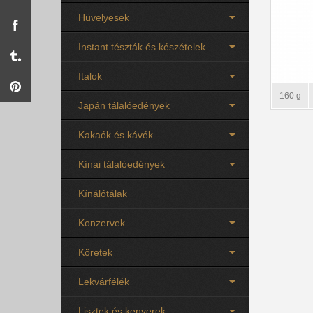
Hüvelyesek
Instant tészták és készételek
Italok
160 g
Japán tálalóedények
Kakaók és kávék
Kínai tálalóedények
Kínálótálak
Konzervek
Köretek
Lekvárfélék
Lisztek és kenyerek