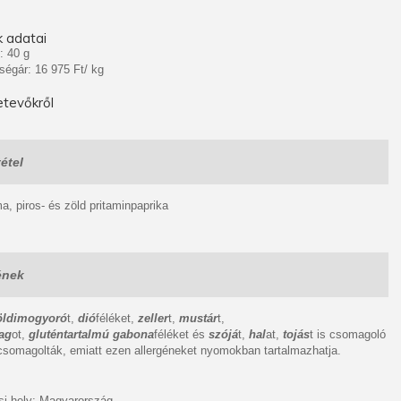
 adatai
: 40 g
ségár: 16 975 Ft/ kg
tevőkről
étel
, piros- és zöld pritaminpaprika
ének
öldimogyoró
t,
dió
féléket,
zeller
t,
mustár
t,
ag
ot,
gluténtartalmú gabona
féléket és
szójá
t,
hal
at,
tojás
t is csomagoló
somagolták, emiatt ezen allergéneket nyomokban tartalmazhatja.
i hely: Magyarország