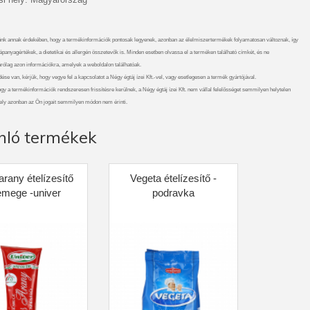
nk annak érdekében, hogy a termékinformációk pontosak legyenek, azonban az élelmiszertermékek folyamatosan változnak, így
ápanyagértékek, a dietetikai és allergén összetevők is. Minden esetben olvassa el a terméken található címkét, és ne
rólag azon információkra, amelyek a weboldalon találhatóak.
se van, kérjük, hogy vegye fel a kapcsolatot a Négy égtáj ízei Kft.-vel, vagy esetlegesen a termék gyártójával.
gy a termékinformációk rendszeresen frissítésre kerülnek, a Négy égtáj ízei Kft. nem vállal felelősséget semmilyen helytelen
ely azonban az Ön jogait semmilyen módon nem érinti.
nló termékek
arany ételízesítő
Vegeta ételízesítő -
mege -univer
podravka