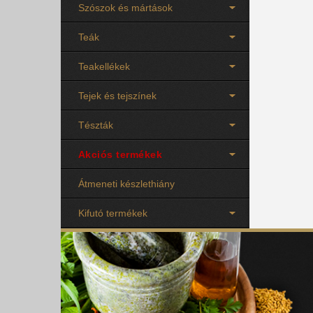
Szószok és mártások
Teák
Teakellékek
Tejek és tejszínek
Tészták
Akciós termékek
Átmeneti készlethiány
Kifutó termékek