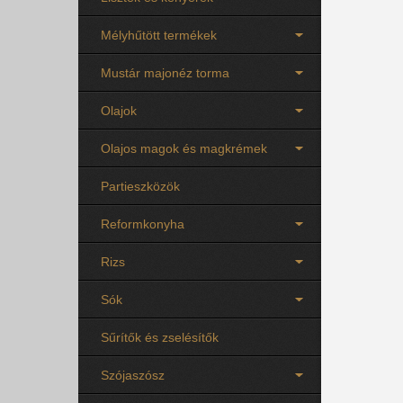
Mélyhűtött termékek
Mustár majonéz torma
Olajok
Olajos magok és magkrémek
Partieszközök
Reformkonyha
Rizs
Sók
Sűrítők és zselésítők
Szójaszósz