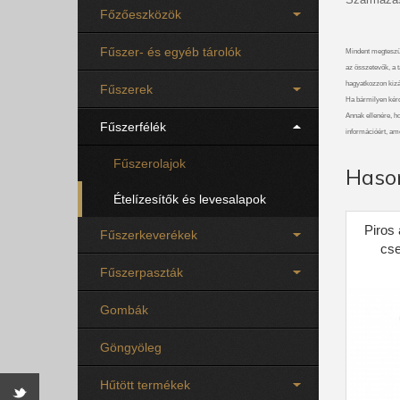
Főzőeszközök
Fűszer- és egyéb tárolók
Mindent megteszü
az összetevők, a t
hagyatkozzon kizá
Fűszerek
Ha bármilyen kérdé
Annak ellenére, ho
Fűszerfélék
információért, am
Fűszerolajok
Haso
Ételízesítők és levesalapok
Piros 
Fűszerkeverékek
cse
Fűszerpaszták
Gombák
Göngyöleg
Hűtött termékek