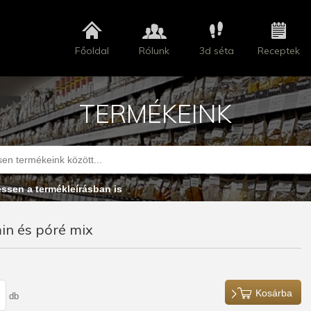
Főoldal
Rólunk
3d séta
Receptek
TERMÉKEINK
essen a termékleírásban is
in és póré mix
Kosárba
db