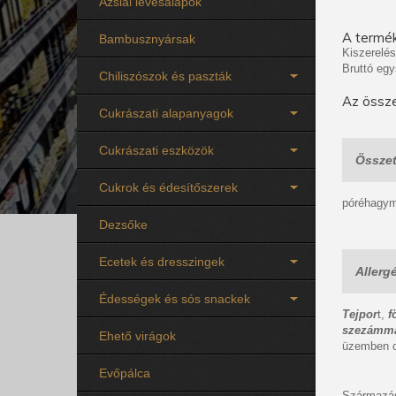
Ázsiai levesalapok
A termék
Bambusznyársak
Kiszerelés
Bruttó egy
Chiliszószok és paszták
Az össze
Cukrászati alapanyagok
Cukrászati eszközök
Összet
Cukrok és édesítőszerek
póréhagyma
Dezsőke
Ecetek és dresszingek
Allerg
Édességek és sós snackek
Tejpor
t,
f
szezámm
Ehető virágok
üzemben c
Evőpálca
Származás