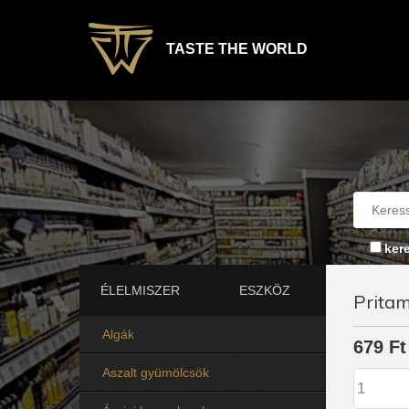
TASTE THE WORLD
ker
ÉLELMISZER
ESZKÖZ
Pritam
Algák
679 Ft
Aszalt gyümölcsök