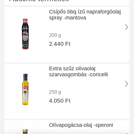
Csípős bbq ízű napraforgóolaj
spray -mantova
200 g
2.440 Ft
Extra szűz olívaolaj
szarvasgombás -coricelli
250 g
4.050 Ft
Olívapogácsa-olaj -speroni