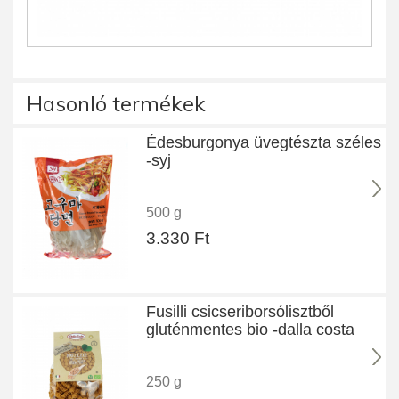
Hasonló termékek
Édesburgonya üvegtészta széles
-syj
500 g
3.330 Ft
Fusilli csicseriborsólisztből
gluténmentes bio -dalla costa
250 g