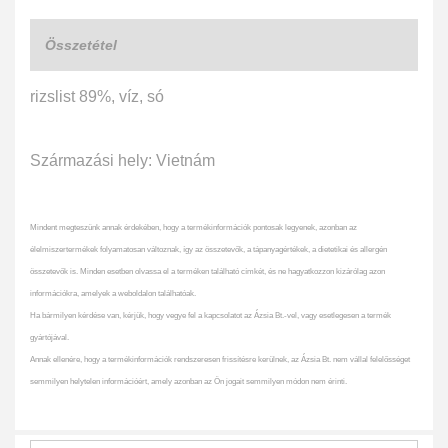
Összetétel
rizslist 89%, víz, só
Származási hely: Vietnám
Mindent megteszünk annak érdekében, hogy a termékinformációk pontosak legyenek, azonban az
élelmiszertermékek folyamatosan változnak, így az összetevők, a tápanyagértékek, a dietetikai és allergén
összetevők is. Minden esetben olvassa el a terméken található címkét, és ne hagyatkozzon kizárólag azon
információkra, amelyek a weboldalon találhatóak.
Ha bármilyen kérdése van, kérjük, hogy vegye fel a kapcsolatot az Ázsia Bt.-vel, vagy esetlegesen a termék
gyártójával.
Annak ellenére, hogy a termékinformációk rendszeresen frissítésre kerülnek, az Ázsia Bt. nem vállal felelősséget
semmilyen helytelen információért, amely azonban az Ön jogait semmilyen módon nem érinti.