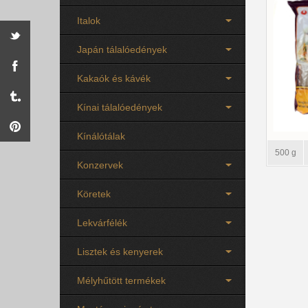
Italok
Japán tálalóedények
Kakaók és kávék
Kínai tálalóedények
Kínálótálak
500 g
Konzervek
Köretek
Lekvárfélék
Lisztek és kenyerek
Mélyhűtött termékek