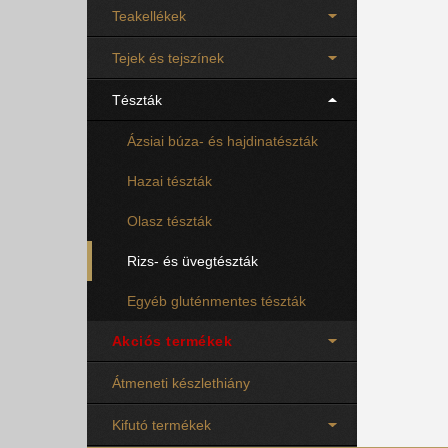
Teakellékek
Tejek és tejszínek
Tészták
Ázsiai búza- és hajdinatészták
Hazai tészták
Olasz tészták
Rizs- és üvegtészták
Egyéb gluténmentes tészták
Akciós termékek
Átmeneti készlethiány
Kifutó termékek