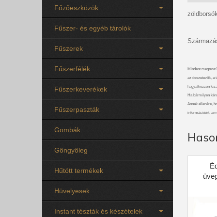
Főzőeszközök
zöldborsó
Fűszer- és egyéb tárolók
Származás
Fűszerek
Fűszerfélék
Mindent megteszü
az összetevők, a t
hagyatkozzon kizá
Fűszerkeverékek
Ha bármilyen kérdé
Annak ellenére, ho
Fűszerpaszták
információért, am
Gombák
Haso
Göngyöleg
É
Hűtött termékek
üve
Hüvelyesek
Instant tészták és készételek