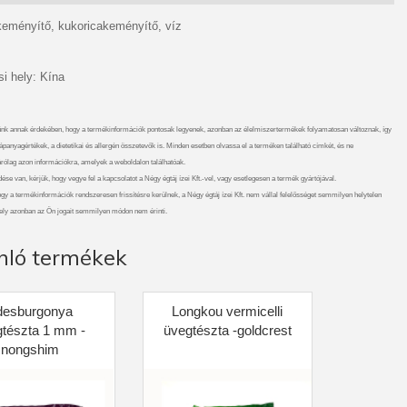
keményítő, kukoricakeményítő, víz
i hely: Kína
nk annak érdekében, hogy a termékinformációk pontosak legyenek, azonban az élelmiszertermékek folyamatosan változnak, így
ápanyagértékek, a dietetikai és allergén összetevők is. Minden esetben olvassa el a terméken található címkét, és ne
rólag azon információkra, amelyek a weboldalon találhatóak.
se van, kérjük, hogy vegye fel a kapcsolatot a Négy égtáj ízei Kft.-vel, vagy esetlegesen a termék gyártójával.
gy a termékinformációk rendszeresen frissítésre kerülnek, a Négy égtáj ízei Kft. nem vállal felelősséget semmilyen helytelen
ely azonban az Ön jogait semmilyen módon nem érinti.
nló termékek
desburgonya
Longkou vermicelli
gtészta 1 mm -
üvegtészta -goldcrest
nongshim