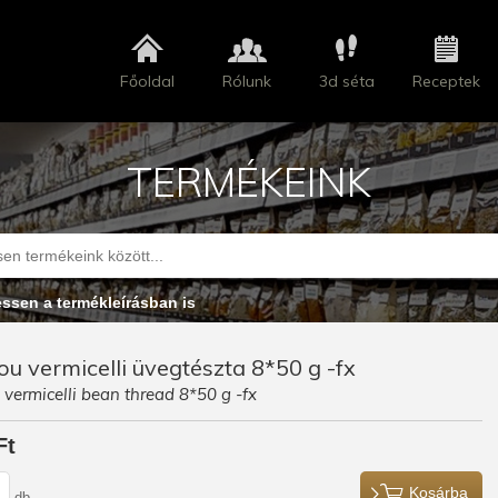
Főoldal
Rólunk
3d séta
Receptek
TERMÉKEINK
essen a termékleírásban is
u vermicelli üvegtészta 8*50 g -fx
vermicelli bean thread 8*50 g -fx
Ft
Kosárba
db