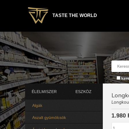
TASTE THE WORLD
ker
ÉLELMISZER
ESZKÖZ
Longko
Longkou 
Algák
1.980 
Aszalt gyümölcsök