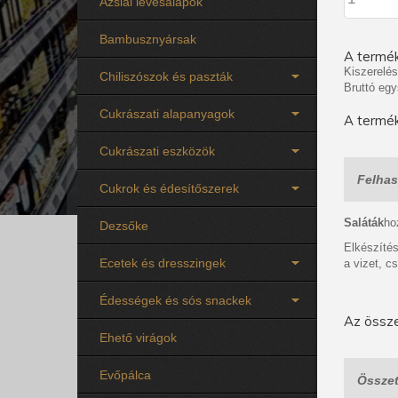
Ázsiai levesalapok
Bambusznyársak
A termék
Kiszerelés
Chiliszószok és paszták
Bruttó egy
Cukrászati alapanyagok
A termék
Cukrászati eszközök
Felhas
Cukrok és édesítőszerek
Saláták
ho
Dezsőke
Elkészítés
Ecetek és dresszingek
a vizet, c
Édességek és sós snackek
Az össze
Ehető virágok
Evőpálca
Összet