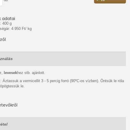
 adatai
: 400 g
ségár: 4 950 Ft/ kg
ről
ználás
z,
levesek
hez stb. ajánlott.
: Áztassuk a vermicellit 3 - 5 percig forró (90ºC-os vízben). Öntsük le róla
söpögtessük le.
tevőkről
étel