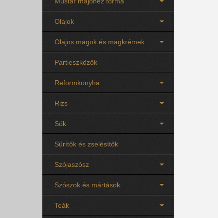
Mustár majonéz torma
Olajok
Olajos magok és magkrémek
Partieszközök
Reformkonyha
Rizs
Sók
Sűrítők és zselésítők
Szójaszósz
Szószok és mártások
Teák