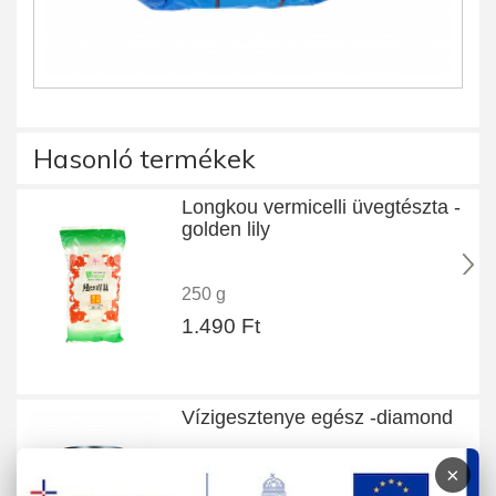
Hasonló termékek
Longkou vermicelli üvegtészta -
golden lily
250 g
1.490 Ft
Vízigesztenye egész -diamond
×