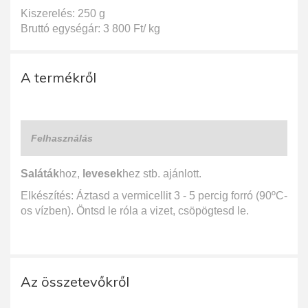
Kiszerelés: 250 g
Bruttó egységár: 3 800 Ft/ kg
A termékről
Felhasználás
Saláták
hoz,
levesek
hez stb. ajánlott.
Elkészítés: Áztasd a vermicellit 3 - 5 percig forró (90ºC-
os vízben). Öntsd le róla a vizet, csöpögtesd le.
Az összetevőkről