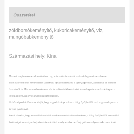
Összetétel
zöldborsókeményítő, kukoricakeményítő, víz,
mungóbabkeményítő
Származási hely: Kína
Mindent megteszünk annak érdekében, hogy a termékinformációk pontosak legyenek, azonban az
élelmiszertermékek folyamatosan változnak, így az összetevők, a tápanyagértékek, a dietetikai és allergén
összetevők is. Minden esetben olvassa el a terméken található címkét, és ne hagyatkozzon kizárólag azon
információkra, amelyek a weboldalon találhatóak.
Ha bármilyen kérdése van, kérjük, hogy vegye fel a kapcsolatot a Négy égtáj ízei Kft.-vel, vagy esetlegesen a
termék gyártójával.
Annak ellenére, hogy a termékinformációk rendszeresen frissítésre kerülnek, a Négy égtáj ízei Kft. nem vállal
felelősséget semmilyen helytelen információért, amely azonban az Ön jogait semmilyen módon nem érinti.