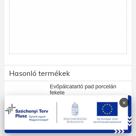
Hasonló termékek
Evőpálcatartó pad porcelán
fekete
×
1 db
950 Ft